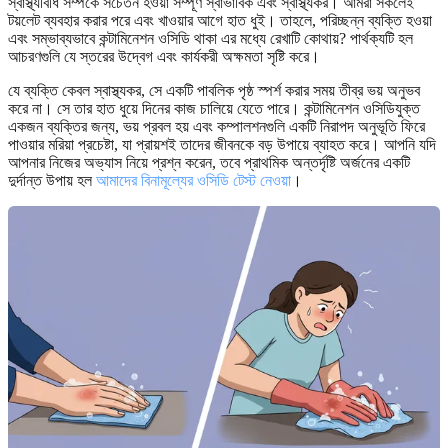
স্বাস্থ্যবিধি সম্পর্কে সচেতন হওয়া সম্পূর্ণ স্বাভাবিক এবং স্বাস্থ্যকর। আমরা সকলেই
টয়লেট ব্যবহার করার পরে এবং খাওয়ার আগে হাত ধুই। তাহলে, পরিচ্ছন্ন ব্যক্তি হওয়া
এবং সম্ভাব্যভাবে কন্টামিনেশন ওসিডি থাকা এর মধ্যে রেখাটি কোথায়? পার্থক্যটি হল
আচরণগুলি যে স্তরের উদ্বেগ এবং কার্যকরী অক্ষমতা সৃষ্টি করে।
যে ব্যক্তি কেবল স্বাস্থ্যকর, সে একটি পাবলিক পৃষ্ঠ স্পর্শ করার সময় তীব্র ভয় অনুভব
করে না। সে তার হাত ধুয়ে দিনের কাজ চালিয়ে যেতে পারে। কন্টামিনেশন ওসিডিযুক্ত
একজন ব্যক্তির জন্য, ভয় প্রবল হয় এবং কম্পালশনগুলি একটি নিরাপদ অনুভূতি ফিরে
পাওয়ার মরিয়া প্রচেষ্টা, যা প্রায়শই তাদের জীবনকে বড় উপায়ে ব্যাহত করে। আপনি যদি
আপনার নিজের অভ্যাস নিয়ে প্রশ্ন করেন, তবে প্রাথমিক অন্তর্দৃষ্টি অর্জনের একটি
দুর্দান্ত উপায় হল
আমাদের বিনামূল্যের ওসিডি টেস্ট নেওয়া
।