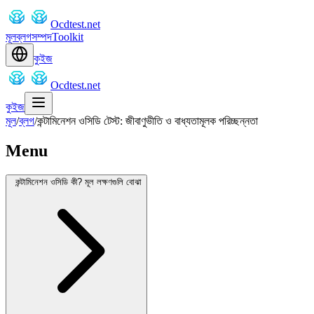
Ocdtest.net
মূল
ব্লগ
সম্পদ
Toolkit
কুইজ
Ocdtest.net
কুইজ
মূল
/
ব্লগ
/
কন্টামিনেশন ওসিডি টেস্ট: জীবাণুভীতি ও বাধ্যতামূলক পরিচ্ছন্নতা
Menu
কন্টামিনেশন ওসিডি কী? মূল লক্ষণগুলি বোঝা