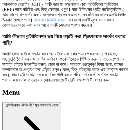
আচরণগত থেরাপির (CBT) একটি ধরণ যা এক্সপোজার এবং প্রতিক্রিয়া প্রতিরোধ
(ERP) নামে পরিচিত এবং কিছু ক্ষেত্রে, ওষুধ। যারা চিকিৎসার প্রতি প্রতিশ্রুতিবদ্ধ,
তারা তাদের উপসর্গের একটি উল্লেখযোগ্য হ্রাস এবং তাদের জীবনের মানের একটি বিশাল
উন্নতি দেখতে পান।
আমাদের স্ক্রিনিং সরঞ্জাম
এর মতো একটি মূল্যায়ন একজন
পেশাদারের সাথে কথা বলার আগে একটি চমৎকার প্রথম পদক্ষেপ।
আমি কীভাবে কন্টামিনেশন ভয় নিয়ে লড়াই করা প্রিয়জনকে সমর্থন করতে
পারি?
ওসিডিযুক্ত কাউকে সমর্থন করার জন্য ধৈর্য এবং বোঝাপড়ার প্রয়োজন। প্রথমত,
সহানুভূতি তৈরি করার জন্য ডিসঅর্ডার সম্পর্কে নিজেকে শিক্ষিত করুন। তাদের পেশাদার
সাহায্য চাইতে উৎসাহিত করুন, জোর না করে। সবচেয়ে গুরুত্বপূর্ণ বিষয় হলো, তাদের
কম্পালশনে অংশগ্রহণ করা এড়িয়ে চলুন (যেমন, কিছু পরিষ্কার আছে এই আশ্বাস প্রদান
করা), কারণ এটি ওসিডি চক্রকে শক্তিশালী করতে পারে। পরিবর্তে, মানসিক সমর্থন
প্রদান করুন এবং তাদের ভয় মোকাবেলার ছোট ছোট বিজয়গুলি উদযাপন করুন।
Menu
কন্টামিনেশন ওসিডি কী? মূল লক্ষণগুলি বোঝা