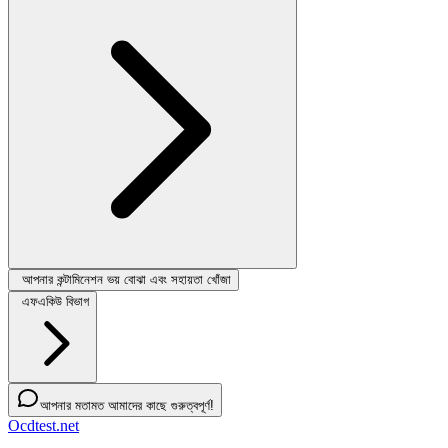
আপনার কন্টামিনেশন ভয় বোঝা এবং সহায়তা খোঁজা
এফএকিউ বিভাগ
আপনার মতামত আমাদের কাছে গুরুত্বপূর্ণ!
Ocdtest.net