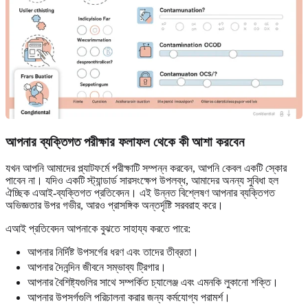
আপনার ব্যক্তিগত পরীক্ষার ফলাফল থেকে কী আশা করবেন
যখন আপনি আমাদের প্ল্যাটফর্মে পরীক্ষাটি সম্পন্ন করবেন, আপনি কেবল একটি স্কোর
পাবেন না। যদিও একটি স্ট্যান্ডার্ড সারসংক্ষেপ উপলব্ধ, আমাদের অনন্য সুবিধা হল
ঐচ্ছিক এআই-ব্যক্তিগত প্রতিবেদন। এই উন্নত বিশ্লেষণ আপনার ব্যক্তিগত
অভিজ্ঞতার উপর গভীর, আরও প্রাসঙ্গিক অন্তর্দৃষ্টি সরবরাহ করে।
এআই প্রতিবেদন আপনাকে বুঝতে সাহায্য করতে পারে:
আপনার নির্দিষ্ট উপসর্গের ধরণ এবং তাদের তীব্রতা।
আপনার দৈনন্দিন জীবনে সম্ভাব্য ট্রিগার।
আপনার বৈশিষ্ট্যগুলির সাথে সম্পর্কিত চ্যালেঞ্জ এবং এমনকি লুকানো শক্তি।
আপনার উপসর্গগুলি পরিচালনা করার জন্য কর্মযোগ্য পরামর্শ।