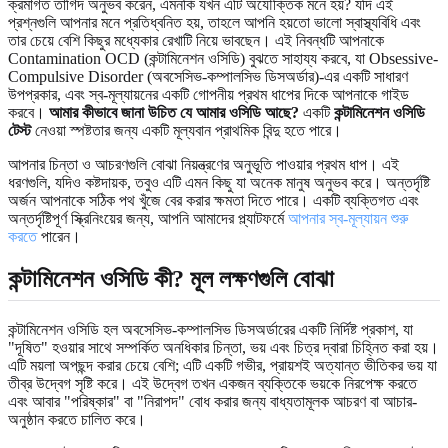
ক্রমাগত তাগিদ অনুভব করেন, এমনকি যখন এটি অযৌক্তিক মনে হয়? যদি এই
প্রশ্নগুলি আপনার মনে প্রতিধ্বনিত হয়, তাহলে আপনি হয়তো ভালো স্বাস্থ্যবিধি এবং
তার চেয়ে বেশি কিছুর মধ্যেকার রেখাটি নিয়ে ভাবছেন। এই নিবন্ধটি আপনাকে
Contamination OCD (কন্টামিনেশন ওসিডি) বুঝতে সাহায্য করবে, যা Obsessive-
Compulsive Disorder (অবসেসিভ-কম্পালসিভ ডিসঅর্ডার)-এর একটি সাধারণ
উপপ্রকার, এবং স্ব-মূল্যায়নের একটি গোপনীয় প্রথম ধাপের দিকে আপনাকে গাইড
করবে।
আমার কীভাবে জানা উচিত যে আমার ওসিডি আছে?
একটি
কন্টামিনেশন ওসিডি
টেস্ট
নেওয়া স্পষ্টতার জন্য একটি মূল্যবান প্রাথমিক বিন্দু হতে পারে।
আপনার চিন্তা ও আচরণগুলি বোঝা নিয়ন্ত্রণের অনুভূতি পাওয়ার প্রথম ধাপ। এই
ধরণগুলি, যদিও কষ্টদায়ক, তবুও এটি এমন কিছু যা অনেক মানুষ অনুভব করে। অন্তর্দৃষ্টি
অর্জন আপনাকে সঠিক পথ খুঁজে বের করার ক্ষমতা দিতে পারে। একটি ব্যক্তিগত এবং
অন্তর্দৃষ্টিপূর্ণ স্ক্রিনিংয়ের জন্য, আপনি আমাদের প্ল্যাটফর্মে
আপনার স্ব-মূল্যায়ন শুরু
করতে
পারেন।
কন্টামিনেশন ওসিডি
কী? মূল লক্ষণগুলি বোঝা
কন্টামিনেশন ওসিডি হল অবসেসিভ-কম্পালসিভ ডিসঅর্ডারের একটি নির্দিষ্ট প্রকাশ, যা
"দূষিত" হওয়ার সাথে সম্পর্কিত অনধিকার চিন্তা, ভয় এবং চিত্র দ্বারা চিহ্নিত করা হয়।
এটি ময়লা অপছন্দ করার চেয়ে বেশি; এটি একটি গভীর, প্রায়শই অত্যান্ত ভীতিকর ভয় যা
তীব্র উদ্বেগ সৃষ্টি করে। এই উদ্বেগ তখন একজন ব্যক্তিকে ভয়কে নিরপেক্ষ করতে
এবং আবার "পরিষ্কার" বা "নিরাপদ" বোধ করার জন্য বাধ্যতামূলক আচরণ বা আচার-
অনুষ্ঠান করতে চালিত করে।