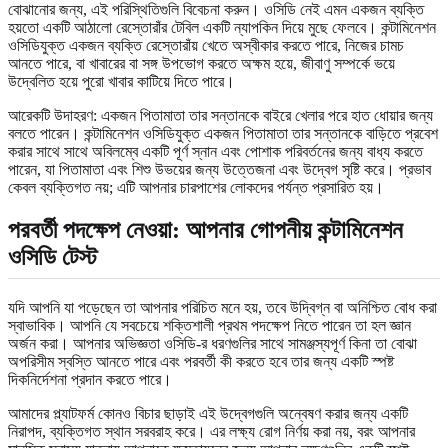
বোঝানোর জন্য, এই পরিস্থিতিগুলি বিবেচনা করুন। ওসিডি নেই এমন একজন ব্যক্তি
হয়তো একটি আঠালো রেস্তোরাঁর টেবিল একটি ন্যাপকিন দিয়ে মুছে ফেলবে। কন্টামিনেশন
ওসিডিযুক্ত একজন ব্যক্তি রেস্তোরাঁয় খেতে অস্বীকার করতে পারে, নিজের চামচ
আনতে পারে, বা খাবারের বা সঙ্গ উপভোগ করতে অক্ষম হয়ে, জীবাণু সম্পর্কে ভয়ে
উদ্বেলিত হয়ে পুরো খাবার কাটিয়ে দিতে পারে।
আরেকটি উদাহরণ: একজন পিতামাতা তার সন্তানকে বাইরে খেলার পরে হাত ধোয়ার জন্য
বলতে পারেন। কন্টামিনেশন ওসিডিযুক্ত একজন পিতামাতা তার সন্তানকে বাড়িতে প্রবেশ
করার সাথে সাথে অবিলম্বে একটি পূর্ণ স্নান এবং পোশাক পরিবর্তনের জন্য বাধ্য করতে
পারেন, যা পিতামাতা এবং শিশু উভয়ের জন্য উত্তেজনা এবং উদ্বেগ সৃষ্টি করে। প্রভাব
কেবল ব্যক্তিগত নয়; এটি আপনার চারপাশের লোকদের পর্যন্ত প্রসারিত হয়।
পরবর্তী পদক্ষেপ নেওয়া: আপনার গোপনীয়
কন্টামিনেশন
ওসিডি টেস্ট
যদি আপনি যা পড়েছেন তা আপনার পরিচিত মনে হয়, তবে উদ্বিগ্ন বা অনিশ্চিত বোধ করা
স্বাভাবিক। আপনি যে সবচেয়ে শক্তিশালী প্রথম পদক্ষেপ নিতে পারেন তা হল জ্ঞান
অর্জন করা। আপনার অভিজ্ঞতা ওসিডি-র ধরণগুলির সাথে সামঞ্জস্যপূর্ণ কিনা তা বোঝা
অপরিসীম স্বস্তি আনতে পারে এবং পরবর্তী কী করতে হবে তার জন্য একটি স্পষ্ট
দিকনির্দেশনা প্রদান করতে পারে।
আমাদের প্ল্যাটফর্ম কোনও বিচার ছাড়াই এই উদ্বেগগুলি অন্বেষণ করার জন্য একটি
নিরাপদ, ব্যক্তিগত স্থান সরবরাহ করে। এর লক্ষ্য রোগ নির্ণয় করা নয়, বরং আপনার