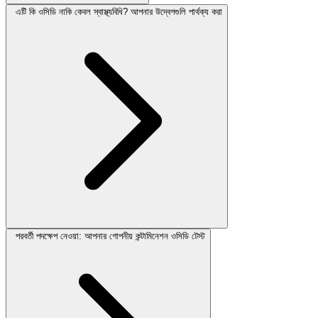
এটি কি ওসিডি নাকি কেবল স্বাস্থ্যবিধি? আপনার উদ্বেগগুলি পার্থক্য করা
পরবর্তী পদক্ষেপ নেওয়া: আপনার গোপনীয় কন্টামিনেশন ওসিডি টেস্ট