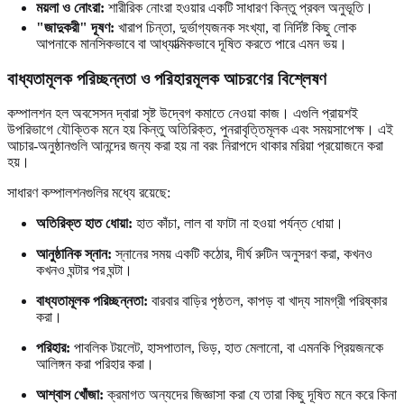
ময়লা ও নোংরা:
শারীরিক নোংরা হওয়ার একটি সাধারণ কিন্তু প্রবল অনুভূতি।
"জাদুকরী" দূষণ:
খারাপ চিন্তা, দুর্ভাগ্যজনক সংখ্যা, বা নির্দিষ্ট কিছু লোক
আপনাকে মানসিকভাবে বা আধ্যাত্মিকভাবে দূষিত করতে পারে এমন ভয়।
বাধ্যতামূলক পরিচ্ছন্নতা ও পরিহারমূলক আচরণের বিশ্লেষণ
কম্পালশন হল অবসেসন দ্বারা সৃষ্ট উদ্বেগ কমাতে নেওয়া কাজ। এগুলি প্রায়শই
উপরিভাগে যৌক্তিক মনে হয় কিন্তু অতিরিক্ত, পুনরাবৃত্তিমূলক এবং সময়সাপেক্ষ। এই
আচার-অনুষ্ঠানগুলি আনন্দের জন্য করা হয় না বরং নিরাপদে থাকার মরিয়া প্রয়োজনে করা
হয়।
সাধারণ কম্পালশনগুলির মধ্যে রয়েছে:
অতিরিক্ত হাত ধোয়া:
হাত কাঁচা, লাল বা ফাটা না হওয়া পর্যন্ত ধোয়া।
আনুষ্ঠানিক স্নান:
স্নানের সময় একটি কঠোর, দীর্ঘ রুটিন অনুসরণ করা, কখনও
কখনও ঘন্টার পর ঘন্টা।
বাধ্যতামূলক পরিচ্ছন্নতা:
বারবার বাড়ির পৃষ্ঠতল, কাপড় বা খাদ্য সামগ্রী পরিষ্কার
করা।
পরিহার:
পাবলিক টয়লেট, হাসপাতাল, ভিড়, হাত মেলানো, বা এমনকি প্রিয়জনকে
আলিঙ্গন করা পরিহার করা।
আশ্বাস খোঁজা:
ক্রমাগত অন্যদের জিজ্ঞাসা করা যে তারা কিছু দূষিত মনে করে কিনা