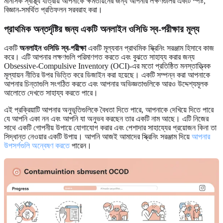
মানসিক স্বাস্থ্য যাত্রায় আপনাকে ক্ষমতায়নের জন্য আপনার লক্ষণগুলির একটি স্পষ্ট,
বিজ্ঞান-সমর্থিত প্রতিফলন সরবরাহ করা।
প্রাথমিক অন্তর্দৃষ্টির জন্য একটি অনলাইন ওসিডি স্ব-পরীক্ষার মূল্য
একটি
অনলাইন ওসিডি স্ব-পরীক্ষা
একটি মূল্যবান প্রাথমিক স্ক্রিনিং সরঞ্জাম হিসাবে কাজ
করে। এটি আপনার লক্ষণগুলি পরিমাণগত করতে এবং বুঝতে সাহায্য করার জন্য
Obsessive-Compulsive Inventory (OCI)-এর মতো প্রতিষ্ঠিত মনস্তাত্ত্বিক
মূল্যায়ন নীতির উপর ভিত্তি করে ডিজাইন করা হয়েছে। একটি সম্পন্ন করা আপনাকে
আপনার চিন্তাগুলি সংগঠিত করতে এবং আপনার অভিজ্ঞতাগুলিকে আরও উদ্দেশ্যমূলক
আলোতে দেখতে সাহায্য করতে পারে।
এই প্রক্রিয়াটি আপনার অনুভূতিগুলিকে বৈধতা দিতে পারে, আপনাকে দেখিয়ে দিতে পারে
যে আপনি একা নন এবং আপনি যা অনুভব করছেন তার একটি নাম আছে। এটি নিজের
সাথে একটি গোপনীয় উপায়ে যোগাযোগ করার এবং পেশাদার সাহায্যের প্রয়োজন কিনা তা
সিদ্ধান্ত নেওয়ার একটি উপায়। আপনি আজই আমাদের স্ক্রিনিং সরঞ্জাম দিয়ে
আপনার
উপসর্গগুলি অন্বেষণ করতে
পারেন।