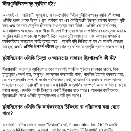
জীবাণুভীতিসম্পন্ন ব্যক্তি হই?
অবশ্যই না। পরিপাটি, সুশৃঙ্খল, বা স্ব-ঘোষিত "জীবাণুভীতিসম্পন্ন ব্যক্তি" হওয়া
ওসিডি থাকা থেকে ভিন্ন। মূল পার্থক্য হল এই বৈশিষ্ট্যগুলি উল্লেখযোগ্য উদ্বেগ সৃষ্টি
করে এবং আপনার দৈনন্দিন জীবনকে বাধাগ্রস্ত করে কিনা। ওসিডি-তে অনধিকার,
অনাকাঙ্ক্ষিত অবসেসন এবং তীব্র উদ্বেগ উপশমের জন্য সম্পাদিত বাধ্যতামূলক আচার-
অনুষ্ঠান জড়িত থাকে, যা প্রায়শই দিনে কয়েক ঘন্টা সময় নেয় এবং আপনার সম্পর্ক বা
কার্যকারিতার ক্ষমতাকে ক্ষতিগ্রস্ত করে। আপনি যদি নিশ্চিত না হন যে আপনি কোথায়
আছেন, একটি
ওসিডি উপসর্গ পরীক্ষা
মূল্যবান প্রাথমিক অন্তর্দৃষ্টি প্রদান করতে পারে।
কন্টামিনেশন ওসিডি চিন্তা ও আচরণের সাধারণ ট্রিগারগুলি কী কী?
ট্রিগারগুলি অত্যন্ত ব্যক্তিগত তবে প্রায়শই পাবলিক পৃষ্ঠতল (দরজার হাতল, টাকা,
হ্যান্ড্রেল) স্পর্শ করা, অসুস্থ লোকেদের কাছাকাছি থাকা, পাবলিক টয়লেট ব্যবহার করা,
রোগের প্রাদুর্ভাব সম্পর্কে সংবাদ প্রতিবেদন দেখা, বা আবর্জনার ক্যান বা হাসপাতালের
পরিবেশের মতো "নোংরা" বলে মনে করা নির্দিষ্ট বস্তুগুলির সংস্পর্শে আসা জড়িত। কারো
কারো জন্য, এমনকি একটি চিন্তাও একটি ট্রিগার হতে পারে। আপনার ব্যক্তিগত
ট্রিগারগুলি বোঝা ওসিডি ব্যবস্থাপনার একটি মূল অংশ।
কন্টামিনেশন ওসিডি কি কার্যকরভাবে চিকিৎসা বা পরিচালনা করা যেতে
পারে?
অবশ্যই। যদিও কোনো সহজ "নিরাময়" নেই, Contamination OCD একটি
অত্যন্ত চিকিৎসাযোগ্য অবস্থা। সর্বোত্তম প্রামাণ্য চিকিৎসাগুলি হল জ্ঞানীয়