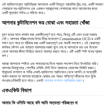
এই ব্যক্তিগতকৃত প্রতিক্রিয়া আপনাকে একটি বিস্তৃত প্রাথমিক বিন্দু দেয়, একটি সাধারণ
স্কোরকে স্ব-প্রতিফলন এবং একজন স্বাস্থ্যসেবা পেশাদারের সাথে আলোচনার জন্য
একটি মূল্যবান গাইড-এ পরিণত করে।
আপনার কন্টামিনেশন ভয় বোঝা এবং সহায়তা খোঁজা
দূষণ ভয়ের সাথে বসবাস করা একাকীত্বপূর্ণ হতে পারে, কিন্তু এটি এমন হওয়া দরকার
নেই। আপনার পরিচ্ছন্নতার উপর তীব্র মনোযোগ Contamination OCD-র একটি
লক্ষণ হতে পারে তা স্বীকার করা একটি গুরুত্বপূর্ণ এবং সাহসী পদক্ষেপ। এই বোঝাপড়া
কার্যকর কৌশল এবং সহায়তা ব্যবস্থার দরজা খুলে দেয় যা আপনাকে ভয় এবং উদ্বেগ
থেকে আপনার জীবন ফিরিয়ে আনতে সাহায্য করতে পারে। এটি একটি স্পষ্ট পথের প্রথম
ধাপ।
আমরা আপনাকে স্পষ্টতা এবং ক্ষমতায়নের দিকে প্রথম পদক্ষেপ নিতে উৎসাহিত করি।
আপনার বিনামূল্যের, গোপনীয় ওসিডি টেস্ট নিতে আমাদের হোমপেজ ভিজিট করুন।
স্ট্যান্ডার্ড ফলাফল বা গভীর এআই-ব্যক্তিগত প্রতিবেদন থেকে আপনি যে অন্তর্দৃষ্টি
অর্জন করবেন তা আপনার যাত্রাকে বোঝার এবং আরও শান্তিপূর্ণ জীবনের পথে খুঁজে
পাওয়ার চাবিকাঠি হতে পারে। এখনই
আপনার ফলাফল আবিষ্কার করুন
।
এফএকিউ বিভাগ
আমার কি ওসিডি আছে যদি আমি অত্যন্ত পরিচ্ছন্ন বা