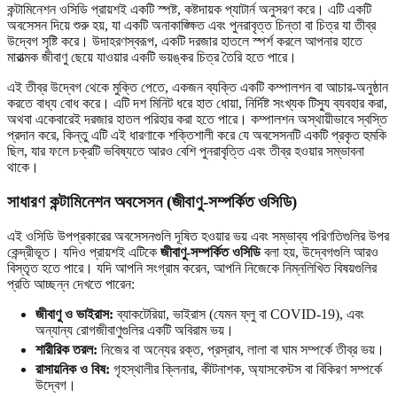
কন্টামিনেশন ওসিডি প্রায়শই একটি স্পষ্ট, কষ্টদায়ক প্যাটার্ন অনুসরণ করে। এটি একটি
অবসেসন দিয়ে শুরু হয়, যা একটি অনাকাঙ্ক্ষিত এবং পুনরাবৃত্ত চিন্তা বা চিত্র যা তীব্র
উদ্বেগ সৃষ্টি করে। উদাহরণস্বরূপ, একটি দরজার হাতলে স্পর্শ করলে আপনার হাতে
মারাত্মক জীবাণু ছেয়ে যাওয়ার একটি ভয়ঙ্কর চিত্র তৈরি হতে পারে।
এই তীব্র উদ্বেগ থেকে মুক্তি পেতে, একজন ব্যক্তি একটি কম্পালশন বা আচার-অনুষ্ঠান
করতে বাধ্য বোধ করে। এটি দশ মিনিট ধরে হাত ধোয়া, নির্দিষ্ট সংখ্যক টিস্যু ব্যবহার করা,
অথবা একেবারেই দরজার হাতল পরিহার করা হতে পারে। কম্পালশন অস্থায়ীভাবে স্বস্তি
প্রদান করে, কিন্তু এটি এই ধারণাকে শক্তিশালী করে যে অবসেসনটি একটি প্রকৃত হুমকি
ছিল, যার ফলে চক্রটি ভবিষ্যতে আরও বেশি পুনরাবৃত্তি এবং তীব্র হওয়ার সম্ভাবনা
থাকে।
সাধারণ কন্টামিনেশন অবসেসন (জীবাণু-সম্পর্কিত ওসিডি)
এই ওসিডি উপপ্রকারের অবসেসনগুলি দূষিত হওয়ার ভয় এবং সম্ভাব্য পরিণতিগুলির উপর
কেন্দ্রীভূত। যদিও প্রায়শই এটিকে
জীবাণু-সম্পর্কিত ওসিডি
বলা হয়, উদ্বেগগুলি আরও
বিস্তৃত হতে পারে। যদি আপনি সংগ্রাম করেন, আপনি নিজেকে নিম্নলিখিত বিষয়গুলির
প্রতি আচ্ছন্ন দেখতে পারেন:
জীবাণু ও ভাইরাস:
ব্যাকটেরিয়া, ভাইরাস (যেমন ফ্লু বা COVID-19), এবং
অন্যান্য রোগজীবাণুগুলির একটি অবিরাম ভয়।
শারীরিক তরল:
নিজের বা অন্যের রক্ত, প্রস্রাব, লালা বা ঘাম সম্পর্কে তীব্র ভয়।
রাসায়নিক ও বিষ:
গৃহস্থালীর ক্লিনার, কীটনাশক, অ্যাসবেস্টস বা বিকিরণ সম্পর্কে
উদ্বেগ।