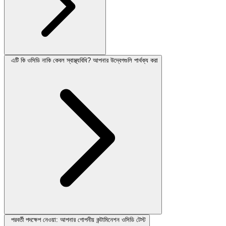
এটি কি ওসিডি নাকি কেবল স্বাস্থ্যবিধি? আপনার উদ্বেগগুলি পার্থক্য করা
পরবর্তী পদক্ষেপ নেওয়া: আপনার গোপনীয় কন্টামিনেশন ওসিডি টেস্ট