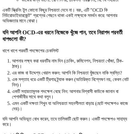
একটি স্ক্রিনিং টুল কোনো কিছুর নিশ্চয়তা দেবে না। বরং, এটি "OCD কি
নিউরোডাইভারজেন্ট" প্রশ্নের পেছনে থাকা একই লক্ষ্যকে সমর্থন করে: আপনার
অভিজ্ঞতার মানে বোঝা।
যদি আপনি OCD-এর ধরনে নিজেকে খুঁজে পান, তবে নিরাপদ পরবর্তী
ধাপগুলো কী?
ধাপে ধাপে পরবর্তী পদক্ষেপের চেকলিস্ট
আপনার লক্ষ্য করা ধরনটির নাম দিন (চেকিং, রুমিনেশন, নিশ্চয়তা খোঁজা, ঠিক-
ঠাক)।
এর কাজ বা উদ্দেশ্য খেয়াল করুন: আপনি কি নিশ্চয়তা খুঁজছেন নাকি স্বস্তি?
এক সপ্তাহ ধরে একটি ট্রিগার ট্র্যাক করুন (অতিরিক্ত বিশ্লেষণ নয়, কেবল নোট
নিন)।
একটি সহায়তামূলক পদক্ষেপ বেছে নিন: আপনার বিশ্বাসী কাউকে জানান বা
পেশাজীবীর সাথে কথা বলুন।
এমন একটি দক্ষতা শিখুন যা অনিশ্চয়তা সহনশীলতা বাড়ায় (ছোট পদক্ষেপও কাজে
দেয়)।
যদি আপনি অভিভূত বোধ করেন, তবে তালিকাটি ছোট করুন। একটি পদক্ষেপও সাহায্য
করে।