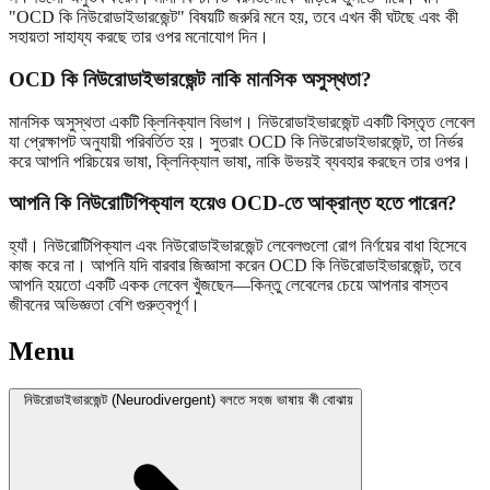
"OCD কি নিউরোডাইভারজেন্ট" বিষয়টি জরুরি মনে হয়, তবে এখন কী ঘটছে এবং কী
সহায়তা সাহায্য করছে তার ওপর মনোযোগ দিন।
OCD কি নিউরোডাইভারজেন্ট নাকি মানসিক অসুস্থতা?
মানসিক অসুস্থতা একটি ক্লিনিক্যাল বিভাগ। নিউরোডাইভারজেন্ট একটি বিস্তৃত লেবেল
যা প্রেক্ষাপট অনুযায়ী পরিবর্তিত হয়। সুতরাং OCD কি নিউরোডাইভারজেন্ট, তা নির্ভর
করে আপনি পরিচয়ের ভাষা, ক্লিনিক্যাল ভাষা, নাকি উভয়ই ব্যবহার করছেন তার ওপর।
আপনি কি নিউরোটিপিক্যাল হয়েও OCD-তে আক্রান্ত হতে পারেন?
হ্যাঁ। নিউরোটিপিক্যাল এবং নিউরোডাইভারজেন্ট লেবেলগুলো রোগ নির্ণয়ের বাধা হিসেবে
কাজ করে না। আপনি যদি বারবার জিজ্ঞাসা করেন OCD কি নিউরোডাইভারজেন্ট, তবে
আপনি হয়তো একটি একক লেবেল খুঁজছেন—কিন্তু লেবেলের চেয়ে আপনার বাস্তব
জীবনের অভিজ্ঞতা বেশি গুরুত্বপূর্ণ।
Menu
নিউরোডাইভারজেন্ট (Neurodivergent) বলতে সহজ ভাষায় কী বোঝায়