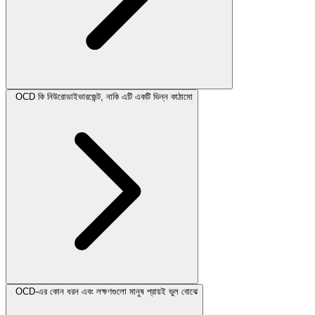
OCD কি নিউরোডাইভারজেন্ট, নাকি এটি একটি ভিন্ন কাঠামো
OCD-এর কোন ধরন এবং লক্ষণগুলো মানুষ প্রায়ই ভুল বোঝে