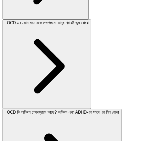
OCD-এর কোন ধরন এবং লক্ষণগুলো মানুষ প্রায়ই ভুল বোঝে
OCD কি অটিজম স্পেকট্রামে আছে? অটিজম এবং ADHD-এর সাথে এর মিল বোঝা