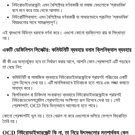
নিউরোডাইভারজেন্ট: এমন বৈশিষ্ট্যের বর্ণনাকারী যা সমাজ যেগুলোকে 'স্বাভাবিক'
বলে মনে করে তার থেকে আলাদা।
নিউরোটিপিক্যাল: এমন বৈশিষ্ট্যের বর্ণনাকারী যা সাধারণভাবে প্রচলিত 'স্বাভাবিক'
বিষয়গুলোর সাথে সামঞ্জস্যপূর্ণ।
এই শব্দগুলো বিভিন্ন ধরনকে বর্ণনা করে। এগুলো কোনো ব্যক্তিগত রায় বা সিদ্ধান্ত
নয়।
একটি ডেফিনিশন সিলেক্টর: কমিউনিটি ব্যবহার বনাম ক্লিনিক্যাল ব্যবহার
কী কী এর অন্তর্ভুক্ত হবে তা নির্ধারণ করার আগে, আপনি কোন প্রেক্ষাপটে এটি পড়ছেন
তা বেছে নিন:
কমিউনিটি বা সামাজিক ব্যবহারে নিউরোডাইভারজেন্টকে প্রায়শই পরিচয়ের একটি
লেন্স হিসেবে দেখা হয়। এটি মানসিকভাবে ইতিবাচক হতে পারে এবং লজ্জা কমাতে
সাহায্য করে।
ক্লিনিক্যাল বা চিকিৎসা সংক্রান্ত ব্যবহারে নিউরোডাইভারজেন্টকে প্রায়শই
নিউরোডেভেলপমেন্টাল প্রোফাইলের সংক্ষিপ্ত রূপ হিসেবে দেখা হয়। সেই
প্রেক্ষাপটে, OCD নিয়ে ভিন্নভাবে আলোচনা হতে পারে।
কোনো প্রেক্ষাপটই ভুল নয়। তবে খেয়াল না করে এগুলোকে গুলিয়ে ফেললে বিভ্রান্তি
তৈরি হয়।
OCD নিউরোডাইভারজেন্ট কি না, তা নিয়ে উৎসগুলোর মতপার্থক্য কেন