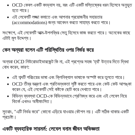
OCD কেবল একটি বদভ্যাস নয়, বরং এটি একটি মস্তিষ্কের ধরন হিসেবে অনুভূত
হতে পারে।
এই লেবেলটি লজ্জা কমাতে এবং আপনার প্রয়োজনীয় সহায়তার
(accommodations) জন্য আবেদন করতে সাহায্য করতে পারে।
সংক্ষেপে, এই লেবেলটি আত্ম-উপলব্ধির সেতু হিসেবে কাজ করতে পারে। অনেকের কাছে
এটাই মূল উদ্দেশ্য।
কেন অন্যরা বলেন এটি পরিস্থিতির ওপর নির্ভর করে
অন্যরা OCD নিউরোডাইভারজেন্ট কি না, এই প্রশ্নের সহজ 'হ্যাঁ' উত্তর দিতে দ্বিধা
বোধ করেন, কারণ:
এই শব্দটি পরিচয়ের ভাষা এবং ক্লিনিক্যাল ভাষাকে অস্পষ্ট করে তুলতে পারে।
OCD তীব্র যন্ত্রণা এবং প্রতিবন্ধকতা সৃষ্টি করতে পারে এবং কেউ কেউ আশঙ্কা
করেন যে, এই লেবেলটি সেই কষ্টকে ছোট করে দেখাতে পারে।
বিভিন্ন ব্যবস্থা OCD-কে বিভিন্নভাবে শ্রেণিবদ্ধ করে এবং এই লেবেল নিয়ে
বিতর্ক এখনও অমীমাংসিত।
সুতরাং, "এটি নির্ভর করে" কোনো এড়িয়ে যাওয়ার কৌশল নয়। এটি সঠিক থাকার একটি
প্রচেষ্টা।
একটি ব্যবহারিক সারমর্ম: লেবেল বনাম জীবন অভিজ্ঞতা