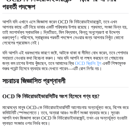
পরবর্তী পদক্ষেপ
আপনি যদি এখানে এসে জিজ্ঞাসা করেন OCD কি নিউরোডাইভারজেন্ট, তবে এখন
আপনার কাছে এটি নিয়ে ভাবার একটি পরিষ্কার উপায় রয়েছে। প্রথমত, সংজ্ঞা ভিন্ন হয়,
তাই মতপার্থক্য স্বাভাবিক। দ্বিতীয়ত, মিল বিদ্যমান, কিন্তু অনুপ্রেরণা বা উদ্দেশ্য
গুরুত্বপূর্ণ। পরিশেষে, স্বাস্থ্যকর পরবর্তী পদক্ষেপ নেওয়ার জন্য আপনার নিখুঁত কোনো
লেবেলের প্রয়োজন নেই।
যদি আপনি এই ধরনগুলোর কারণে কষ্টে, আটকে থাকা বা সীমিত বোধ করেন, তবে পেশাদার
সহায়তা নেওয়ার কথা বিবেচনা করুন। আর যদি আপনি যা লক্ষ্য করছেন তা গোছানোর
জন্য কম চাপের উপায় খুঁজছেন, তবে আমাদের ফ্রি
OCD স্ক্রিনিং টুল
একটি শিক্ষামূলক
শুরুর পয়েন্ট হিসেবে ব্যবহার করে দেখতে পারেন—এটি রোগ নির্ণয় নয়।
সচরাচর জিজ্ঞাসিত প্রশ্নাবলী
OCD কি নিউরোডাইভারসিটির অংশ হিসেবে গণ্য হয়?
মাঝেমধ্যে মানুষ OCD-কে নিউরোডাইভারসিটি আলোচনায় অন্তর্ভুক্ত করে, বিশেষ করে
কমিউনিটি স্পেসগুলোতে। তবে, অন্যরা আরও সংকীর্ণ সংজ্ঞা ব্যবহার করে। সুতরাং
আপনি যখন জিজ্ঞাসা করেন OCD কি নিউরোডাইভারজেন্ট, তখন এর অন্তর্ভুক্ত হওয়াটা
ব্যবহৃত সংজ্ঞার ওপর নির্ভর করে।