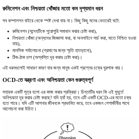
রুমিনেশন এবং নিশ্চয়তা খোঁজার মতো কম দৃশ্যমান ধরন
সব কম্পালশন বাইরে থেকে স্পষ্ট দেখা যায় না। কিছু কিছু মনের ভেতরেই ঘটে:
রুমিনেশন (সন্দেহটিকে পুরোপুরি সমাধান করার চেষ্টা করা),
নিশ্চয়তা খোঁজা (অন্যদের জিজ্ঞাসা করা, বা অনলাইনে সার্চ করা, যাতে নিশ্চিত হওয়া
যায়),
মানসিক পর্যালোচনা (প্রমাণের জন্য স্মৃতি হাতড়ানো),
ঠিক-ঠাক চাপ (অস্বস্তি দূর করার চেষ্টা করা)।
এই ধরনগুলোই সাধারণ কারণ যার জন্য মানুষ একই প্রশ্নের চক্রে ঘুরপাক খায়।
OCD-তে যন্ত্রণা এবং অনিশ্চয়তা কেন গুরুত্বপূর্ণ
সহায়ক একটি সূত্র হলো এর কাজ করার প্রক্রিয়া। চিন্তাটির ধরন কি এই মুহূর্তে
অনিশ্চয়তা দূর করার চেষ্টা করছে? যদি হ্যাঁ হয়, তবে এটি একটি OCD-এর মতো চক্র
হতে পারে। যদি এটি আপনার জীবনকে প্রভাবিত করে, তবে একজন পেশাজীবীর সাথে
আলোচনা করা উচিত।