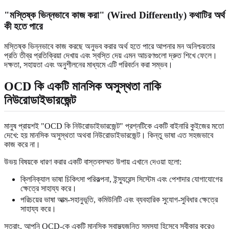
"মস্তিষ্ক ভিন্নভাবে কাজ করা" (Wired Differently) কথাটির অর্থ
কী হতে পারে
মস্তিষ্ক ভিন্নভাবে কাজ করছে অনুভব করার অর্থ হতে পারে আপনার মন অনিশ্চয়তার
প্রতি তীব্র প্রতিক্রিয়া দেখায় এবং স্বস্তি দেয় এমন আচরণগুলো দ্রুত শিখে ফেলে।
দক্ষতা, সহায়তা এবং অনুশীলনের মাধ্যমে এটি পরিবর্তন করা সম্ভব।
OCD কি একটি মানসিক অসুস্থতা নাকি
নিউরোডাইভারজেন্ট
মানুষ প্রায়শই "OCD কি নিউরোডাইভারজেন্ট" প্রশ্নটিকে একটি বাইনারি কুইজের মতো
দেখে: হয় মানসিক অসুস্থতা অথবা নিউরোডাইভারজেন্ট। কিন্তু ভাষা এত সহজভাবে
কাজ করে না।
উভয় বিষয়কে ধারণ করার একটি বাস্তবসম্মত উপায় এখানে দেওয়া হলো:
ক্লিনিক্যাল ভাষা চিকিৎসা পরিকল্পনা, ইন্স্যুরেন্স সিস্টেম এবং পেশাদার যোগাযোগের
ক্ষেত্রে সাহায্য করে।
পরিচয়ের ভাষা আত্ম-সহানুভূতি, কমিউনিটি এবং ব্যবহারিক সুযোগ-সুবিধার ক্ষেত্রে
সাহায্য করে।
সুতরাং, আপনি OCD-কে একটি মানসিক স্বাস্থ্যজনিত সমস্যা হিসেবে স্বীকার করেও