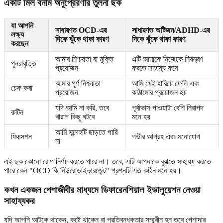
একটি মিল বনাম অনুপ্রেরণার তুলনা ছক
যা আপনি
সাধারণত OCD-এর
সাধারণত অটিজম/ADHD-এর
লক্ষ্য
দিকে ঝুঁকে থাকা কারণ
দিকে ঝুঁকে থাকা কারণ
করছেন
আমার নিশ্চয়তা বা মুক্তি
এটি আমাকে নিজেকে নিয়ন্ত্রণ
পুনরাবৃত্তি
প্রয়োজন
করতে সাহায্য করে
আমার পূর্ণ নিশ্চয়তা
আমি খেই হারিয়ে ফেলি এবং
চেক করা
প্রয়োজন
কাঠামোর প্রয়োজন হয়
যদি আমি না করি, তবে
পূর্বাভাস পাওয়াটা বেশি নিরাপদ
রুটিন
খারাপ কিছু ঘটবে
মনে হয়
আমি সন্দেহটি ছাড়তে পারি
ফিক্সেশন
গভীর আগ্রহ এবং মনোযোগ
না
এই ছক কোনো রোগ নির্ণয় করতে পারে না। তবে, এটি আপনাকে বুঝতে সাহায্য করতে
পারে কেন "OCD কি নিউরোডাইভারজেন্ট" প্রশ্নটি এত কঠিন মনে হয়।
কখন একজন পেশাজীবীর মাধ্যমে ডিফারেনশিয়াল ইভালুয়েশন নেওয়া
সাহায্যকর
যদি আপনি আটকে থাকেন, কষ্টে থাকেন বা প্রতিবন্ধকতার সম্মুখীন হন তবে পেশাদার