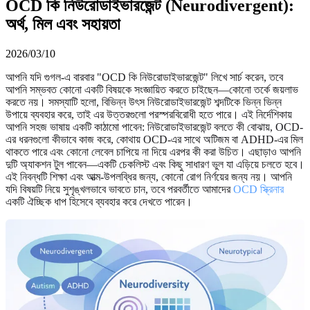
OCD কি নিউরোডাইভারজেন্ট (Neurodivergent):
অর্থ, মিল এবং সহায়তা
2026/03/10
আপনি যদি গুগল-এ বারবার "OCD কি নিউরোডাইভারজেন্ট" লিখে সার্চ করেন, তবে
আপনি সম্ভবত কোনো একটি বিষয়কে সংজ্ঞায়িত করতে চাইছেন—কোনো তর্কে জয়লাভ
করতে নয়। সমস্যাটি হলো, বিভিন্ন উৎস নিউরোডাইভারজেন্ট শব্দটিকে ভিন্ন ভিন্ন
উপায়ে ব্যবহার করে, তাই এর উত্তরগুলো পরস্পরবিরোধী হতে পারে। এই নির্দেশিকায়
আপনি সহজ ভাষায় একটি কাঠামো পাবেন: নিউরোডাইভারজেন্ট বলতে কী বোঝায়, OCD-
এর ধরনগুলো কীভাবে কাজ করে, কোথায় OCD-এর সাথে অটিজম বা ADHD-এর মিল
থাকতে পারে এবং কোনো লেবেল চাপিয়ে না দিয়ে এরপর কী করা উচিত। এছাড়াও আপনি
দুটি অ্যাকশন টুল পাবেন—একটি চেকলিস্ট এবং কিছু সাধারণ ভুল যা এড়িয়ে চলতে হবে।
এই নিবন্ধটি শিক্ষা এবং আত্ম-উপলব্ধির জন্য, কোনো রোগ নির্ণয়ের জন্য নয়। আপনি
যদি বিষয়টি নিয়ে সুশৃঙ্খলভাবে ভাবতে চান, তবে পরবর্তীতে আমাদের
OCD স্ক্রিনার
একটি ঐচ্ছিক ধাপ হিসেবে ব্যবহার করে দেখতে পারেন।