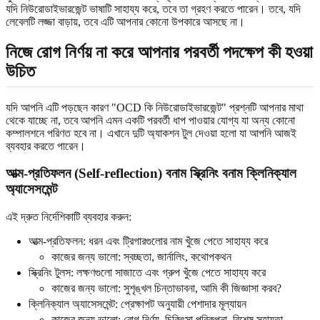
যদি নিউরোডাইভারজেন্ট ভাষাটি সাহায্য করে, তবে তা গ্রহণ করতে পারেন। তবে, যদি
লেবেলটি লজ্জা বাড়ায়, তবে এটি আপনার কোনো উপকারে আসছে না।
নিজে রোগ নির্ণয় না করে আপনার পরবর্তী পদক্ষেপ কী হওয়া
উচিত
যদি আপনি এটি পড়ছেন কারণ "OCD কি নিউরোডাইভারজেন্ট" প্রশ্নটি আপনার মাথা
থেকে যাচ্ছে না, তবে আপনি এমন একটি পরবর্তী ধাপ পাওয়ার যোগ্য যা অন্য কোনো
কম্পালশনে পরিণত হবে না। এখানে দুটি অ্যাকশন টুল দেওয়া হলো যা আপনি আজই
ব্যবহার করতে পারেন।
আত্ম-প্রতিফলন (Self-reflection) বনাম স্ক্রিনিং বনাম ক্লিনিক্যাল
অ্যাসেসমেন্ট
এই দ্রুত নির্দেশিকাটি ব্যবহার করুন:
আত্ম-প্রতিফলন: ধরন এবং ট্রিগারগুলোর নাম খুঁজে পেতে সাহায্য করে
কাজের জন্য ভালো: স্বচ্ছতা, জার্নালিং, কথোপকথন
স্ক্রিনিং টুলস: লক্ষণগুলো সাজাতে এবং গ্রুপ খুঁজে পেতে সাহায্য করে
কাজের জন্য ভালো: সুশৃঙ্খল চিন্তাভাবনা, আমি কী জিজ্ঞাসা করব?
ক্লিনিক্যাল অ্যাসেসমেন্ট: প্রেক্ষাপট অনুযায়ী পেশাদার মূল্যায়ন
কাজের জন্য ভালো: রোগ নির্ণয়, চিকিৎসা পরিকল্পনা, বিশেষ সহায়তা