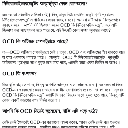
নিউরোডাইভারজেন্টের অন্তর্ভুক্ত কোন রোগগুলো?
এর কোনো সর্বজনীন তালিকা নেই। কিছু মানুষ নিউরোডাইভারজেন্ট শব্দটি প্রধানত
নিউরোডেভেলপমেন্টাল পার্থক্যের জন্য ব্যবহার করে। অন্যরা এটি আরও বিস্তৃতভাবে
ব্যবহার করে। আপনি যদি জিজ্ঞাসা করেন OCD কি নিউরোডাইভারজেন্ট, তবে এটি
জিজ্ঞাসা করা সাহায্যকর হতে পারে যে, এই উৎসটি কোন সংজ্ঞা ব্যবহার করছে?
OCD কি অটিজম স্পেকট্রামে আছে?
না—OCD অটিজম স্পেকট্রামে নেই। তবুও, OCD এবং অটিজমের মিল থাকতে পারে
বা তারা একসাথে থাকতে পারে। এজন্যই "OCD কি নিউরোডাইভারজেন্ট" প্রশ্নটি
অটিজমের প্রশ্নের সাথে যুক্ত মনে হতে পারে, এমনকি তারা একই জিনিস না হলেও।
OCD কি বংশগত?
জিন ঝুঁকি বাড়াতে পারে, কিন্তু বংশগতি ভাগ্যের মতো কাজ করে না। অনেকগুলো বিষয়
OCD-এর ধরনগুলো কেমন দেখাবে এবং কীভাবে পরিবর্তন হবে তা নির্ধারণ করে। সুতরাং
OCD কি নিউরোডাইভারজেন্ট কথাটি জিনগত বিষয়ের সাথে যুক্ত হতে পারে, কিন্তু এটি
কেবল একটি কারণের ওপর নির্ভর করে না।
আপনি কি OCD নিয়েই জন্মেছেন, নাকি এটি গড়ে ওঠে?
কেউ কেউ শৈশবেই OCD-এর ধরনগুলো লক্ষ্য করেন, আবার কেউ কেউ পরে গুরুতর
লক্ষণগুলো অনুভব করেন। মানসিক চাপও ধরনগুলোকে বাড়িয়ে তুলতে পারে। যদি