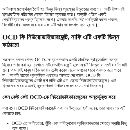
অধিকাংশ মতপার্থক্য তৈরি হয় ভিন্ন ভিন্ন প্রশ্নের উত্তরের কারণে। একটি উৎস এই
শব্দগুচ্ছটিকে পরিচয়ের লেবেল হিসেবে ব্যবহার করে। অন্যটি এটিকে একটি
শ্রেণিবিন্যাসের প্রশ্ন হিসেবে দেখে। একবার আপনি সেই পার্থক্যটি ধরতে পারলে,
বিতর্কটি বোঝা সহজ হয়ে যায় এবং এটি আর ব্যক্তিগত মনে হয় না।
OCD কি নিউরোডাইভারজেন্ট, নাকি এটি একটি ভিন্ন
কাঠামো
সংক্ষেপে বলতে গেলে: OCD-কে ব্যাপকভাবে একটি মানসিক স্বাস্থ্যজনিত সমস্যা
হিসেবে গণ্য করা হয়, যেখানে নিউরোডাইভারজেন্ট হলো একটি বিস্তৃত ও নমনীয় বর্ণনাকারী
শব্দ। এজন্যই মানুষ সঠিক হওয়ার চেষ্টা করেও একে অপরের সাথে একমত হতে পারে
না। আপনি হয়তো প্রশ্নটিকে এভাবেও আসতে দেখেছেন: OCD কি
নিউরোডাইভারজেন্সের একটি রূপ নাকি এটি এক ধরনের নিউরোডাইভারজেন্স। এই
শব্দগুলোর মাধ্যমে একই দ্বন্দ্ব প্রকাশ পায়: লেবেল বনাম শ্রেণিবিন্যাস।
কেন কেউ কেউ OCD-কে নিউরোডাইভারজেন্সের অন্তর্ভুক্ত করে
যারা বলেন OCD নিউরোডাইভারজেন্ট এবং এর উত্তরে 'হ্যাঁ' বলেন, তারা সাধারণত এটি
বোঝাতে চান:
OCD-তে অনিশ্চয়তা, ঝুঁকি এবং দায়িত্ববোধ প্রক্রিয়াকরণের ক্ষেত্রে স্থায়ী কিছু
ধরন থাকে।