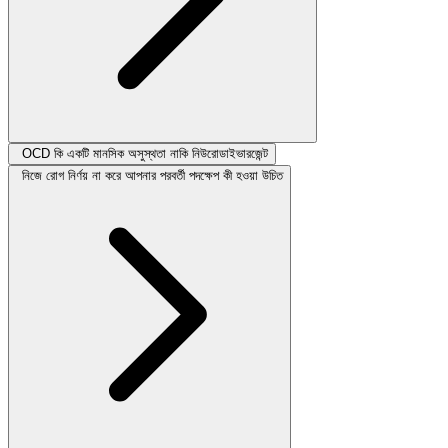
OCD কি একটি মানসিক অসুস্থতা নাকি নিউরোডাইভারজেন্ট
নিজে রোগ নির্ণয় না করে আপনার পরবর্তী পদক্ষেপ কী হওয়া উচিত