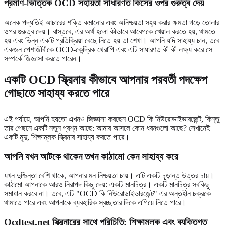
প্রমাণ-ভিত্তিক OCD সহায়তা সাধারণত কিসের ওপর গুরুত্ব দেয়
অনেক পদ্ধতিই আচারের শক্তি কমানোর এবং অনিশ্চয়তা সহ্য করার ক্ষমতা গড়ে তোলার
ওপর গুরুত্ব দেয়। বাস্তবে, এর অর্থ হলো কীভাবে আবেগকে খেয়াল করতে হয়, থামতে
হয় এবং ভিন্ন একটি প্রতিক্রিয়া বেছে নিতে হয় তা শেখা। আপনি যদি সাহায্য চান, তবে
একজন পেশাজীবীকে OCD-কেন্দ্রিক থেরাপি এবং এটি সাধারণত কী কী লক্ষ্য করে সে
সম্পর্কে জিজ্ঞাসা করতে পারেন।
একটি OCD স্ক্রিনার কীভাবে আপনার পরবর্তী পদক্ষেপ
গোছাতে সাহায্য করতে পারে
এই পর্যায়ে, আপনি হয়তো এখনও জিজ্ঞাসা করছেন OCD কি নিউরোডাইভারজেন্ট, কিন্তু
তার পেছনে একটি নতুন প্রশ্ন আছে: আমার আসলে কোন ধরনগুলো আছে? সেখানেই
একটি মৃদু, শিক্ষামূলক স্ক্রিনার সাহায্য করতে পারে।
আপনি যখন আটকে থাকেন তখন কাঠামো কেন সাহায্য করে
যখন দুশ্চিন্তা বেশি থাকে, আপনার মন নিশ্চয়তা চায়। এটি একটি চূড়ান্ত উত্তর চায়।
কাঠামো আপনাকে আরও নিরাপদ কিছু দেয়: একটি মানচিত্র। একটি মানচিত্র সবকিছু
সমাধান করবে না। তবে, এটি "OCD কি নিউরোডাইভারজেন্ট" এর অন্তহীন চক্রকে
থামাতে পারে এবং আপনাকে ব্যবহারিক স্বচ্ছতার দিকে এগিয়ে নিতে পারে।
Ocdtest.net স্ক্রিনারের সাথে পরিচিতি: শিক্ষামূলক এবং ব্যক্তিগত