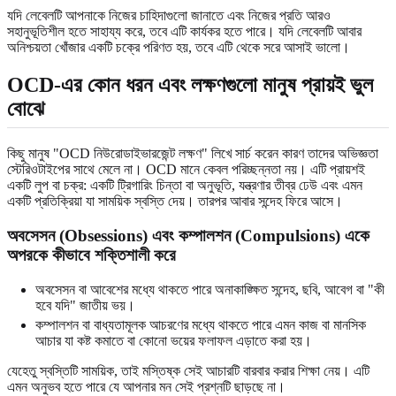
যদি লেবেলটি আপনাকে নিজের চাহিদাগুলো জানাতে এবং নিজের প্রতি আরও
সহানুভূতিশীল হতে সাহায্য করে, তবে এটি কার্যকর হতে পারে। যদি লেবেলটি আবার
অনিশ্চয়তা খোঁজার একটি চক্রে পরিণত হয়, তবে এটি থেকে সরে আসাই ভালো।
OCD-এর কোন ধরন এবং লক্ষণগুলো মানুষ প্রায়ই ভুল
বোঝে
কিছু মানুষ "OCD নিউরোডাইভারজেন্ট লক্ষণ" লিখে সার্চ করেন কারণ তাদের অভিজ্ঞতা
স্টেরিওটাইপের সাথে মেলে না। OCD মানে কেবল পরিচ্ছন্নতা নয়। এটি প্রায়শই
একটি লুপ বা চক্র: একটি ট্রিগারিং চিন্তা বা অনুভূতি, যন্ত্রণার তীব্র ঢেউ এবং এমন
একটি প্রতিক্রিয়া যা সাময়িক স্বস্তি দেয়। তারপর আবার সন্দেহ ফিরে আসে।
অবসেসন (Obsessions) এবং কম্পালশন (Compulsions) একে
অপরকে কীভাবে শক্তিশালী করে
অবসেসন বা আবেশের মধ্যে থাকতে পারে অনাকাঙ্ক্ষিত সন্দেহ, ছবি, আবেগ বা "কী
হবে যদি" জাতীয় ভয়।
কম্পালশন বা বাধ্যতামূলক আচরণের মধ্যে থাকতে পারে এমন কাজ বা মানসিক
আচার যা কষ্ট কমাতে বা কোনো ভয়ের ফলাফল এড়াতে করা হয়।
যেহেতু স্বস্তিটি সাময়িক, তাই মস্তিষ্ক সেই আচারটি বারবার করার শিক্ষা নেয়। এটি
এমন অনুভব হতে পারে যে আপনার মন সেই প্রশ্নটি ছাড়ছে না।