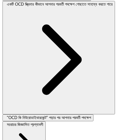
একটি OCD স্ক্রিনার কীভাবে আপনার পরবর্তী পদক্ষেপ গোছাতে সাহায্য করতে পারে
"OCD কি নিউরোডাইভারজেন্ট" পড়ার পর আপনার পরবর্তী পদক্ষেপ
সচরাচর জিজ্ঞাসিত প্রশ্নাবলী