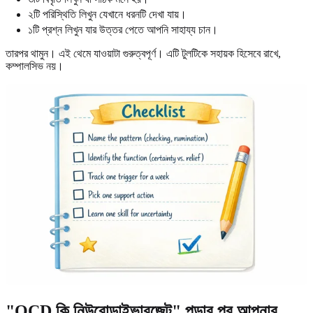
২টি পরিস্থিতি লিখুন যেখানে ধরনটি দেখা যায়।
১টি প্রশ্ন লিখুন যার উত্তর পেতে আপনি সাহায্য চান।
তারপর থামুন। এই থেমে যাওয়াটা গুরুত্বপূর্ণ। এটি টুলটিকে সহায়ক হিসেবে রাখে,
কম্পালসিভ নয়।
"OCD কি নিউরোডাইভারজেন্ট" পড়ার পর আপনার