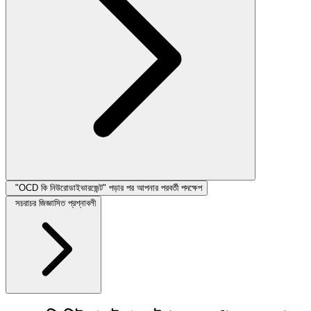
"OCD কি নিউরোডাইভারজেন্ট" পড়ার পর আপনার পরবর্তী পদক্ষেপ
সচরাচর জিজ্ঞাসিত প্রশ্নাবলী