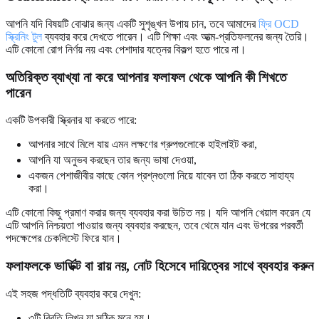
আপনি যদি বিষয়টি বোঝার জন্য একটি সুশৃঙ্খল উপায় চান, তবে আমাদের
ফ্রি OCD
স্ক্রিনিং টুল
ব্যবহার করে দেখতে পারেন। এটি শিক্ষা এবং আত্ম-প্রতিফলনের জন্য তৈরি।
এটি কোনো রোগ নির্ণয় নয় এবং পেশাদার যত্নের বিকল্প হতে পারে না।
অতিরিক্ত ব্যাখ্যা না করে আপনার ফলাফল থেকে আপনি কী শিখতে
পারেন
একটি উপকারী স্ক্রিনার যা করতে পারে:
আপনার সাথে মিলে যায় এমন লক্ষণের গ্রুপগুলোকে হাইলাইট করা,
আপনি যা অনুভব করছেন তার জন্য ভাষা দেওয়া,
একজন পেশাজীবীর কাছে কোন প্রশ্নগুলো নিয়ে যাবেন তা ঠিক করতে সাহায্য
করা।
এটি কোনো কিছু প্রমাণ করার জন্য ব্যবহার করা উচিত নয়। যদি আপনি খেয়াল করেন যে
এটি আপনি নিশ্চয়তা পাওয়ার জন্য ব্যবহার করছেন, তবে থেমে যান এবং উপরের পরবর্তী
পদক্ষেপের চেকলিস্টে ফিরে যান।
ফলাফলকে ভার্ডিক্ট বা রায় নয়, নোট হিসেবে দায়িত্বের সাথে ব্যবহার করুন
এই সহজ পদ্ধতিটি ব্যবহার করে দেখুন:
৩টি বিবৃতি লিখুন যা সঠিক মনে হয়।