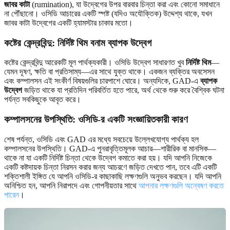
জাবর কাটা
(rumination), যা উদ্বেগের উপর বারবার চিন্তা করা এবং কোনো সমাধানে
না পৌঁছানো। ওসিডি আচারের একটি স্পষ্ট (যদিও অযৌক্তিক) উদ্দেশ্য থাকে, যখন
জাবর কাটা উদ্বেগের একটি হ্যামস্টার চাকার মতো।
কষ্টের কেন্দ্রবিন্দু: নির্দিষ্ট থিম বনাম ব্যাপক উদ্বেগ
কষ্টের কেন্দ্রবিন্দু আরেকটি মূল পার্থক্যকারী। ওসিডি উদ্বেগ সাধারণত খুব
নির্দিষ্ট থিম
—
যেমন দূষণ, ক্ষতি বা প্রতিসাম্য—এর সাথে যুক্ত থাকে। একজন ব্যক্তির অবসেসন
এবং কম্পালসন এই সংকীর্ণ বিষয়গুলির চারপাশে ঘোরে। অন্যদিকে, GAD-এ
ব্যাপক
উদ্বেগ
জড়িত থাকে যা প্রতিদিন পরিবর্তিত হতে পারে, অর্থ থেকে শুরু করে বৈশ্বিক ঘটনা
পর্যন্ত সবকিছুকে আবৃত করে।
কম্পালসনের উপস্থিতি: ওসিডি-র একটি সংজ্ঞায়িতকারী কারণ
শেষ পর্যন্ত, ওসিডি এবং GAD এর মধ্যে সবচেয়ে উল্লেখযোগ্য পার্থক্য হল
কম্পালসনের উপস্থিতি। GAD-এ পুনরাবৃত্তিমূলক আচার—শারীরিক বা মানসিক—
থাকে না যা একটি নির্দিষ্ট চিন্তা থেকে উদ্বেগ কমাতে করা হয়। যদি আপনি নিজেকে
একটি কষ্টদায়ক চিন্তা নিরসন করার জন্য আচরণে জড়িত দেখতে পান, তবে এটি একটি
শক্তিশালী ইঙ্গিত যে আপনি ওসিডি-র কাছাকাছি লক্ষণগুলি অনুভব করছেন। যদি আপনি
অনিশ্চিত হন, আপনি নিরাপদে এবং গোপনীয়তার সাথে
আপনার লক্ষণগুলি অন্বেষণ করতে
পারেন
।