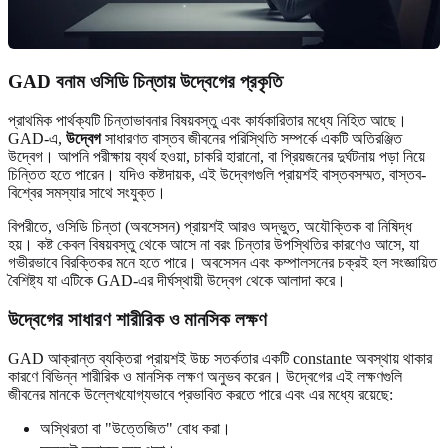
GAD বনাম ওসিডি চিন্তায় উদ্বেগের প্রকৃতি
প্রাথমিক পার্থক্যটি চিন্তাভাবনার বিষয়বস্তু এবং কার্যকারিতার মধ্যে নিহিত আছে।
GAD-এ,
উদ্বেগ
সাধারণত বাস্তব জীবনের পরিস্থিতি সম্পর্কে একটি অতিরঞ্জিত
উদ্বেগ। আপনি পরীক্ষায় ব্যর্থ হওয়া, চাকরি হারানো, বা প্রিয়জনের দুর্ঘটনায় পড়া নিয়ে
চিন্তিত হতে পারেন। যদিও কষ্টদায়ক, এই উদ্বেগগুলি প্রায়শই বাস্তবসম্মত, বাস্তব-
বিশ্বের সমস্যার সাথে সংযুক্ত।
বিপরীতে, ওসিডি চিন্তা (অবসেসন) প্রায়শই আরও অদ্ভুত, অযৌক্তিক বা নিষিদ্ধ
হয়। কষ্ট কেবল বিষয়বস্তু থেকে আসে না বরং চিন্তার উপস্থিতির কারণেও আসে, যা
গভীরভাবে বিরক্তিকর মনে হতে পারে। অবসেসন এবং কম্পালসনের চক্রই হল সংজ্ঞায়িত
বৈশিষ্ট্য যা এটিকে GAD-এর দীর্ঘস্থায়ী উদ্বেগ থেকে আলাদা করে।
উদ্বেগের সাধারণ শারীরিক ও মানসিক লক্ষণ
GAD আক্রান্ত ব্যক্তিরা প্রায়শই উচ্চ সতর্কতার একটি constante অবস্থায় থাকার
কারণে বিভিন্ন শারীরিক ও মানসিক লক্ষণ অনুভব করেন। উদ্বেগের এই লক্ষণগুলি
জীবনের মানকে উল্লেখযোগ্যভাবে প্রভাবিত করতে পারে এবং এর মধ্যে রয়েছে:
অস্থিরতা বা "উত্তেজিত" বোধ করা।