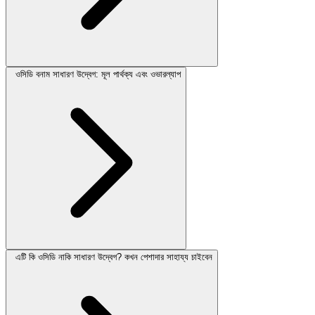
ওসিডি বনাম সাধারণ উদ্বেগ: মূল পার্থক্য এবং ওভারল্যাপ
এটি কি ওসিডি নাকি সাধারণ উদ্বেগ? কখন পেশাদার সাহায্য চাইবেন