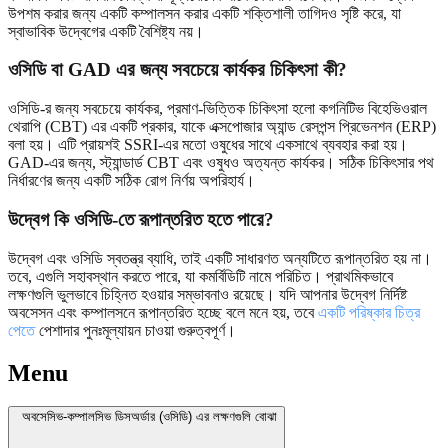
উপশম করার জন্য একটি কম্পালসন করার একটি শক্তিশালী তাগিদও সৃষ্টি করে, যা
স্বাভাবিক উদ্বেগের একটি বৈশিষ্ট্য নয়।
ওসিডি বা GAD এর জন্য সবচেয়ে কার্যকর চিকিৎসা কী?
ওসিডি-র জন্য সবচেয়ে কার্যকর, প্রমাণ-ভিত্তিক চিকিৎসা হলো কগনিটিভ বিহেভিওরাল
থেরাপি (CBT) এর একটি প্রকার, যাকে এক্সপোজার অ্যান্ড রেসপন্স প্রিভেনশন (ERP)
বলা হয়। এটি প্রায়শই SSRI-এর মতো ওষুধের সাথে একসাথে ব্যবহার করা হয়।
GAD-এর জন্য, স্ট্যান্ডার্ড CBT এবং ওষুধও অত্যন্ত কার্যকর। সঠিক চিকিৎসার পথ
নির্ধারণের জন্য একটি সঠিক রোগ নির্ণয় অপরিহার্য।
উদ্বেগ কি ওসিডি-তে রূপান্তরিত হতে পারে?
উদ্বেগ এবং ওসিডি স্বতন্ত্র ব্যাধি, তাই একটি সাধারণত অন্যটিতে রূপান্তরিত হয় না।
তবে, এগুলি সহাবস্থান করতে পারে, যা কমর্বিডিটি নামে পরিচিত। প্রাথমিকভাবে
লক্ষণগুলি ভুলভাবে চিহ্নিত হওয়ার সম্ভাবনাও রয়েছে। যদি আপনার উদ্বেগ নির্দিষ্ট
অবসেসন এবং কম্পালসনে রূপান্তরিত হচ্ছে বলে মনে হয়, তবে
একটি পরিষ্কার চিত্র
পেতে
পেশাদার পুনঃমূল্যায়ন চাওয়া গুরুত্বপূর্ণ।
Menu
অবসেসিভ-কম্পালসিভ ডিসঅর্ডার (ওসিডি) এর লক্ষণগুলি বোঝা