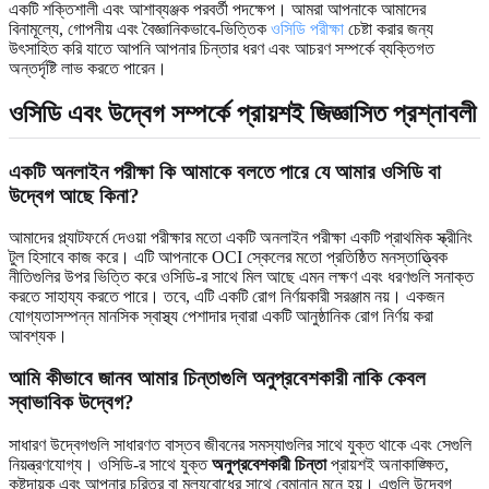
একটি শক্তিশালী এবং আশাব্যঞ্জক পরবর্তী পদক্ষেপ। আমরা আপনাকে আমাদের
বিনামূল্যে, গোপনীয় এবং বৈজ্ঞানিকভাবে-ভিত্তিক
ওসিডি পরীক্ষা
চেষ্টা করার জন্য
উৎসাহিত করি যাতে আপনি আপনার চিন্তার ধরণ এবং আচরণ সম্পর্কে ব্যক্তিগত
অন্তর্দৃষ্টি লাভ করতে পারেন।
ওসিডি এবং উদ্বেগ সম্পর্কে প্রায়শই জিজ্ঞাসিত প্রশ্নাবলী
একটি অনলাইন পরীক্ষা কি আমাকে বলতে পারে যে আমার ওসিডি বা
উদ্বেগ আছে কিনা?
আমাদের প্ল্যাটফর্মে দেওয়া পরীক্ষার মতো একটি অনলাইন পরীক্ষা একটি প্রাথমিক স্ক্রীনিং
টুল হিসাবে কাজ করে। এটি আপনাকে OCI স্কেলের মতো প্রতিষ্ঠিত মনস্তাত্ত্বিক
নীতিগুলির উপর ভিত্তি করে ওসিডি-র সাথে মিল আছে এমন লক্ষণ এবং ধরণগুলি সনাক্ত
করতে সাহায্য করতে পারে। তবে, এটি একটি রোগ নির্ণয়কারী সরঞ্জাম নয়। একজন
যোগ্যতাসম্পন্ন মানসিক স্বাস্থ্য পেশাদার দ্বারা একটি আনুষ্ঠানিক রোগ নির্ণয় করা
আবশ্যক।
আমি কীভাবে জানব আমার চিন্তাগুলি অনুপ্রবেশকারী নাকি কেবল
স্বাভাবিক উদ্বেগ?
সাধারণ উদ্বেগগুলি সাধারণত বাস্তব জীবনের সমস্যাগুলির সাথে যুক্ত থাকে এবং সেগুলি
নিয়ন্ত্রণযোগ্য। ওসিডি-র সাথে যুক্ত
অনুপ্রবেশকারী চিন্তা
প্রায়শই অনাকাঙ্ক্ষিত,
কষ্টদায়ক এবং আপনার চরিত্র বা মূল্যবোধের সাথে বেমানান মনে হয়। এগুলি উদ্বেগ