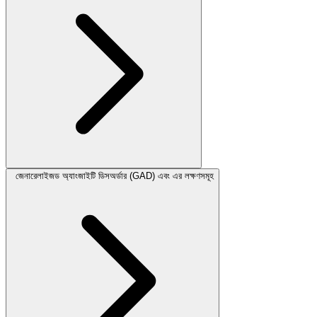
জেনারেলাইজড অ্যাংজাইটি ডিসঅর্ডার (GAD) এবং এর লক্ষণসমূহ