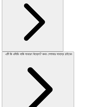
এটি কি ওসিডি নাকি সাধারণ উদ্বেগ? কখন পেশাদার সাহায্য চাইবেন