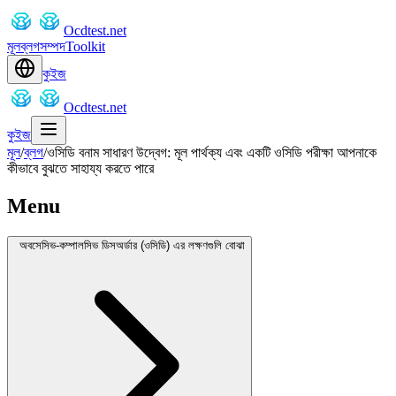
Ocdtest.net
মূল
ব্লগ
সম্পদ
Toolkit
কুইজ
Ocdtest.net
কুইজ
মূল
/
ব্লগ
/
ওসিডি বনাম সাধারণ উদ্বেগ: মূল পার্থক্য এবং একটি ওসিডি পরীক্ষা আপনাকে
কীভাবে বুঝতে সাহায্য করতে পারে
Menu
অবসেসিভ-কম্পালসিভ ডিসঅর্ডার (ওসিডি) এর লক্ষণগুলি বোঝা