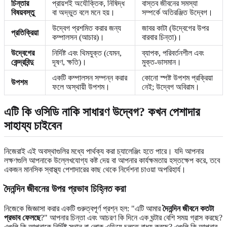
চিন্তার
প্রায়শই অযৌক্তিক, নিষিদ্ধ
বাস্তব জীবনের সমস্যা
বিষয়বস্তু
বা অদ্ভুত বলে মনে হয়।
সম্পর্কে অতিরঞ্জিত উদ্বেগ।
উদ্বেগ প্রশমিত করার জন্য
জাবর কাটা (উদ্বেগের উপর
প্রতিক্রিয়া
কম্পালসন (আচার)।
বারবার চিন্তা)।
উদ্বেগের
নির্দিষ্ট এবং থিমযুক্ত (যেমন,
ব্যাপক, পরিবর্তনশীল এবং
কেন্দ্রবিন্দু
দূষণ, ক্ষতি)।
মুক্ত-ভাসমান।
একটি কম্পালসন সম্পন্ন করার
কোনো স্পষ্ট উপশম প্রক্রিয়া
উপশম
ফলে অস্থায়ী উপশম।
নেই; উদ্বেগ অবিরাম।
এটি কি ওসিডি নাকি সাধারণ উদ্বেগ? কখন পেশাদার
সাহায্য চাইবেন
নিজেরাই এই অবস্থাগুলির মধ্যে পার্থক্য করা চ্যালেঞ্জিং হতে পারে। যদি আপনার
লক্ষণগুলি আপনাকে উল্লেখযোগ্য কষ্ট দেয় বা আপনার কার্যক্ষমতায় হস্তক্ষেপ করে, তবে
একজন মানসিক স্বাস্থ্য পেশাদারের কাছ থেকে নির্দেশনা চাওয়া অপরিহার্য।
দৈনন্দিন জীবনের উপর প্রভাব চিহ্নিত করা
নিজেকে জিজ্ঞাসা করার একটি গুরুত্বপূর্ণ প্রশ্ন হল: "এটি আমার
দৈনন্দিন জীবনে কতটা
প্রভাব ফেলছে
?" আপনার চিন্তা এবং আচরণ কি দিনে এক ঘন্টার বেশি সময় গ্রাস করছে?
এগুলি কি আপনাকে নির্দিষ্ট স্থান বা লোক এড়িয়ে চলতে বাধ্য করছে? এগুলি কি আপনার