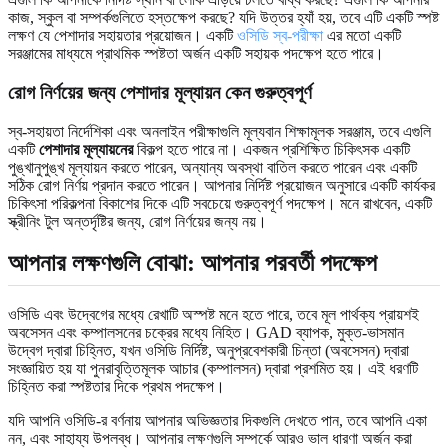
কাজ, স্কুল বা সম্পর্কগুলিতে হস্তক্ষেপ করছে? যদি উত্তর হ্যাঁ হয়, তবে এটি একটি স্পষ্ট
লক্ষণ যে পেশাদার সহায়তার প্রয়োজন। একটি
ওসিডি স্ব-পরীক্ষা
এর মতো একটি
সরঞ্জামের মাধ্যমে প্রাথমিক স্পষ্টতা অর্জন একটি সহায়ক পদক্ষেপ হতে পারে।
রোগ নির্ণয়ের জন্য পেশাদার মূল্যায়ন কেন গুরুত্বপূর্ণ
স্ব-সহায়তা নির্দেশিকা এবং অনলাইন পরীক্ষাগুলি মূল্যবান শিক্ষামূলক সরঞ্জাম, তবে এগুলি
একটি
পেশাদার মূল্যায়নের
বিকল্প হতে পারে না। একজন প্রশিক্ষিত চিকিৎসক একটি
পুঙ্খানুপুঙ্খ মূল্যায়ন করতে পারেন, অন্যান্য অবস্থা বাতিল করতে পারেন এবং একটি
সঠিক রোগ নির্ণয় প্রদান করতে পারেন। আপনার নির্দিষ্ট প্রয়োজন অনুসারে একটি কার্যকর
চিকিৎসা পরিকল্পনা বিকাশের দিকে এটি সবচেয়ে গুরুত্বপূর্ণ পদক্ষেপ। মনে রাখবেন, একটি
স্ক্রীনিং টুল অন্তর্দৃষ্টির জন্য, রোগ নির্ণয়ের জন্য নয়।
আপনার লক্ষণগুলি বোঝা: আপনার পরবর্তী পদক্ষেপ
ওসিডি এবং উদ্বেগের মধ্যে রেখাটি অস্পষ্ট মনে হতে পারে, তবে মূল পার্থক্য প্রায়শই
অবসেসন এবং কম্পালসনের চক্রের মধ্যে নিহিত। GAD ব্যাপক, মুক্ত-ভাসমান
উদ্বেগ দ্বারা চিহ্নিত, যখন ওসিডি নির্দিষ্ট, অনুপ্রবেশকারী চিন্তা (অবসেসন) দ্বারা
সংজ্ঞায়িত হয় যা পুনরাবৃত্তিমূলক আচার (কম্পালসন) দ্বারা প্রশমিত হয়। এই ধরণটি
চিহ্নিত করা স্পষ্টতার দিকে প্রথম পদক্ষেপ।
যদি আপনি ওসিডি-র বর্ণনায় আপনার অভিজ্ঞতার দিকগুলি দেখতে পান, তবে আপনি একা
নন, এবং সাহায্য উপলব্ধ। আপনার লক্ষণগুলি সম্পর্কে আরও ভাল ধারণা অর্জন করা