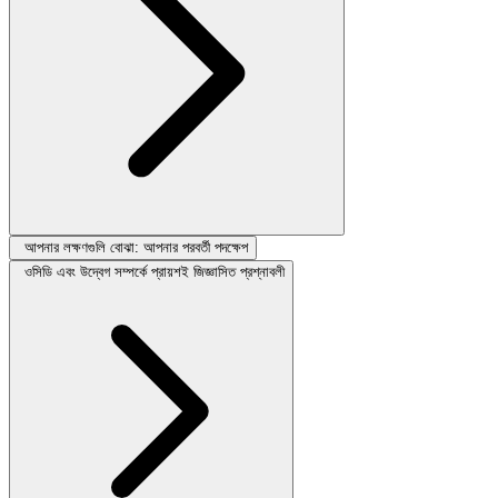
আপনার লক্ষণগুলি বোঝা: আপনার পরবর্তী পদক্ষেপ
ওসিডি এবং উদ্বেগ সম্পর্কে প্রায়শই জিজ্ঞাসিত প্রশ্নাবলী