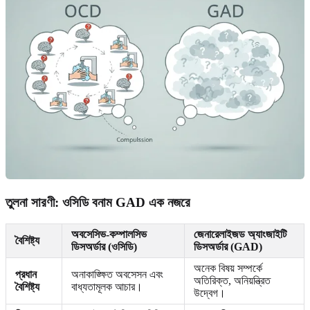
তুলনা সারণী: ওসিডি বনাম GAD এক নজরে
অবসেসিভ-কম্পালসিভ
জেনারেলাইজড অ্যাংজাইটি
বৈশিষ্ট্য
ডিসঅর্ডার (ওসিডি)
ডিসঅর্ডার (GAD)
অনেক বিষয় সম্পর্কে
প্রধান
অনাকাঙ্ক্ষিত অবসেসন এবং
অতিরিক্ত, অনিয়ন্ত্রিত
বৈশিষ্ট্য
বাধ্যতামূলক আচার।
উদ্বেগ।