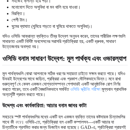
সহজেই ক্লান্ত হয়ে পড়া।
মনোযোগ দিতে অসুবিধা বা মন খালি হয়ে যাওয়া।
বিরক্তি।
পেশী টান।
ঘুমের ব্যাঘাত (ঘুমিয়ে পড়তে বা ঘুমিয়ে থাকতে অসুবিধা)।
যদিও ওসিডি আক্রান্ত ব্যক্তিও তীব্র উদ্বেগ অনুভব করেন, তাদের শারীরিক লক্ষণগুলি
সাধারণত একটি নির্দিষ্ট অবসেসনের সরাসরি প্রতিক্রিয়া হয়, একটি ধ্রুবক, সাধারণ
উত্তেজনার অবস্থা নয়।
ওসিডি বনাম সাধারণ উদ্বেগ: মূল পার্থক্য এবং ওভারল্যাপ
মূল পার্থক্যগুলি বোঝা আপনাকে সঠিক ধরণের সহায়তা চাইতে সক্ষম করতে পারে। যদিও
উভয়ই উদ্বেগের সাথে জড়িত, প্রক্রিয়া এবং প্রকাশ মৌলিকভাবে ভিন্ন। মনে রাখা
গুরুত্বপূর্ণ যে কেবল একজন যোগ্যতাসম্পন্ন পেশাদারই একটি আনুষ্ঠানিক রোগ নির্ণয়
করতে পারেন, তবে একটি বৈজ্ঞানিকভাবে সমর্থিত
ওসিডি স্ক্রীনিং পরীক্ষা
মূল্যবান প্রাথমিক
অন্তর্দৃষ্টি প্রদান করতে পারে।
উদ্দেশ্য এবং কার্যকারিতা: আচার বনাম জাবর কাটা
সবচেয়ে স্পষ্ট পার্থক্যগুলির মধ্যে একটি হল একজন ব্যক্তি তাদের কষ্টদায়ক চিন্তাগুলির
সাথে কী
করে
। ওসিডি-তে, প্রতিক্রিয়া হল একটি কম্পালসন—একটি আচার যা
চিন্তাটিকে প্রশমিত করার জন্য ডিজাইন করা হয়েছে। GAD-এ, প্রতিক্রিয়া প্রায়শই