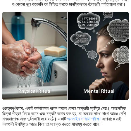
বা কোনো ভুল করেননি তা নিশ্চিত করতে মানসিকভাবে ঘটনাগুলি পর্যালোচনা করা।
গুরুত্বপূর্ণভাবে, একটি কম্পালসন পালন করলে কেবল অস্থায়ী স্বস্তি দেয়। অবসেসিভ
চিন্তা শীঘ্রই ফিরে আসে এবং চক্রটি আবার শুরু হয়, যা সময়ের সাথে সাথে আরও বেশি
সময়সাপেক্ষ এবং দুর্বলকারী হয়ে ওঠে। একটি
অনলাইন ওসিডি পরীক্ষা
আপনাকে এই
ধরণগুলি উপস্থিত আছে কিনা তা সনাক্ত করতে সাহায্য করতে পারে।