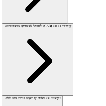
জেনারেলাইজড অ্যাংজাইটি ডিসঅর্ডার (GAD) এবং এর লক্ষণসমূহ
ওসিডি বনাম সাধারণ উদ্বেগ: মূল পার্থক্য এবং ওভারল্যাপ