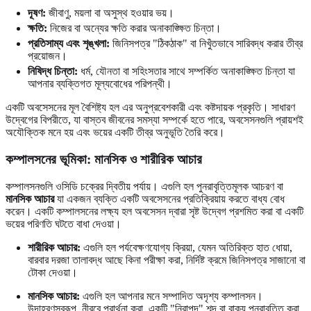
দূষণ:
জীবাণু, ময়লা বা অসুস্থ হওয়ার ভয়।
ক্ষতি:
নিজের বা অন্যের ক্ষতি করার অনাকাঙ্ক্ষিত চিন্তা।
প্রতিসাম্য এবং শৃঙ্খলা:
জিনিসপত্র "ঠিকঠাক" বা নিখুঁতভাবে সারিবদ্ধ করার তীব্র
প্রয়োজন।
নিষিদ্ধ চিন্তা:
ধর্ম, যৌনতা বা সহিংসতার সাথে সম্পর্কিত অনাকাঙ্ক্ষিত চিন্তা যা
আপনার ব্যক্তিগত মূল্যবোধের পরিপন্থী।
একটি অবসেসনের মূল বৈশিষ্ট্য হল এর অনুপ্রবেশকারী এবং কষ্টদায়ক প্রকৃতি। সাধারণ
উদ্বেগের বিপরীতে, যা বাস্তব জীবনের সমস্যা সম্পর্কে হতে পারে, অবসেসনগুলি প্রায়শই
অযৌক্তিক মনে হয় এবং ভয়ের একটি তীব্র অনুভূতি তৈরি করে।
কম্পালসনের ভূমিকা: মানসিক ও শারীরিক আচার
কম্পালসনগুলি ওসিডি চক্রের দ্বিতীয় পর্যায়। এগুলি হল পুনরাবৃত্তিমূলক আচরণ বা
মানসিক আচার
যা একজন ব্যক্তি একটি অবসেসনের প্রতিক্রিয়ায় করতে বাধ্য বোধ
করেন। একটি কম্পালসনের লক্ষ্য হল অবসেসন দ্বারা সৃষ্ট উদ্বেগ প্রশমিত করা বা একটি
ভয়ের পরিণতি ঘটতে বাধা দেওয়া।
শারীরিক আচার:
এগুলি হল পর্যবেক্ষণযোগ্য ক্রিয়া, যেমন অতিরিক্ত হাত ধোয়া,
বারবার দরজা তালাবদ্ধ আছে কিনা পরীক্ষা করা, নির্দিষ্ট ক্রমে জিনিসপত্র সাজানো বা
টোকা দেওয়া।
মানসিক আচার:
এগুলি হল আপনার মনে সম্পাদিত অদৃশ্য কম্পালসন।
উদাহরণস্বরূপ, নীরবে প্রার্থনা করা, একটি "নিরাপদ" শব্দ বা বাক্য পুনরাবৃত্তি করা,