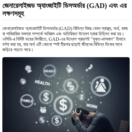
জেনারেলাইজড অ্যাংজাইটি ডিসঅর্ডার (GAD) এবং এর
লক্ষণসমূহ
জেনারেলাইজড অ্যাংজাইটি ডিসঅর্ডার (GAD) বিভিন্ন বিষয় যেমন স্বাস্থ্য, অর্থ, কাজ
বা পারিবারিক সমস্যা সম্পর্কে অবিরাম এবং অতিরিক্ত উদ্বেগ দ্বারা চিহ্নিত করা হয়।
ওসিডি-র নির্দিষ্ট ভয়ের বিপরীতে, GAD-এর উদ্বেগ প্রায়শই "মুক্ত-ভাসমান" হিসাবে
বর্ণনা করা হয়, যার অর্থ এটি কোনো স্পষ্ট ট্রিগার ছাড়াই জীবনের বিভিন্ন দিকের সাথে
জড়িয়ে পড়তে পারে।