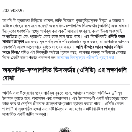
2025/08/26
আপনি কি ক্রমাগত চিন্তিত থাকেন, নাকি নিজেকে পুনরাবৃত্তিমূলক চিন্তা ও আচরণে
আটকে গেছেন বলে মনে করেন? অবসেসিভ-কম্পালসিভ ডিসঅর্ডার (ওসিডি) এবং সাধারণ
উদ্বেগের ধরণগুলির মধ্যে পার্থক্য করা একটি সাধারণ সংগ্রাম, কারণ উভয় অবস্থাই
অপ্রতিরোধ্য এবং প্রায়শই একই রকম মনে হতে পারে। এই নির্দেশিকাটি
ওসিডি বনাম
সাধারণ উদ্বেগ
এর মধ্যে মূল পার্থক্যগুলি পরিষ্কারভাবে তুলে ধরবে, যা আপনাকে আপনার
লক্ষণগুলি আরও ভালোভাবে বুঝতে সাহায্য করবে।
আমি কীভাবে জানব আমার ওসিডি
আছে কিনা?
যদিও এই নিবন্ধটি স্পষ্টতা প্রদান করে, আপনার অনন্য অভিজ্ঞতা বোঝার
দিকে একটি দারুণ প্রথম পদক্ষেপ হল
আমাদের বিনামূল্যের পরীক্ষাটি গ্রহণ করা
।
অবসেসিভ-কম্পালসিভ ডিসঅর্ডার (ওসিডি) এর লক্ষণগুলি
বোঝা
ওসিডি এবং উদ্বেগের মধ্যে পার্থক্য বুঝতে হলে, আমাদের প্রথমে ওসিডি-র দুটি মূল
উপাদান বুঝতে হবে: অবসেসন এবং কম্পালসন। এই উপাদানগুলি একটি দুষ্টচক্রের মতো
কাজ করে যা দৈনন্দিন জীবনকে উল্লেখযোগ্যভাবে ব্যাহত করতে পারে। ওসিডি কেবল
পরিপাটি বা সুসংগঠিত হওয়া নয়; এটি চিন্তা ও আচরণের একটি নির্দিষ্ট ধরণ দ্বারা
সংজ্ঞায়িত একটি জটিল অবস্থা।