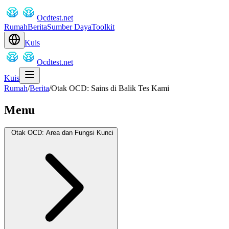
Ocdtest.net
Rumah
Berita
Sumber Daya
Toolkit
Kuis
Ocdtest.net
Kuis
Rumah
/
Berita
/
Otak OCD: Sains di Balik Tes Kami
Menu
Otak OCD: Area dan Fungsi Kunci