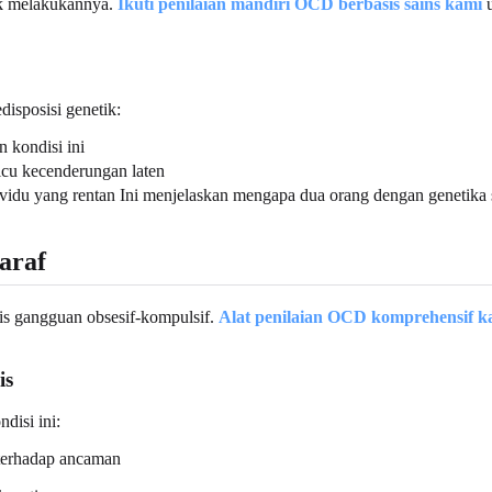
ik melakukannya.
Ikuti penilaian mandiri OCD berbasis sains kami
u
isposisi genetik:
 kondisi ini
icu kecenderungan laten
ndividu yang rentan Ini menjelaskan mengapa dua orang dengan geneti
araf
ogis gangguan obsesif-kompulsif.
Alat penilaian OCD komprehensif k
is
disi ini:
 terhadap ancaman