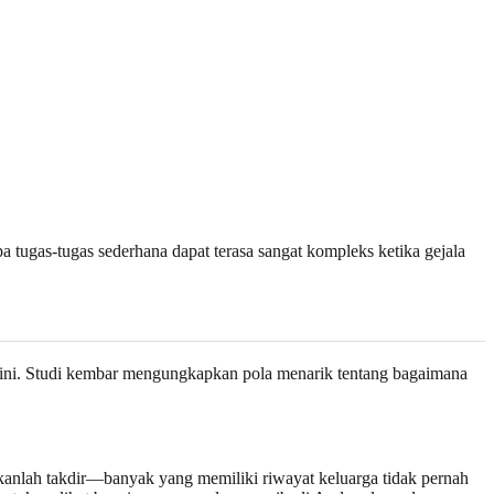
 tugas-tugas sederhana dapat terasa sangat kompleks ketika gejala
 ini. Studi kembar mengungkapkan pola menarik tentang bagaimana
kanlah takdir—banyak yang memiliki riwayat keluarga tidak pernah