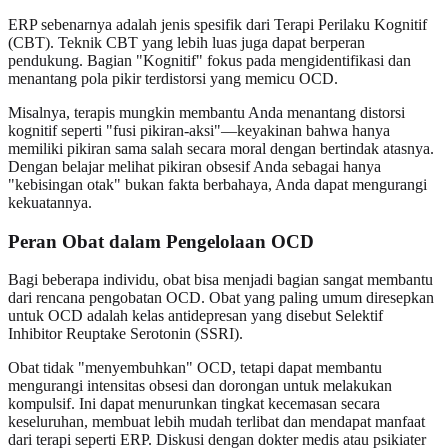
ERP sebenarnya adalah jenis spesifik dari Terapi Perilaku Kognitif
(CBT). Teknik CBT yang lebih luas juga dapat berperan
pendukung. Bagian "Kognitif" fokus pada mengidentifikasi dan
menantang pola pikir terdistorsi yang memicu OCD.
Misalnya, terapis mungkin membantu Anda menantang distorsi
kognitif seperti "fusi pikiran-aksi"—keyakinan bahwa hanya
memiliki pikiran sama salah secara moral dengan bertindak atasnya.
Dengan belajar melihat pikiran obsesif Anda sebagai hanya
"kebisingan otak" bukan fakta berbahaya, Anda dapat mengurangi
kekuatannya.
Peran Obat dalam Pengelolaan OCD
Bagi beberapa individu, obat bisa menjadi bagian sangat membantu
dari rencana pengobatan OCD. Obat yang paling umum diresepkan
untuk OCD adalah kelas antidepresan yang disebut Selektif
Inhibitor Reuptake Serotonin (SSRI).
Obat tidak "menyembuhkan" OCD, tetapi dapat membantu
mengurangi intensitas obsesi dan dorongan untuk melakukan
kompulsif. Ini dapat menurunkan tingkat kecemasan secara
keseluruhan, membuat lebih mudah terlibat dan mendapat manfaat
dari terapi seperti ERP. Diskusi dengan dokter medis atau psikiater