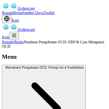
Ocdtest.net
Rumah
Berita
Sumber Daya
Toolkit
Kuis
Ocdtest.net
Kuis
Rumah
/
Berita
/
Panduan Pengobatan OCD: ERP & Cara Mengatasi
OCD
Menu
Memahami Pengobatan OCD: Prinsip Inti & Keefektifan