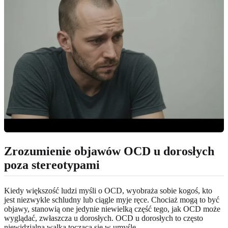
Zrozumienie objawów OCD u dorosłych
poza stereotypami
Kiedy większość ludzi myśli o OCD, wyobraża sobie kogoś, kto
jest niezwykle schludny lub ciągle myje ręce. Chociaż mogą to być
objawy, stanowią one jedynie niewielką część tego, jak OCD może
wyglądać, zwłaszcza u dorosłych. OCD u dorosłych to często
niewidzialna walka tocząca się w umyśle.