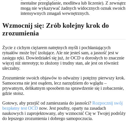
mentalne przeglądanie, modlitwa lub liczenie). Z zewnątrz
mogą nie wykazywać żadnych widocznych oznak swoich
intensywnych zmagań wewnętrznych.
Wzmocnij się: Zrób kolejny krok do
zrozumienia
Życie z cichym ciężarem natrętnych myśli i pochłaniających
rytuałów może być izolujące. Ale nie jesteś sam, a jasność jest w
zasięgu ręki. Dowiedziałeś się już, że OCD u dorosłych to znacznie
więcej niż stereotyp; to złożony i trudny stan, ale jest on również
uleczalny.
Zrozumienie swoich objawów to odważny i potężny pierwszy krok.
Samoocena nie jest osądem, lecz narzędziem do wglądu –
prywatnym, delikatnym sposobem na sprawdzenie się i zobaczenie,
gdzie stoisz.
Gotowy, aby przejść od zamieszania do jasności?
Rozpocznij swój
bezpłatny test OCD
now. Jest poufny, oparty na zasadach
naukowych i zaprojektowany, aby wzmocnić Cię w Twojej podróży
do lepszego zrozumienia i dobrego samopoczucia.