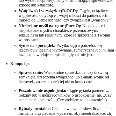
lub wysłać nieprofesjonalny e-mail, mogące spowodować
szkodę lub katastrofę.
Wątpliwości w związku (R-OCD):
Ciągłe, uciążliwe
wątpliwości dotyczące Twojej miłości do partnera, ich
miłości do Ciebie lub tego, czy związek jest „właściwy”.
Niechciane myśli natrętne (Pure O):
Niepokojące i
niepożądane myśli o charakterze przemocowym,
seksualnym lub religijnym, które są sprzeczne z Twoimi
wartościami.
Symetria i porządek:
Przytłaczająca potrzeba, aby
rzeczy były idealnie wyrównane, symetryczne lub „w sam
raz”, co powoduje cierpienie, gdy tak nie jest.
Kompulsje:
Sprawdzanie:
Wielokrotne sprawdzanie, czy drzwi są
zamknięte, urządzenia wyłączone lub e-maile wolne od
literówek, znacznie częściej niż to konieczne.
Poszukiwanie uspokojenia:
Ciągłe pytania partnerów,
rodziny lub współpracowników o uspokojenie (np. „Czy
nadal mnie kochasz?” „Czy zrobiłem to poprawnie?”).
Rytuały mentalne:
Ciche powtarzanie słów, liczenie lub
mentalne przeglądanie wydarzeń, aby zneutralizować złą