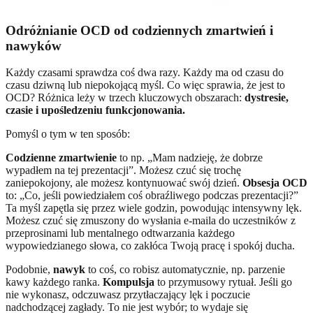
Odróżnianie OCD od codziennych zmartwień i
nawyków
Każdy czasami sprawdza coś dwa razy. Każdy ma od czasu do
czasu dziwną lub niepokojącą myśl. Co więc sprawia, że jest to
OCD? Różnica leży w trzech kluczowych obszarach:
dystresie,
czasie i upośledzeniu funkcjonowania.
Pomyśl o tym w ten sposób:
Codzienne zmartwienie
to np. „Mam nadzieję, że dobrze
wypadłem na tej prezentacji”. Możesz czuć się trochę
zaniepokojony, ale możesz kontynuować swój dzień.
Obsesja OCD
to: „Co, jeśli powiedziałem coś obraźliwego podczas prezentacji?”
Ta myśl zapętla się przez wiele godzin, powodując intensywny lęk.
Możesz czuć się zmuszony do wysłania e-maila do uczestników z
przeprosinami lub mentalnego odtwarzania każdego
wypowiedzianego słowa, co zakłóca Twoją pracę i spokój ducha.
Podobnie,
nawyk
to coś, co robisz automatycznie, np. parzenie
kawy każdego ranka.
Kompulsja
to przymusowy rytuał. Jeśli go
nie wykonasz, odczuwasz przytłaczający lęk i poczucie
nadchodzącej zagłady. To nie jest wybór; to wydaje się