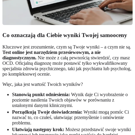
Co oznaczają dla Ciebie wyniki Twojej samooceny
Kluczowe jest zrozumienie, czym są Twoje wyniki – a czym nie są.
Test online jest narzędziem przesiewowym, a nie
diagnostycznym.
Nie może z całą pewnością stwierdzić, czy masz
OCD. Oficjalną diagnozę może postawić tylko wykwalifikowany
specjalista zdrowia psychicznego, taki jak psychiatra lub psycholog,
po kompleksowej ocenie.
Więc, jaka jest wartość Twoich wyników?
Stanowią punkt odniesienia:
Wynik daje Ci wyobrażenie o
poziomie nasilenia Twoich objawów w porównaniu z
ustalonymi danymi klinicznymi.
Porządkują Twoje doświadczenia:
Wyniki mogą pomóc Ci
nazwać to, co czułeś, ułatwiając przemyślenie i omówienie
problemu.
Ułatwiają następny krok:
Możesz przedstawić swoje wyniki
lekarzowi lub terapeucie jako punkt wyjścia do bardziej