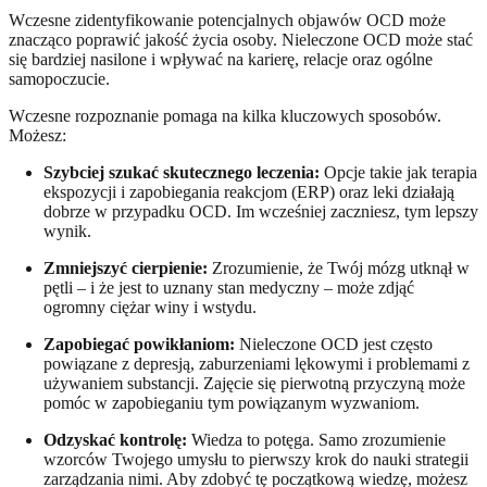
Wczesne zidentyfikowanie potencjalnych objawów OCD może
znacząco poprawić jakość życia osoby. Nieleczone OCD może stać
się bardziej nasilone i wpływać na karierę, relacje oraz ogólne
samopoczucie.
Wczesne rozpoznanie pomaga na kilka kluczowych sposobów.
Możesz:
Szybciej szukać skutecznego leczenia:
Opcje takie jak terapia
ekspozycji i zapobiegania reakcjom (ERP) oraz leki działają
dobrze w przypadku OCD. Im wcześniej zaczniesz, tym lepszy
wynik.
Zmniejszyć cierpienie:
Zrozumienie, że Twój mózg utknął w
pętli – i że jest to uznany stan medyczny – może zdjąć
ogromny ciężar winy i wstydu.
Zapobiegać powikłaniom:
Nieleczone OCD jest często
powiązane z depresją, zaburzeniami lękowymi i problemami z
używaniem substancji. Zajęcie się pierwotną przyczyną może
pomóc w zapobieganiu tym powiązanym wyzwaniom.
Odzyskać kontrolę:
Wiedza to potęga. Samo zrozumienie
wzorców Twojego umysłu to pierwszy krok do nauki strategii
zarządzania nimi. Aby zdobyć tę początkową wiedzę, możesz