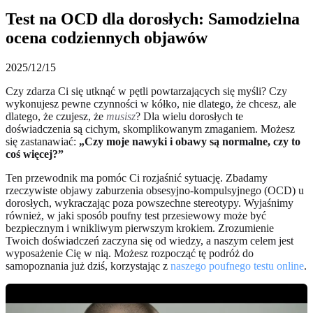
Test na OCD dla dorosłych: Samodzielna
ocena codziennych objawów
2025/12/15
Czy zdarza Ci się utknąć w pętli powtarzających się myśli? Czy
wykonujesz pewne czynności w kółko, nie dlatego, że chcesz, ale
dlatego, że czujesz, że
musisz
? Dla wielu dorosłych te
doświadczenia są cichym, skomplikowanym zmaganiem. Możesz
się zastanawiać:
„Czy moje nawyki i obawy są normalne, czy to
coś więcej?”
Ten przewodnik ma pomóc Ci rozjaśnić sytuację. Zbadamy
rzeczywiste objawy zaburzenia obsesyjno-kompulsyjnego (OCD) u
dorosłych, wykraczając poza powszechne stereotypy. Wyjaśnimy
również, w jaki sposób poufny test przesiewowy może być
bezpiecznym i wnikliwym pierwszym krokiem. Zrozumienie
Twoich doświadczeń zaczyna się od wiedzy, a naszym celem jest
wyposażenie Cię w nią. Możesz rozpocząć tę podróż do
samopoznania już dziś, korzystając z
naszego poufnego testu online
.