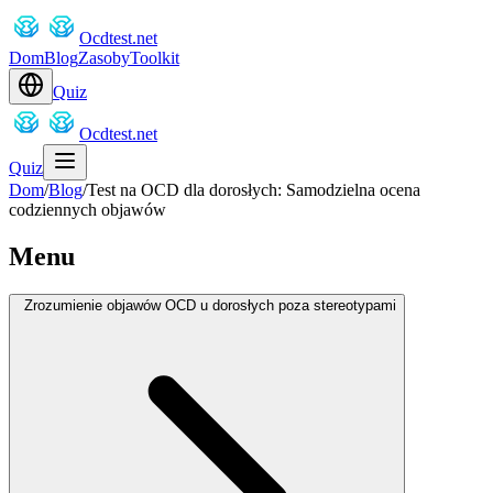
Ocdtest.net
Dom
Blog
Zasoby
Toolkit
Quiz
Ocdtest.net
Quiz
Dom
/
Blog
/
Test na OCD dla dorosłych: Samodzielna ocena
codziennych objawów
Menu
Zrozumienie objawów OCD u dorosłych poza stereotypami