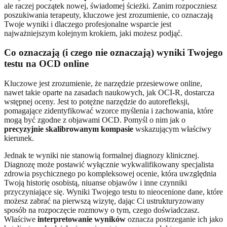
ale raczej początek nowej, świadomej ścieżki. Zanim rozpoczniesz
poszukiwania terapeuty, kluczowe jest zrozumienie, co oznaczają
Twoje wyniki i dlaczego profesjonalne wsparcie jest
najważniejszym kolejnym krokiem, jaki możesz podjąć.
Co oznaczają (i czego nie oznaczają) wyniki Twojego
testu na OCD online
Kluczowe jest zrozumienie, że narzędzie przesiewowe online,
nawet takie oparte na zasadach naukowych, jak OCI-R, dostarcza
wstępnej oceny. Jest to potężne narzędzie do autorefleksji,
pomagające zidentyfikować wzorce myślenia i zachowania, które
mogą być zgodne z objawami OCD. Pomyśl o nim jak o
precyzyjnie skalibrowanym kompasie
wskazującym właściwy
kierunek.
Jednak te wyniki nie stanowią formalnej diagnozy klinicznej.
Diagnozę może postawić wyłącznie wykwalifikowany specjalista
zdrowia psychicznego po kompleksowej ocenie, która uwzględnia
Twoją historię osobistą, niuanse objawów i inne czynniki
przyczyniające się. Wyniki Twojego testu to nieocenione dane, które
możesz zabrać na pierwszą wizytę, dając Ci ustrukturyzowany
sposób na rozpoczęcie rozmowy o tym, czego doświadczasz.
Właściwe
interpretowanie wyników
oznacza postrzeganie ich jako