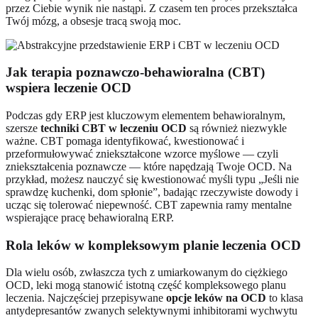
przez Ciebie wynik nie nastąpi. Z czasem ten proces przekształca
Twój mózg, a obsesje tracą swoją moc.
Jak terapia poznawczo-behawioralna (CBT)
wspiera leczenie OCD
Podczas gdy ERP jest kluczowym elementem behawioralnym,
szersze
techniki CBT w leczeniu OCD
są również niezwykle
ważne. CBT pomaga identyfikować, kwestionować i
przeformułowywać zniekształcone wzorce myślowe — czyli
zniekształcenia poznawcze — które napędzają Twoje OCD. Na
przykład, możesz nauczyć się kwestionować myśli typu „Jeśli nie
sprawdzę kuchenki, dom spłonie”, badając rzeczywiste dowody i
ucząc się tolerować niepewność. CBT zapewnia ramy mentalne
wspierające pracę behawioralną ERP.
Rola leków w kompleksowym planie leczenia OCD
Dla wielu osób, zwłaszcza tych z umiarkowanym do ciężkiego
OCD, leki mogą stanowić istotną część kompleksowego planu
leczenia. Najczęściej przepisywane
opcje leków na OCD
to klasa
antydepresantów zwanych selektywnymi inhibitorami wychwytu