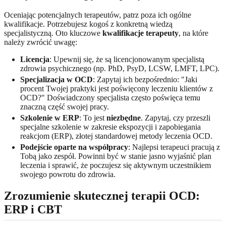
Oceniając potencjalnych terapeutów, patrz poza ich ogólne
kwalifikacje. Potrzebujesz kogoś z konkretną wiedzą
specjalistyczną. Oto kluczowe
kwalifikacje terapeuty
, na które
należy zwrócić uwagę:
Licencja
: Upewnij się, że są licencjonowanym specjalistą
zdrowia psychicznego (np. PhD, PsyD, LCSW, LMFT, LPC).
Specjalizacja w OCD
: Zapytaj ich bezpośrednio: "Jaki
procent Twojej praktyki jest poświęcony leczeniu klientów z
OCD?" Doświadczony specjalista często poświęca temu
znaczną część swojej pracy.
Szkolenie w ERP
: To jest
niezbędne
. Zapytaj, czy przeszli
specjalne szkolenie w zakresie ekspozycji i zapobiegania
reakcjom (ERP), złotej standardowej metody leczenia OCD.
Podejście oparte na współpracy
: Najlepsi terapeuci pracują z
Tobą jako zespół. Powinni być w stanie jasno wyjaśnić plan
leczenia i sprawić, że poczujesz się aktywnym uczestnikiem
swojego powrotu do zdrowia.
Zrozumienie skutecznej terapii OCD:
ERP i CBT