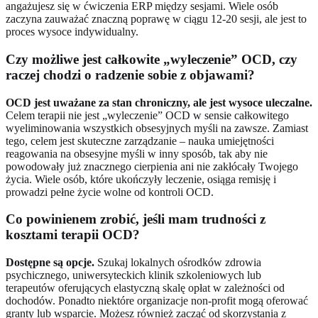
angażujesz się w ćwiczenia ERP między sesjami. Wiele osób
zaczyna zauważać znaczną poprawę w ciągu 12-20 sesji, ale jest to
proces wysoce indywidualny.
Czy możliwe jest całkowite „wyleczenie” OCD, czy
raczej chodzi o radzenie sobie z objawami?
OCD jest uważane za stan chroniczny, ale jest wysoce uleczalne.
Celem terapii nie jest „wyleczenie” OCD w sensie całkowitego
wyeliminowania wszystkich obsesyjnych myśli na zawsze. Zamiast
tego, celem jest skuteczne zarządzanie – nauka umiejętności
reagowania na obsesyjne myśli w inny sposób, tak aby nie
powodowały już znacznego cierpienia ani nie zakłócały Twojego
życia. Wiele osób, które ukończyły leczenie, osiąga remisję i
prowadzi pełne życie wolne od kontroli OCD.
Co powinienem zrobić, jeśli mam trudności z
kosztami terapii OCD?
Dostępne są opcje.
Szukaj lokalnych ośrodków zdrowia
psychicznego, uniwersyteckich klinik szkoleniowych lub
terapeutów oferujących elastyczną skalę opłat w zależności od
dochodów. Ponadto niektóre organizacje non-profit mogą oferować
granty lub wsparcie. Możesz również zacząć od skorzystania z