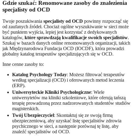
Gdzie szukać: Renomowane zasoby do znalezienia
specjalisty od OCD
Twoje poszukiwania
specjalisty od OCD
powinny rozpocząć się
od zaufanych źródeł. Chociaż ogólne wyszukiwanie w sieci może
być punktem wyjścia, lepiej jest korzystać z dedykowanych
katalogów,
które sprawdzają kwalifikacje swoich specjalistów
.
Szukaj w bazach danych online renomowanych organizacji, takich
jak Międzynarodowa Fundacja OCD (IOCDF), która prowadzi
globalny katalog terapeutów specjalizujących się w OCD.
Inne cenne zasoby to:
Katalog Psychology Today
: Możesz filtrować terapeutów
według specjalizacji (OCD) i oferowanych metod leczenia
(ERP).
Uniwersyteckie Kliniki Psychologiczne
: Wiele
uniwersytetów ma kliniki szkoleniowe, które oferują tańszą
terapię prowadzoną przez nadzorowanych studentów studiów
magisterskich.
Twój Ubezpieczyciel
: Skontaktuj się ze swoją firmą
ubezpieczeniową, aby uzyskać listę specjalistów zdrowia
psychicznego w sieci, a następnie porównaj tę listę, aby
znaleźć specjalistów od OCD.