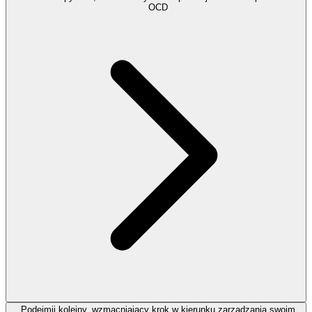
OCD
Podejmij kolejny, wzmacniający krok w kierunku zarządzania swoim