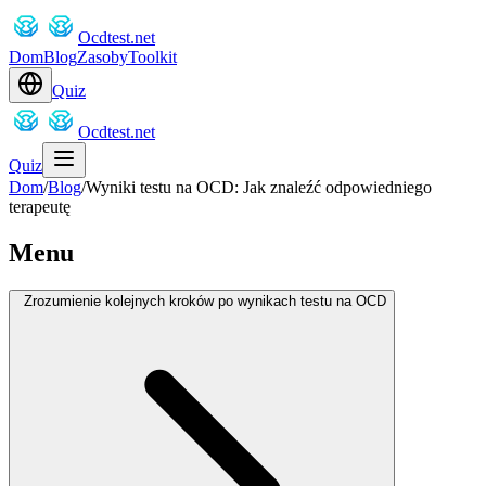
Ocdtest.net
Dom
Blog
Zasoby
Toolkit
Quiz
Ocdtest.net
Quiz
Dom
/
Blog
/
Wyniki testu na OCD: Jak znaleźć odpowiedniego
terapeutę
Menu
Zrozumienie kolejnych kroków po wynikach testu na OCD