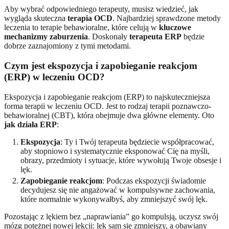
Aby wybrać odpowiedniego terapeuty, musisz wiedzieć, jak
wygląda skuteczna
terapia OCD
. Najbardziej sprawdzone metody
leczenia to terapie behawioralne, które celują w
kluczowe
mechanizmy zaburzenia
. Doskonały
terapeuta ERP
będzie
dobrze zaznajomiony z tymi metodami.
Czym jest ekspozycja i zapobieganie reakcjom
(ERP) w leczeniu OCD?
Ekspozycja i zapobieganie reakcjom (ERP) to najskuteczniejsza
forma terapii w leczeniu OCD. Jest to rodzaj terapii poznawczo-
behawioralnej (CBT), która obejmuje dwa główne elementy. Oto
jak działa ERP
:
Ekspozycja
: Ty i Twój terapeuta będziecie współpracować,
aby stopniowo i systematycznie eksponować Cię na myśli,
obrazy, przedmioty i sytuacje, które wywołują Twoje obsesje i
lęk.
Zapobieganie reakcjom
: Podczas ekspozycji świadomie
decydujesz się nie angażować w kompulsywne zachowania,
które normalnie wykonywałbyś, aby zmniejszyć swój lęk.
Pozostając z lękiem bez „naprawiania” go kompulsją, uczysz swój
mózg potężnej nowej lekcji: lęk sam się zmniejszy, a obawiany