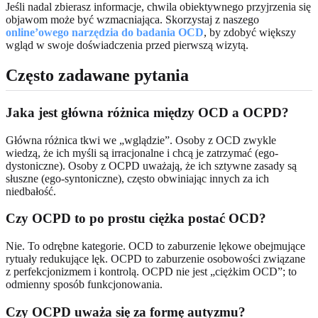
Jeśli nadal zbierasz informacje, chwila obiektywnego przyjrzenia się
objawom może być wzmacniająca. Skorzystaj z naszego
online’owego narzędzia do badania OCD
, by zdobyć większy
wgląd w swoje doświadczenia przed pierwszą wizytą.
Często zadawane pytania
Jaka jest główna różnica między OCD a OCPD?
Główna różnica tkwi we „wglądzie”. Osoby z OCD zwykle
wiedzą, że ich myśli są irracjonalne i chcą je zatrzymać (ego-
dystoniczne). Osoby z OCPD uważają, że ich sztywne zasady są
słuszne (ego-syntoniczne), często obwiniając innych za ich
niedbałość.
Czy OCPD to po prostu ciężka postać OCD?
Nie. To odrębne kategorie. OCD to zaburzenie lękowe obejmujące
rytuały redukujące lęk. OCPD to zaburzenie osobowości związane
z perfekcjonizmem i kontrolą. OCPD nie jest „ciężkim OCD”; to
odmienny sposób funkcjonowania.
Czy OCPD uważa się za formę autyzmu?