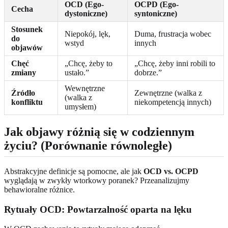
OCD (Ego-
OCPD (Ego-
Cecha
dystoniczne)
syntoniczne)
Stosunek
Niepokój, lęk,
Duma, frustracja wobec
do
wstyd
innych
objawów
Chęć
„Chcę, żeby to
„Chcę, żeby inni robili to
zmiany
ustało.”
dobrze.”
Wewnętrzne
Źródło
Zewnętrzne (walka z
(walka z
konfliktu
niekompetencją innych)
umysłem)
Jak objawy różnią się w codziennym
życiu? (Porównanie równoległe)
Abstrakcyjne definicje są pomocne, ale jak
OCD vs. OCPD
wyglądają w zwykły wtorkowy poranek? Przeanalizujmy
behawioralne różnice.
Rytuały OCD: Powtarzalność oparta na lęku