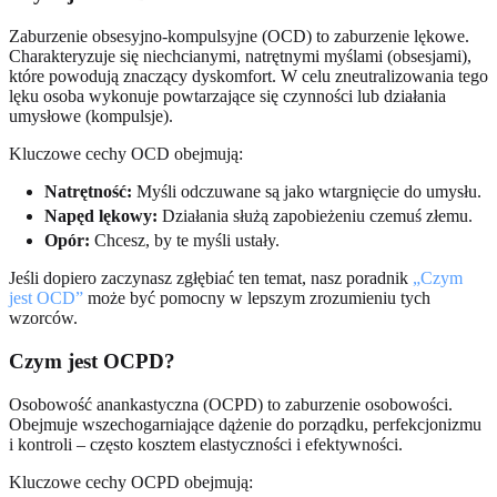
Zaburzenie obsesyjno-kompulsyjne (OCD) to zaburzenie lękowe.
Charakteryzuje się niechcianymi, natrętnymi myślami (obsesjami),
które powodują znaczący dyskomfort. W celu zneutralizowania tego
lęku osoba wykonuje powtarzające się czynności lub działania
umysłowe (kompulsje).
Kluczowe cechy OCD obejmują:
Natrętność:
Myśli odczuwane są jako wtargnięcie do umysłu.
Napęd lękowy:
Działania służą zapobieżeniu czemuś złemu.
Opór:
Chcesz, by te myśli ustały.
Jeśli dopiero zaczynasz zgłębiać ten temat, nasz poradnik
„Czym
jest OCD”
może być pomocny w lepszym zrozumieniu tych
wzorców.
Czym jest OCPD?
Osobowość anankastyczna (OCPD) to zaburzenie osobowości.
Obejmuje wszechogarniające dążenie do porządku, perfekcjonizmu
i kontroli – często kosztem elastyczności i efektywności.
Kluczowe cechy OCPD obejmują: