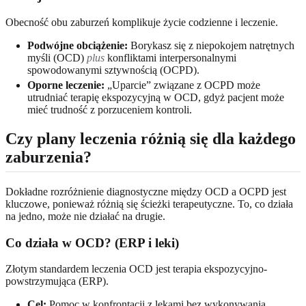
Obecność obu zaburzeń komplikuje życie codzienne i leczenie.
Podwójne obciążenie:
Borykasz się z niepokojem natrętnych
myśli (OCD)
plus
konfliktami interpersonalnymi
spowodowanymi sztywnością (OCPD).
Oporne leczenie:
„Uparcie” związane z OCPD może
utrudniać terapię ekspozycyjną w OCD, gdyż pacjent może
mieć trudność z porzuceniem kontroli.
Czy plany leczenia różnią się dla każdego
zaburzenia?
Dokładne rozróżnienie diagnostyczne między OCD a OCPD jest
kluczowe, ponieważ różnią się ścieżki terapeutyczne. To, co działa
na jedno, może nie działać na drugie.
Co działa w OCD? (ERP i leki)
Złotym standardem leczenia OCD jest terapia ekspozycyjno-
powstrzymująca (ERP).
Cel:
Pomoc w konfrontacji z lękami bez wykonywania