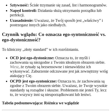
Sztywność:
Ścisłe trzymanie się zasad, list i harmonogramów.
Napęd kontroli:
Działania służą utrzymaniu porządku lub
perfekcji.
Uzasadnienie:
Uważasz, że Twój sposób jest „właściwy” i
postrzegasz innych jako niedbałych.
Czynnik wglądu: Co oznacza ego-syntoniczność vs.
ego-dystoniczność?
To kliniczny „złoty standard” w ich rozróżnianiu.
OCD jest ego-dystoniczne:
Oznacza to, że myśli i
zachowania są niezgodne z Twoim idealnym obrazem siebie.
Wiesz
, że rytuały są bezsensowne i nienawidzisz ich
wykonywać. Zaburzenie odczuwane jest jak zewnętrzny wróg
atakujący Cię.
OCPD jest ego-syntoniczne:
Oznacza to, że zachowania są
zgodne z Twoim obrazem siebie. Uważasz, że Twoje wysokie
standardy są rozsądne i słuszne. Problemem nie jesteś Ty, lecz
to, że wszyscy inni są nieuporządkowani lub leniwi.
Tabela podsumowująca: Różnica we wglądzie