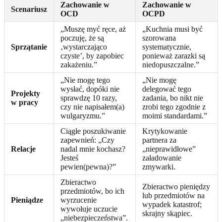
Zachowanie w
Zachowanie w
Scenariusz
OCD
OCPD
„Muszę myć ręce, aż
„Kuchnia musi być
poczuję, że są
szorowana
Sprzątanie
‚wystarczająco
systematycznie,
czyste’, by zapobiec
ponieważ zarazki są
zakażeniu.”
niedopuszczalne.”
„Nie mogę tego
„Nie mogę
wysłać, dopóki nie
delegować tego
Projekty
sprawdzę 10 razy,
zadania, bo nikt nie
w pracy
czy nie napisałem(a)
zrobi tego zgodnie z
wulgaryzmu.”
moimi standardami.”
Ciągłe poszukiwanie
Krytykowanie
zapewnień: „Czy
partnera za
Relacje
nadal mnie kochasz?
„nieprawidłowe”
Jesteś
załadowanie
pewien(pewna)?”
zmywarki.
Zbieractwo
Zbieractwo pieniędzy
przedmiotów, bo ich
lub przedmiotów na
Pieniądze
wyrzucenie
wypadek katastrof;
wywołuje uczucie
skrajny skąpiec.
„niebezpieczeństwa”.