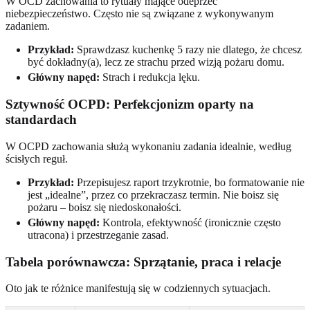
W OCD zachowania to rytuały mające odeprzeć
niebezpieczeństwo. Często nie są związane z wykonywanym
zadaniem.
Przykład:
Sprawdzasz kuchenkę 5 razy nie dlatego, że chcesz
być dokładny(a), lecz ze strachu przed wizją pożaru domu.
Główny napęd:
Strach i redukcja lęku.
Sztywność OCPD: Perfekcjonizm oparty na
standardach
W OCPD zachowania służą wykonaniu zadania idealnie, według
ścisłych reguł.
Przykład:
Przepisujesz raport trzykrotnie, bo formatowanie nie
jest „idealne”, przez co przekraczasz termin. Nie boisz się
pożaru – boisz się niedoskonałości.
Główny napęd:
Kontrola, efektywność (ironicznie często
utracona) i przestrzeganie zasad.
Tabela porównawcza: Sprzątanie, praca i relacje
Oto jak te różnice manifestują się w codziennych sytuacjach.