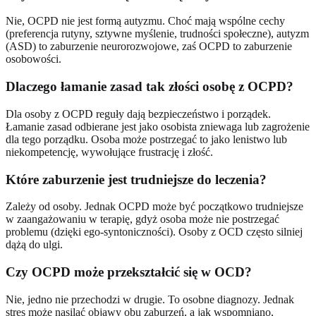
Nie, OCPD nie jest formą autyzmu. Choć mają wspólne cechy
(preferencja rutyny, sztywne myślenie, trudności społeczne), autyzm
(ASD) to zaburzenie neurorozwojowe, zaś OCPD to zaburzenie
osobowości.
Dlaczego łamanie zasad tak złości osobę z OCPD?
Dla osoby z OCPD reguły dają bezpieczeństwo i porządek.
Łamanie zasad odbierane jest jako osobista zniewaga lub zagrożenie
dla tego porządku. Osoba może postrzegać to jako lenistwo lub
niekompetencję, wywołujące frustrację i złość.
Które zaburzenie jest trudniejsze do leczenia?
Zależy od osoby. Jednak OCPD może być początkowo trudniejsze
w zaangażowaniu w terapię, gdyż osoba może nie postrzegać
problemu (dzięki ego-syntoniczności). Osoby z OCD często silniej
dążą do ulgi.
Czy OCPD może przekształcić się w OCD?
Nie, jedno nie przechodzi w drugie. To osobne diagnozy. Jednak
stres może nasilać objawy obu zaburzeń, a jak wspomniano,