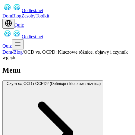
Ocdtest.net
Dom
Blog
Zasoby
Toolkit
Quiz
Ocdtest.net
Quiz
Dom
/
Blog
/
OCD vs. OCPD: Kluczowe różnice, objawy i czynnik
wglądu
Menu
Czym są OCD i OCPD? (Definicje i kluczowa różnica)