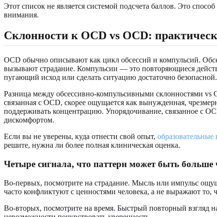
Этот список не является системой подсчета баллов. Это способ
внимания.
Склонности к OCD vs OCD: практическ
OCD обычно описывают как цикл обсессий и компульсий. Обсе
вызывают страдание. Компульсии — это повторяющиеся действ
пугающий исход или сделать ситуацию достаточно безопасной.
Разница между обсессивно-компульсивными склонностями vs O
связанная с OCD, скорее ощущается как вынужденная, чрезмерна
поддерживать концентрацию. Упорядочивание, связанное с OC
дискомфортом.
Если вы не уверены, куда отнести свой опыт,
образовательные
решите, нужна ли более полная клиническая оценка.
Четыре сигнала, что паттерн может быть больше
Во-первых, посмотрите на страдание. Мысль или импульс ощу
часто конфликтуют с ценностями человека, а не выражают то, ч
Во-вторых, посмотрите на время. Быстрый повторный взгляд на
невозможности почувствовать уверенность.