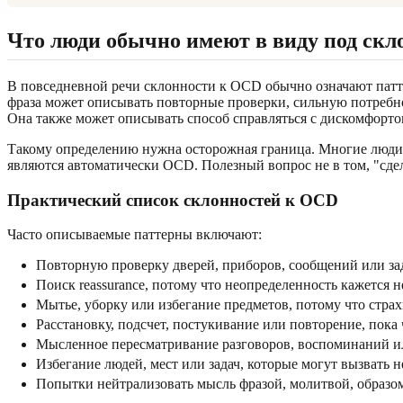
Что люди обычно имеют в виду под ск
В повседневной речи склонности к OCD обычно означают патте
фраза может описывать повторные проверки, сильную потребнос
Она также может описывать способ справляться с дискомфортом
Такому определению нужна осторожная граница. Многие люди 
являются автоматически OCD. Полезный вопрос не в том, "сдела
Практический список склонностей к OCD
Часто описываемые паттерны включают:
Повторную проверку дверей, приборов, сообщений или зада
Поиск reassurance, потому что неопределенность кажется 
Мытье, уборку или избегание предметов, потому что страх
Расстановку, подсчет, постукивание или повторение, пока 
Мысленное пересматривание разговоров, воспоминаний и
Избегание людей, мест или задач, которые могут вызвать 
Попытки нейтрализовать мысль фразой, молитвой, образ