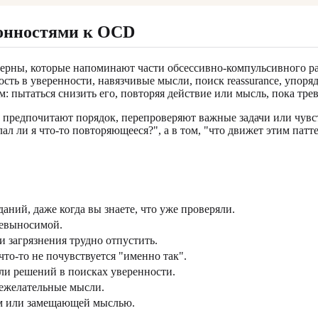
лонностями к OCD
рны, которые напоминают части обсессивно-компульсивного расс
ть в уверенности, навязчивые мысли, поиск reassurance, упоря
: пытаться снизить его, повторяя действие или мысль, пока тре
предпочитают порядок, перепроверяют важные задачи или чувс
л ли я что-то повторяющееся?", а в том, "что движет этим патте
ний, даже когда вы знаете, что уже проверяли.
невыносимой.
и загрязнения трудно отпустить.
что-то не почувствуется "именно так".
ли решений в поисках уверенности.
нежелательные мысли.
ом или замещающей мыслью.