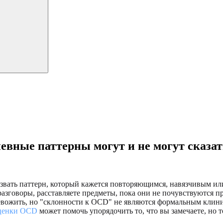
евные паттерны могут и не могут сказат
звать паттерн, который кажется повторяющимся, навязчивым или
разговоры, расставляете предметы, пока они не почувствуются п
евожить, но "склонности к OCD" не являются формальным клини
оценки OCD
может помочь упорядочить то, что вы замечаете, но