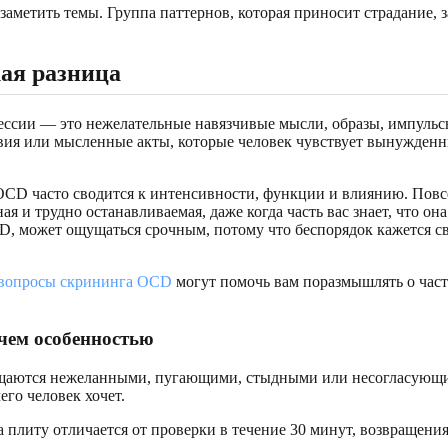
 заметить темы. Группа паттернов, которая приносит страдание,
ая разница
ссии — это нежелательные навязчивые мысли, образы, импульсы
ия или мысленные акты, которые человек чувствует вынужденны
CD часто сводится к интенсивности, функции и влиянию. Повсе
я и трудно останавливаемая, даже когда часть вас знает, что он
D, может ощущаться срочным, потому что беспорядок кажется 
 вопросы скрининга OCD
могут помочь вам поразмышлять о часто
 чем особенностью
щаются нежеланными, пугающими, стыдными или несогласующими
его человек хочет.
 плиту отличается от проверки в течение 30 минут, возвращения