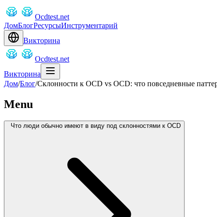
Ocdtest.net
Дом
Блог
Ресурсы
Инструментарий
Викторина
Ocdtest.net
Викторина
Дом
/
Блог
/
Склонности к OCD vs OCD: что повседневные паттерн
Menu
Что люди обычно имеют в виду под склонностями к OCD