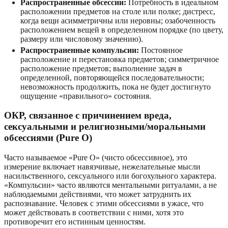
Распространенные обсессии:
Потребность в идеальном
расположении предметов на столе или полке; дистресс,
когда вещи асимметричны или неровны; озабоченность
расположением вещей в определенном порядке (по цвету,
размеру или числовому значению).
Распространенные компульсии:
Постоянное
расположение и перестановка предметов; симметричное
расположение предметов; выполнение задач в
определенной, повторяющейся последовательности;
невозможность продолжить, пока не будет достигнуто
ощущение «правильного» состояния.
ОКР, связанное с причинением вреда,
сексуальными и религиозными/моральными
обсессиями (Pure O)
Часто называемое «Pure O» (чисто обсессивное), это
измерение включает навязчивые, нежелательные мысли
насильственного, сексуального или богохульного характера.
«Компульсии» часто являются ментальными ритуалами, а не
наблюдаемыми действиями, что может затруднить их
распознавание. Человек с этими обсессиями в ужасе, что
может действовать в соответствии с ними, хотя это
противоречит его истинным ценностям.