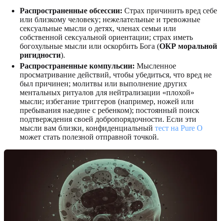
Распространенные обсессии:
Страх причинить вред себе
или близкому человеку; нежелательные и тревожные
сексуальные мысли о детях, членах семьи или
собственной сексуальной ориентации; страх иметь
богохульные мысли или оскорбить Бога (
ОКР моральной
ригидности
).
Распространенные компульсии:
Мысленное
просматривание действий, чтобы убедиться, что вред не
был причинен; молитвы или выполнение других
ментальных ритуалов для нейтрализации «плохой»
мысли; избегание триггеров (например, ножей или
пребывания наедине с ребенком); постоянный поиск
подтверждения своей добропорядочности. Если эти
мысли вам близки, конфиденциальный
тест на Pure O
может стать полезной отправной точкой.