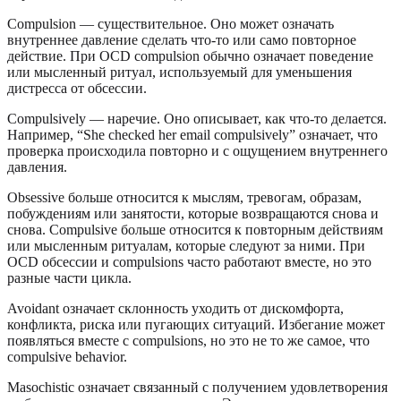
Compulsion — существительное. Оно может означать
внутреннее давление сделать что-то или само повторное
действие. При OCD compulsion обычно означает поведение
или мысленный ритуал, используемый для уменьшения
дистресса от обсессии.
Compulsively — наречие. Оно описывает, как что-то делается.
Например, “She checked her email compulsively” означает, что
проверка происходила повторно и с ощущением внутреннего
давления.
Obsessive больше относится к мыслям, тревогам, образам,
побуждениям или занятости, которые возвращаются снова и
снова. Compulsive больше относится к повторным действиям
или мысленным ритуалам, которые следуют за ними. При
OCD обсессии и compulsions часто работают вместе, но это
разные части цикла.
Avoidant означает склонность уходить от дискомфорта,
конфликта, риска или пугающих ситуаций. Избегание может
появляться вместе с compulsions, но это не то же самое, что
compulsive behavior.
Masochistic означает связанный с получением удовлетворения