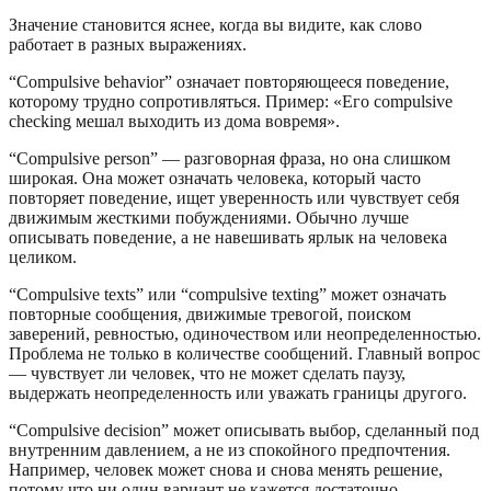
Значение становится яснее, когда вы видите, как слово
работает в разных выражениях.
“Compulsive behavior” означает повторяющееся поведение,
которому трудно сопротивляться. Пример: «Его compulsive
checking мешал выходить из дома вовремя».
“Compulsive person” — разговорная фраза, но она слишком
широкая. Она может означать человека, который часто
повторяет поведение, ищет уверенность или чувствует себя
движимым жесткими побуждениями. Обычно лучше
описывать поведение, а не навешивать ярлык на человека
целиком.
“Compulsive texts” или “compulsive texting” может означать
повторные сообщения, движимые тревогой, поиском
заверений, ревностью, одиночеством или неопределенностью.
Проблема не только в количестве сообщений. Главный вопрос
— чувствует ли человек, что не может сделать паузу,
выдержать неопределенность или уважать границы другого.
“Compulsive decision” может описывать выбор, сделанный под
внутренним давлением, а не из спокойного предпочтения.
Например, человек может снова и снова менять решение,
потому что ни один вариант не кажется достаточно