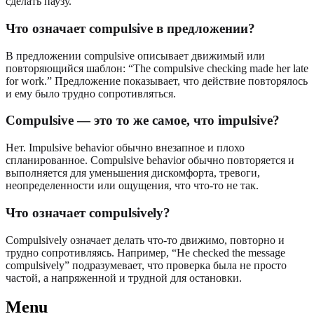
сделать паузу.
Что означает compulsive в предложении?
В предложении compulsive описывает движимый или
повторяющийся шаблон: “The compulsive checking made her late
for work.” Предложение показывает, что действие повторялось
и ему было трудно сопротивляться.
Compulsive — это то же самое, что impulsive?
Нет. Impulsive behavior обычно внезапное и плохо
спланированное. Compulsive behavior обычно повторяется и
выполняется для уменьшения дискомфорта, тревоги,
неопределенности или ощущения, что что-то не так.
Что означает compulsively?
Compulsively означает делать что-то движимо, повторно и
трудно сопротивляясь. Например, “He checked the message
compulsively” подразумевает, что проверка была не просто
частой, а напряженной и трудной для остановки.
Menu