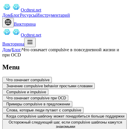
Ocdtest.net
Дом
Блог
Ресурсы
Инструментарий
Викторина
Ocdtest.net
Викторина
Дом
/
Блог
/
Что означает compulsive в повседневной жизни и
при OCD
Menu
Что означает compulsive
Значение compulsive behavior простыми словами
Compulsive и impulsive
Что означает compulsive при OCD
Примеры compulsive в предложении
Слова, которые люди путают с compulsive
Когда compulsive шаблону может понадобиться больше поддержки
Осторожный следующий шаг, если compulsive шаблоны кажутся
знакомыми