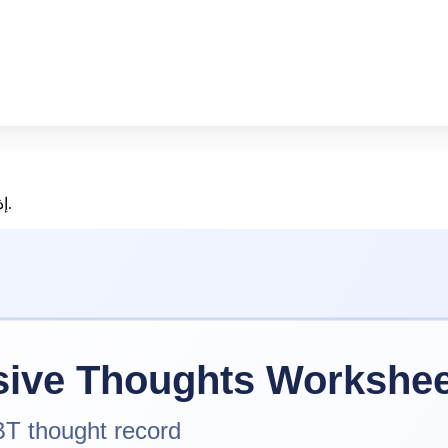
إذا كنت ترغب في تنظيم الأفكار بعد التأريض، فافتح ورقة العمل التالية.