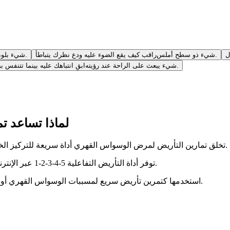
راقب كيف يقع الضوء عليه ودع نظرك يتباطأ.
شيء ذو سطح أملس
لاحظ الملمس أو التباين أو الانعكاسات التي تجذب انتباهك.
شيء بلون 
ابقِ انتباهك عليه بينما تتنفس ببطء.
شيء يبعث على الراحة عند رؤيته
لماذا تساعد ت
تخلق تمارين التأريض لمرض الوسواس القهري أداة سريعة للتركيز الخارجي عندما يكون من الصعب مقاطعة الأفكار الدخيلة وحلقات القلق.
توفر أداة التأريض التفاعلية 5-4-3-2-1 عبر الإنترنت مطالبات ملموسة، لذلك لا يتعين عليك اختراع الخطوات أثناء التوتر.
استخدمها كتمرين تأريض سريع لمسببات الوسواس القهري أو نوبات الذعر أو الاجترار الليلي قبل الانتقال إلى عمل المواجهة الأطول.