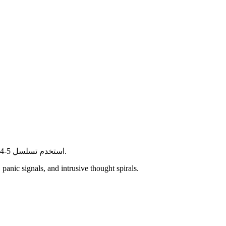
استخدم تسلسل 5-4-3-2-1 الموجه للتركيز على اللحظة الحالية وتقليل حدة الأفكار الدخيلة.
panic signals, and intrusive thought spirals.