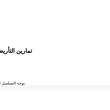
تمارين التأر
يوجه التسلسل الانتباه من التفاصيل المرئية إلى التذوق، مما يقلل من الحمل المعرفي.