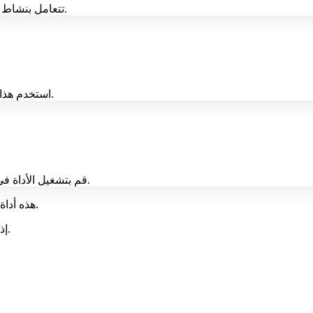
تتعامل بنشاط مع العناصر في كل خطوة، وتحول النصائح المجردة إلى عمل ملموس.
استخدم هذا أثناء نوبات الخوف أو هواجس الأذى أو الرغبات في التحقق أو الاجترار.
قم بتشغيل الأداة في متصفحك دون تسجيل الدخول ولا يلزم الحصول على بيانات شخصية.
هذه أداة دعم للمواجهة وليست تشخيصًا أو علاجًا لاضطراب الوسواس القهري.
إذا ظل الضيق مرتفعًا، فاطلب التوجيه من أخصائي صحة عقلية مرخص.