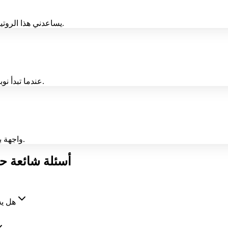
يساعدني هذا الروتين التأريضي على كسر حلقات أفكار الوسواس القهري قبل أن تتصاعد.
عندما تبدأ نوبات الذعر، يمنحني التدفق خطوة بخطوة شيئًا حقيقيًا لأفعله على الفور.
واجهة بسيطة ومطالبات واضحة وسهولة الاستخدام بهدوء في الأماكن العامة.
أسئلة شائعة ح
هل يس