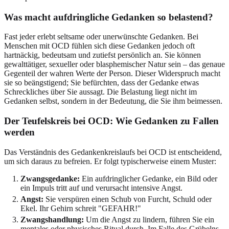
Was macht aufdringliche Gedanken so belastend?
Fast jeder erlebt seltsame oder unerwünschte Gedanken. Bei
Menschen mit OCD fühlen sich diese Gedanken jedoch oft
hartnäckig, bedeutsam und zutiefst persönlich an. Sie können
gewalttätiger, sexueller oder blasphemischer Natur sein – das genaue
Gegenteil der wahren Werte der Person. Dieser Widerspruch macht
sie so beängstigend; Sie befürchten, dass der Gedanke etwas
Schreckliches über Sie aussagt. Die Belastung liegt nicht im
Gedanken selbst, sondern in der Bedeutung, die Sie ihm beimessen.
Der Teufelskreis bei OCD: Wie Gedanken zu Fallen
werden
Das Verständnis des Gedankenkreislaufs bei OCD ist entscheidend,
um sich daraus zu befreien. Er folgt typischerweise einem Muster:
Zwangsgedanke:
Ein aufdringlicher Gedanke, ein Bild oder
ein Impuls tritt auf und verursacht intensive Angst.
Angst:
Sie verspüren einen Schub von Furcht, Schuld oder
Ekel. Ihr Gehirn schreit "GEFAHR!"
Zwangshandlung:
Um die Angst zu lindern, führen Sie ein
mentales oder physisches Ritual durch. Im Falle des Grübelns