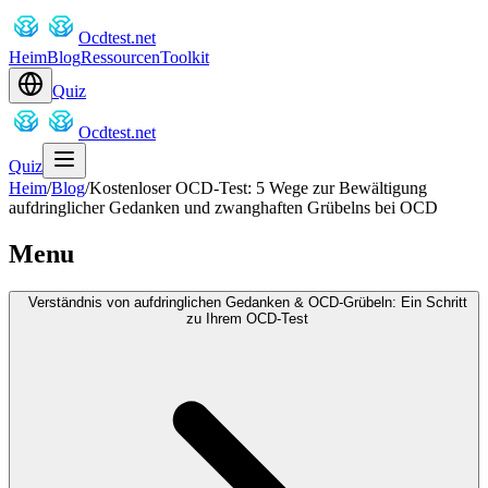
Ocdtest.net
Heim
Blog
Ressourcen
Toolkit
Quiz
Ocdtest.net
Quiz
Heim
/
Blog
/
Kostenloser OCD-Test: 5 Wege zur Bewältigung
aufdringlicher Gedanken und zwanghaften Grübelns bei OCD
Menu
Verständnis von aufdringlichen Gedanken & OCD-Grübeln: Ein Schritt
zu Ihrem OCD-Test