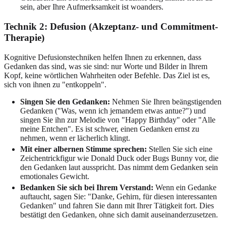
sein, aber Ihre Aufmerksamkeit ist woanders.
Technik 2: Defusion (Akzeptanz- und Commitment-
Therapie)
Kognitive Defusionstechniken helfen Ihnen zu erkennen, dass
Gedanken das sind, was sie sind: nur Worte und Bilder in Ihrem
Kopf, keine wörtlichen Wahrheiten oder Befehle. Das Ziel ist es,
sich von ihnen zu "entkoppeln".
Singen Sie den Gedanken:
Nehmen Sie Ihren beängstigenden
Gedanken ("Was, wenn ich jemandem etwas antue?") und
singen Sie ihn zur Melodie von "Happy Birthday" oder "Alle
meine Entchen". Es ist schwer, einen Gedanken ernst zu
nehmen, wenn er lächerlich klingt.
Mit einer albernen Stimme sprechen:
Stellen Sie sich eine
Zeichentrickfigur wie Donald Duck oder Bugs Bunny vor, die
den Gedanken laut ausspricht. Das nimmt dem Gedanken sein
emotionales Gewicht.
Bedanken Sie sich bei Ihrem Verstand:
Wenn ein Gedanke
auftaucht, sagen Sie: "Danke, Gehirn, für diesen interessanten
Gedanken" und fahren Sie dann mit Ihrer Tätigkeit fort. Dies
bestätigt den Gedanken, ohne sich damit auseinanderzusetzen.