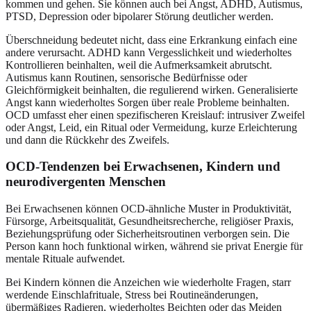
kommen und gehen. Sie können auch bei Angst, ADHD, Autismus,
PTSD, Depression oder bipolarer Störung deutlicher werden.
Überschneidung bedeutet nicht, dass eine Erkrankung einfach eine
andere verursacht. ADHD kann Vergesslichkeit und wiederholtes
Kontrollieren beinhalten, weil die Aufmerksamkeit abrutscht.
Autismus kann Routinen, sensorische Bedürfnisse oder
Gleichförmigkeit beinhalten, die regulierend wirken. Generalisierte
Angst kann wiederholtes Sorgen über reale Probleme beinhalten.
OCD umfasst eher einen spezifischeren Kreislauf: intrusiver Zweifel
oder Angst, Leid, ein Ritual oder Vermeidung, kurze Erleichterung
und dann die Rückkehr des Zweifels.
OCD-Tendenzen bei Erwachsenen, Kindern und
neurodivergenten Menschen
Bei Erwachsenen können OCD-ähnliche Muster in Produktivität,
Fürsorge, Arbeitsqualität, Gesundheitsrecherche, religiöser Praxis,
Beziehungsprüfung oder Sicherheitsroutinen verborgen sein. Die
Person kann hoch funktional wirken, während sie privat Energie für
mentale Rituale aufwendet.
Bei Kindern können die Anzeichen wie wiederholte Fragen, starr
werdende Einschlafrituale, Stress bei Routineänderungen,
übermäßiges Radieren, wiederholtes Beichten oder das Meiden