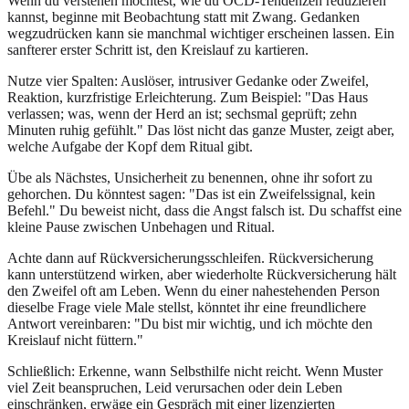
Wenn du verstehen möchtest, wie du OCD-Tendenzen reduzieren
kannst, beginne mit Beobachtung statt mit Zwang. Gedanken
wegzudrücken kann sie manchmal wichtiger erscheinen lassen. Ein
sanfterer erster Schritt ist, den Kreislauf zu kartieren.
Nutze vier Spalten: Auslöser, intrusiver Gedanke oder Zweifel,
Reaktion, kurzfristige Erleichterung. Zum Beispiel: "Das Haus
verlassen; was, wenn der Herd an ist; sechsmal geprüft; zehn
Minuten ruhig gefühlt." Das löst nicht das ganze Muster, zeigt aber,
welche Aufgabe der Kopf dem Ritual gibt.
Übe als Nächstes, Unsicherheit zu benennen, ohne ihr sofort zu
gehorchen. Du könntest sagen: "Das ist ein Zweifelssignal, kein
Befehl." Du beweist nicht, dass die Angst falsch ist. Du schaffst eine
kleine Pause zwischen Unbehagen und Ritual.
Achte dann auf Rückversicherungsschleifen. Rückversicherung
kann unterstützend wirken, aber wiederholte Rückversicherung hält
den Zweifel oft am Leben. Wenn du einer nahestehenden Person
dieselbe Frage viele Male stellst, könntet ihr eine freundlichere
Antwort vereinbaren: "Du bist mir wichtig, und ich möchte den
Kreislauf nicht füttern."
Schließlich: Erkenne, wann Selbsthilfe nicht reicht. Wenn Muster
viel Zeit beanspruchen, Leid verursachen oder dein Leben
einschränken, erwäge ein Gespräch mit einer lizenzierten