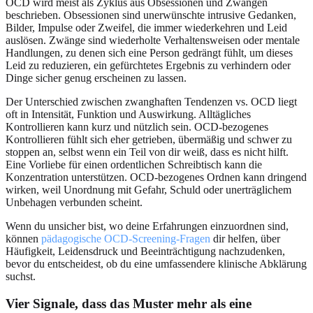
OCD wird meist als Zyklus aus Obsessionen und Zwängen
beschrieben. Obsessionen sind unerwünschte intrusive Gedanken,
Bilder, Impulse oder Zweifel, die immer wiederkehren und Leid
auslösen. Zwänge sind wiederholte Verhaltensweisen oder mentale
Handlungen, zu denen sich eine Person gedrängt fühlt, um dieses
Leid zu reduzieren, ein gefürchtetes Ergebnis zu verhindern oder
Dinge sicher genug erscheinen zu lassen.
Der Unterschied zwischen zwanghaften Tendenzen vs. OCD liegt
oft in Intensität, Funktion und Auswirkung. Alltägliches
Kontrollieren kann kurz und nützlich sein. OCD-bezogenes
Kontrollieren fühlt sich eher getrieben, übermäßig und schwer zu
stoppen an, selbst wenn ein Teil von dir weiß, dass es nicht hilft.
Eine Vorliebe für einen ordentlichen Schreibtisch kann die
Konzentration unterstützen. OCD-bezogenes Ordnen kann dringend
wirken, weil Unordnung mit Gefahr, Schuld oder unerträglichem
Unbehagen verbunden scheint.
Wenn du unsicher bist, wo deine Erfahrungen einzuordnen sind,
können
pädagogische OCD-Screening-Fragen
dir helfen, über
Häufigkeit, Leidensdruck und Beeinträchtigung nachzudenken,
bevor du entscheidest, ob du eine umfassendere klinische Abklärung
suchst.
Vier Signale, dass das Muster mehr als eine