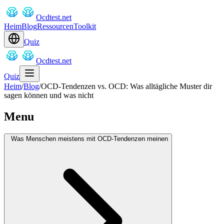
Ocdtest.net
Heim
Blog
Ressourcen
Toolkit
Quiz
Ocdtest.net
Quiz
Heim
/
Blog
/
OCD-Tendenzen vs. OCD: Was alltägliche Muster dir
sagen können und was nicht
Menu
Was Menschen meistens mit OCD-Tendenzen meinen