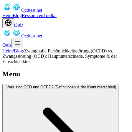
Ocdtest.net
Heim
Blog
Ressourcen
Toolkit
Quiz
Ocdtest.net
Quiz
Heim
/
Blog
/
Zwanghafte Persönlichkeitsstörung (OCPD) vs.
Zwangsstörung (OCD): Hauptunterschiede, Symptome & der
Einsichtsfaktor
Menu
Was sind OCD und OCPD? (Definitionen & der Kernunterschied)