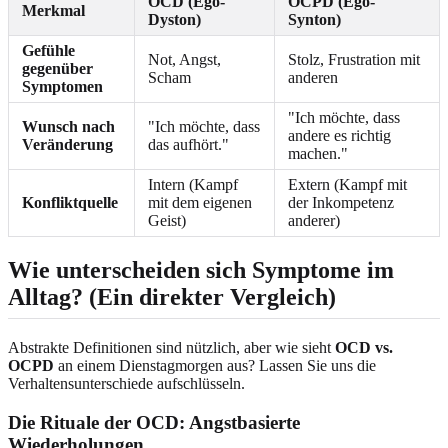
OCD (Ego-
OCPD (Ego-
Merkmal
Dyston)
Synton)
Gefühle
Not, Angst,
Stolz, Frustration mit
gegenüber
Scham
anderen
Symptomen
"Ich möchte, dass
Wunsch nach
"Ich möchte, dass
andere es richtig
Veränderung
das aufhört."
machen."
Intern (Kampf
Extern (Kampf mit
Konfliktquelle
mit dem eigenen
der Inkompetenz
Geist)
anderer)
Wie unterscheiden sich Symptome im
Alltag? (Ein direkter Vergleich)
Abstrakte Definitionen sind nützlich, aber wie sieht
OCD vs.
OCPD
an einem Dienstagmorgen aus? Lassen Sie uns die
Verhaltensunterschiede aufschlüsseln.
Die Rituale der OCD: Angstbasierte
Wiederholungen