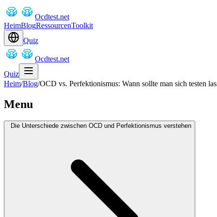
Ocdtest.net
Heim
Blog
Ressourcen
Toolkit
Quiz
Ocdtest.net
Quiz
Heim
/
Blog
/
OCD vs. Perfektionismus: Wann sollte man sich testen la
Menu
Die Unterschiede zwischen OCD und Perfektionismus verstehen