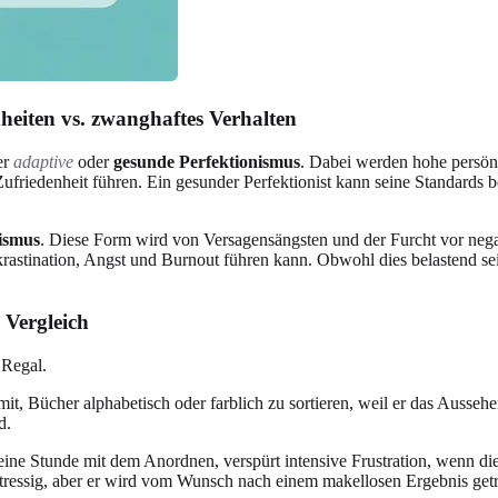
eiten vs. zwanghaftes Verhalten
er
adaptive
oder
gesunde Perfektionismus
. Dabei werden hohe persönl
friedenheit führen. Ein gesunder Perfektionist kann seine Standards 
ismus
. Diese Form wird von Versagensängsten und der Furcht vor neg
rokrastination, Angst und Burnout führen kann. Obwohl dies belastend 
 Vergleich
 Regal.
mit, Bücher alphabetisch oder farblich zu sortieren, weil er das Ausseh
d.
ine Stunde mit dem Anordnen, verspürt intensive Frustration, wenn die 
 stressig, aber er wird vom Wunsch nach einem makellosen Ergebnis get