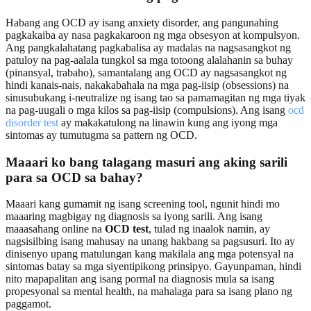
Habang ang OCD ay isang anxiety disorder, ang pangunahing
pagkakaiba ay nasa pagkakaroon ng mga obsesyon at kompulsyon.
Ang pangkalahatang pagkabalisa ay madalas na nagsasangkot ng
patuloy na pag-aalala tungkol sa mga totoong alalahanin sa buhay
(pinansyal, trabaho), samantalang ang OCD ay nagsasangkot ng
hindi kanais-nais, nakakabahala na mga pag-iisip (obsessions) na
sinusubukang i-neutralize ng isang tao sa pamamagitan ng mga tiyak
na pag-uugali o mga kilos sa pag-iisip (compulsions). Ang isang
ocd
disorder test
ay makakatulong na linawin kung ang iyong mga
sintomas ay tumutugma sa pattern ng OCD.
Maaari ko bang talagang masuri ang aking sarili
para sa OCD sa bahay?
Maaari kang gumamit ng isang screening tool, ngunit hindi mo
maaaring magbigay ng diagnosis sa iyong sarili. Ang isang
maaasahang online na
OCD test
, tulad ng inaalok namin, ay
nagsisilbing isang mahusay na unang hakbang sa pagsusuri. Ito ay
dinisenyo upang matulungan kang makilala ang mga potensyal na
sintomas batay sa mga siyentipikong prinsipyo. Gayunpaman, hindi
nito mapapalitan ang isang pormal na diagnosis mula sa isang
propesyonal sa mental health, na mahalaga para sa isang plano ng
paggamot.