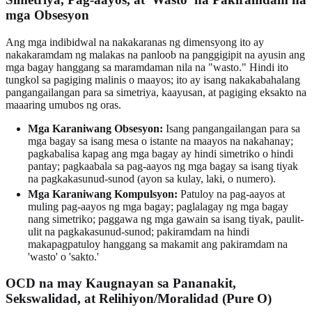
mga Obsesyon
Ang mga indibidwal na nakakaranas ng dimensyong ito ay
nakakaramdam ng malakas na panloob na panggigipit na ayusin ang
mga bagay hanggang sa maramdaman nila na "wasto." Hindi ito
tungkol sa pagiging malinis o maayos; ito ay isang nakakabahalang
pangangailangan para sa simetriya, kaayusan, at pagiging eksakto na
maaaring umubos ng oras.
Mga Karaniwang Obsesyon:
Isang pangangailangan para sa
mga bagay sa isang mesa o istante na maayos na nakahanay;
pagkabalisa kapag ang mga bagay ay hindi simetriko o hindi
pantay; pagkaabala sa pag-aayos ng mga bagay sa isang tiyak
na pagkakasunud-sunod (ayon sa kulay, laki, o numero).
Mga Karaniwang Kompulsyon:
Patuloy na pag-aayos at
muling pag-aayos ng mga bagay; paglalagay ng mga bagay
nang simetriko; paggawa ng mga gawain sa isang tiyak, paulit-
ulit na pagkakasunud-sunod; pakiramdam na hindi
makapagpatuloy hanggang sa makamit ang pakiramdam na
'wasto' o 'sakto.'
OCD na may Kaugnayan sa Pananakit,
Sekswalidad, at Relihiyon/Moralidad (Pure O)