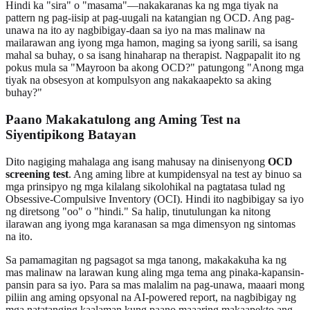
Hindi ka "sira" o "masama"—nakakaranas ka ng mga tiyak na
pattern ng pag-iisip at pag-uugali na katangian ng OCD. Ang pag-
unawa na ito ay nagbibigay-daan sa iyo na mas malinaw na
mailarawan ang iyong mga hamon, maging sa iyong sarili, sa isang
mahal sa buhay, o sa isang hinaharap na therapist. Nagpapalit ito ng
pokus mula sa "Mayroon ba akong OCD?" patungong "Anong mga
tiyak na obsesyon at kompulsyon ang nakakaapekto sa aking
buhay?"
Paano Makakatulong ang Aming Test na
Siyentipikong Batayan
Dito nagiging mahalaga ang isang mahusay na dinisenyong
OCD
screening test
. Ang aming libre at kumpidensyal na test ay binuo sa
mga prinsipyo ng mga kilalang sikolohikal na pagtatasa tulad ng
Obsessive-Compulsive Inventory (OCI). Hindi ito nagbibigay sa iyo
ng diretsong "oo" o "hindi." Sa halip, tinutulungan ka nitong
ilarawan ang iyong mga karanasan sa mga dimensyon ng sintomas
na ito.
Sa pamamagitan ng pagsagot sa mga tanong, makakakuha ka ng
mas malinaw na larawan kung aling mga tema ang pinaka-kapansin-
pansin para sa iyo. Para sa mas malalim na pag-unawa, maaari mong
piliin ang aming opsyonal na AI-powered report, na nagbibigay ng
mga natatanging kaalaman kung paano maaaring makaapekto ang