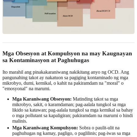
Mga Obsesyon at Kompulsyon na may Kaugnayan
sa Kontaminasyon at Paghuhugas
Ito marahil ang pinakakaraniwang nakikitang anyo ng OCD. Ang
pangunahing takot ay nakatuon sa pagiging kontaminado ng mga
mikrobyo, dumi, kemikal, o kahit na pakiramdam na "moral" o
"emosyonal" na marumi.
Mga Karaniwang Obsesyon:
Matinding takot sa mga
mikrobyo, sakit, o karamdaman; pag-aalala tungkol sa mga
likido sa katawan; pag-aalala tungkol sa mga kemikal sa bahay
o mga pollutant sa kapaligiran; pakiramdam na marumi o hindi
malinis.
Mga Karaniwang Kompulsyon:
Sobra o paulit-ulit na
paghuhugas ng kamay, pagligo, o paglilinis; pag-iwas sa mga