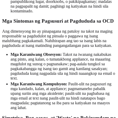
pampublikong lugar, doorknobs, o pakikipagkamay; madalas
na pagpapalit ng damit; paghingi ng katiyakan na hindi sila
kontaminado.
Mga Sintomas ng Pagsusuri at Pagdududa sa OCD
Ang dimensyong ito ay pinapagana ng patuloy na takot na maging
responsable sa pagdudulot ng pinsala o paggawa ng isang
malubhang pagkakamali. Nahihirapan ang tao sa isang labis na
pagdududa at isang matinding pangangailangan para sa katiyakan.
Mga Karaniwang Obsesyon:
Takot na iwanang nakabukas
ang pinto, ang kalan, o tumatakbong appliance, na maaaring
magdulot ng sunog o pagnanakaw; pag-aalala tungkol sa
pagkakabangga ng isang tao gamit ang kanilang sasakyan;
pagdududa kung nagpadala sila ng hindi naaangkop na email o
text.
Mga Karaniwang Kompulsyon:
Paulit-ulit na pagsusuri ng
mga kandado, kalan, at appliance; pagmamaneho pabalik
upang suriin ang mga aksidente; paulit-ulit na pagbabasa ng
mga email at text nang paulit-ulit na hindi natatapos bago
magpadala; pagtatanong sa iba para sa katiyakan na maayos
ang lahat.
Simetriya, Pag-aayos, at 'Wasto' na Pakiramdam na