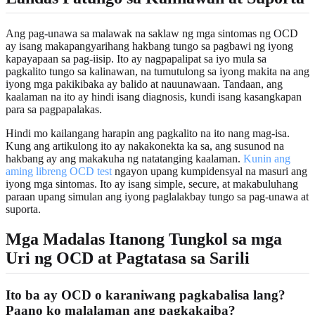
Ang pag-unawa sa malawak na saklaw ng mga sintomas ng OCD
ay isang makapangyarihang hakbang tungo sa pagbawi ng iyong
kapayapaan sa pag-iisip. Ito ay nagpapalipat sa iyo mula sa
pagkalito tungo sa kalinawan, na tumutulong sa iyong makita na ang
iyong mga pakikibaka ay balido at nauunawaan. Tandaan, ang
kaalaman na ito ay hindi isang diagnosis, kundi isang kasangkapan
para sa pagpapalakas.
Hindi mo kailangang harapin ang pagkalito na ito nang mag-isa.
Kung ang artikulong ito ay nakakonekta ka sa, ang susunod na
hakbang ay ang makakuha ng natatanging kaalaman.
Kunin ang
aming libreng OCD test
ngayon upang kumpidensyal na masuri ang
iyong mga sintomas. Ito ay isang simple, secure, at makabuluhang
paraan upang simulan ang iyong paglalakbay tungo sa pag-unawa at
suporta.
Mga Madalas Itanong Tungkol sa mga
Uri ng OCD at Pagtatasa sa Sarili
Ito ba ay OCD o karaniwang pagkabalisa lang?
Paano ko malalaman ang pagkakaiba?