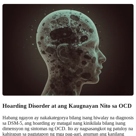
Hoarding Disorder at ang Kaugnayan Nito sa OCD
Habang ngayon ay nakakategorya bilang isang hiwalay na diagnosis
sa DSM-5, ang hoarding ay matagal nang kinikilala bilang isang
dimensyon ng sintomas ng OCD. Ito ay nagsasangkot ng patuloy na
kahirapan sa pagtatapon ng mga pag-aari, anuman ang kanilang