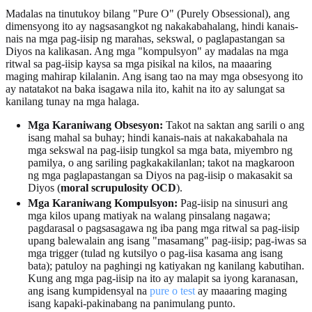
Madalas na tinutukoy bilang "Pure O" (Purely Obsessional), ang
dimensyong ito ay nagsasangkot ng nakakabahalang, hindi kanais-
nais na mga pag-iisip ng marahas, sekswal, o paglapastangan sa
Diyos na kalikasan. Ang mga "kompulsyon" ay madalas na mga
ritwal sa pag-iisip kaysa sa mga pisikal na kilos, na maaaring
maging mahirap kilalanin. Ang isang tao na may mga obsesyong ito
ay natatakot na baka isagawa nila ito, kahit na ito ay salungat sa
kanilang tunay na mga halaga.
Mga Karaniwang Obsesyon:
Takot na saktan ang sarili o ang
isang mahal sa buhay; hindi kanais-nais at nakakabahala na
mga sekswal na pag-iisip tungkol sa mga bata, miyembro ng
pamilya, o ang sariling pagkakakilanlan; takot na magkaroon
ng mga paglapastangan sa Diyos na pag-iisip o makasakit sa
Diyos (
moral scrupulosity OCD
).
Mga Karaniwang Kompulsyon:
Pag-iisip na sinusuri ang
mga kilos upang matiyak na walang pinsalang nagawa;
pagdarasal o pagsasagawa ng iba pang mga ritwal sa pag-iisip
upang balewalain ang isang "masamang" pag-iisip; pag-iwas sa
mga trigger (tulad ng kutsilyo o pag-iisa kasama ang isang
bata); patuloy na paghingi ng katiyakan ng kanilang kabutihan.
Kung ang mga pag-iisip na ito ay malapit sa iyong karanasan,
ang isang kumpidensyal na
pure o test
ay maaaring maging
isang kapaki-pakinabang na panimulang punto.