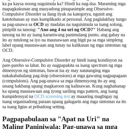
ka pa kaysa noong nagsimula ka? Hindi ka nag-iisa. Maraming mga
mapagkukunan ang masyadong pinapasimple ang Obsessive-
Compulsive Disorder sa ilang tiyak na kategorya, ngunit ang
katotohanan ay mas kumplikado at personal. Ang paglalakbay tungo
sa pag-unawa sa
OCD
ay madalas na nagsisimula sa isang solong,
pinipilit na tanong:
"Ano ang 4 na uri ng OCD?"
Habang ang
tanong na ito ay isang karaniwang panimulang punto, ang gabay na
ito ay tutulong sa iyo na maunawaan ang higit pa sa mga simpleng
label upang maunawaan ang tunay na kalikasan ng mga sintomas ng
OCD.
Ang Obsessive-Compulsive Disorder ay hindi isang kondisyon na
pare-pareho sa lahat. Ito ay nagpapakita sa isang spectrum ng mga
dimensyon ng sintomas, bawat isa ay may natatanging mga
nakakabahalang pag-iisip (obsessions) at mga gawaing nagpapagaan
(compulsions). Ang pag-unawa sa mga dimensyong ito ay ang
unang hakbang upang magkaroon ng kalinawan. Kung naghahanap
ka upang maunawaan ang iyong sariling mga pattern, ang isang
kumpidensyal na
OCD screening test
ay maaaring magbigay ng
isang organisadong paraan upang galugarin ang mga sintomas na ito
sa isang ligtas at pribadong setting.
Pagpapabulaan sa "Apat na Uri" na
Maling Paniniwala: Pag-unawa sa mga