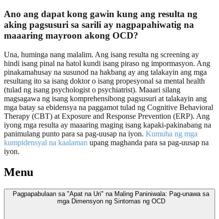
Ano ang dapat kong gawin kung ang resulta ng
aking pagsusuri sa sarili ay nagpapahiwatig na
maaaring mayroon akong OCD?
Una, huminga nang malalim. Ang isang resulta ng screening ay
hindi isang pinal na hatol kundi isang piraso ng impormasyon. Ang
pinakamahusay na susunod na hakbang ay ang talakayin ang mga
resultang ito sa isang doktor o isang propesyonal sa mental health
(tulad ng isang psychologist o psychiatrist). Maaari silang
magsagawa ng isang komprehensibong pagsusuri at talakayin ang
mga batay sa ebidensya na paggamot tulad ng Cognitive Behavioral
Therapy (CBT) at Exposure and Response Prevention (ERP). Ang
iyong mga resulta ay maaaring maging isang kapaki-pakinabang na
panimulang punto para sa pag-uusap na iyon.
Kumuha ng mga
kumpidensyal na kaalaman
upang maghanda para sa pag-uusap na
iyon.
Menu
Pagpapabulaan sa "Apat na Uri" na Maling Paniniwala: Pag-unawa sa
mga Dimensyon ng Sintomas ng OCD