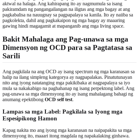
aktwal na halaga. Ang kahirapang ito ay nagmumula sa isang
pakiramdam ng pangangailangan na iligtas ang mga bagay at ang
pagkabalisa na nauugnay sa pagpapalaya sa kanila. Ito ay naiiba sa
pagkolekta, dahil ang pagkakaipon ng mga bagay ay maaaring
gawing hindi magagamit at mapanganib ang mga living space.
Bakit Mahalaga ang Pag-unawa sa mga
Dimensyon ng OCD para sa Pagtatasa sa
Sarili
Ang pagkilala na ang OCD ay isang spectrum ng mga karanasan sa
halip na ilang simpleng kategorya ay nagpapalakas. Pinatutunayan
nito ang iyong natatanging mga pakikibaka at nagpapalaya sa iyo
mula sa nakakabigo na paghahanap ng isang perpektong label. Ang
pag-unawa sa mga dimensyong ito ay isang mahalagang bahagi ng
anumang epektibong
OCD self test
.
Lampas sa mga Label: Pagkilala sa Iyong mga
Espesipikong Hamon
Kapag nakita mo ang iyong mga karanasan na naipapakita sa mga
dimensyong ito, maaari itong magdala ng napakalaking ginhawa.