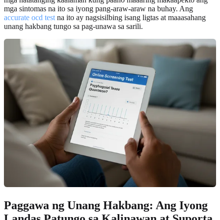
mga sintomas na ito sa iyong pang-araw-araw na buhay. Ang
accurate ocd test
na ito ay nagsisilbing isang ligtas at maaasahang
unang hakbang tungo sa pag-unawa sa sarili.
Paggawa ng Unang Hakbang: Ang Iyong
Landas Patungo sa Kalinawan at Suporta