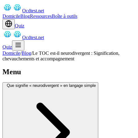
Ocdtest.net
Domicile
Blog
Ressources
Boîte à outils
Quiz
Ocdtest.net
Quiz
Domicile
/
Blog
/
Le TOC est-il neurodivergent : Signification,
chevauchements et accompagnement
Menu
Que signifie « neurodivergent » en langage simple