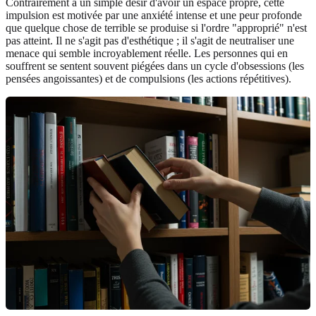
Contrairement à un simple désir d'avoir un espace propre, cette
impulsion est motivée par une anxiété intense et une peur profonde
que quelque chose de terrible se produise si l'ordre "approprié" n'est
pas atteint. Il ne s'agit pas d'esthétique ; il s'agit de neutraliser une
menace qui semble incroyablement réelle. Les personnes qui en
souffrent se sentent souvent piégées dans un cycle d'obsessions (les
pensées angoissantes) et de compulsions (les actions répétitives).