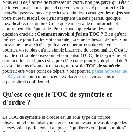
Vous est-il déjà arrivé de redresser un cadre, non pas parce qu'il était
de travers, mais parce que cela ne vous
paraissait
pas correct ? Ou
peut-être passez-vous de précieuses minutes à arranger des objets sur
votre bureau jusqu'à ce qu'ils atteignent un sens parfait, quoique
inexplicable, d'équilibre. Cette quête incessante d'uniformité et
d'ordre peut être épuisante. Pour beaucoup, cela soulève une
question cruciale :
Comment savoir si j'ai un TOC ?
Bien qu'une
préférence pour l'ordre soit courante, lorsque ce besoin de précision
provoque une anxiété significative et perturbe votre vie, vous
pourriez vivre plus qu'une simple bizarrerie de personnalité. C'est le
monde du trouble obsessionnel-compulsif (TOC) de la symétrie, et
comprendre ses signes est la première étape pour y voir plus clair. Si
ces sentiments résonnent en vous, un
test de TOC de symétrie
pourrait être votre point de départ. Vous pouvez
passer notre test de
TOC gratuit
pour commencer à explorer ces schémas dans un
espace sûr et confidentiel.
Qu'est-ce que le TOC de symétrie et
d'ordre ?
Le TOC de symétrie et d'ordre est un sous-type du trouble
obsessionnel-compulsif caractérisé par un besoin irrésistible que les
choses soient parfaitement alignées, équilibrées ou "juste parfaites".