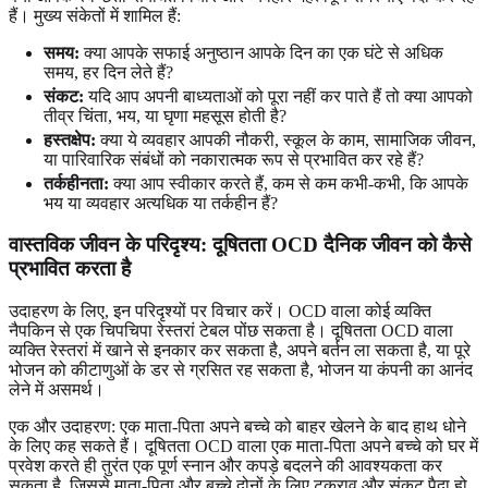
हैं। मुख्य संकेतों में शामिल हैं:
समय:
क्या आपके सफाई अनुष्ठान आपके दिन का एक घंटे से अधिक
समय, हर दिन लेते हैं?
संकट:
यदि आप अपनी बाध्यताओं को पूरा नहीं कर पाते हैं तो क्या आपको
तीव्र चिंता, भय, या घृणा महसूस होती है?
हस्तक्षेप:
क्या ये व्यवहार आपकी नौकरी, स्कूल के काम, सामाजिक जीवन,
या पारिवारिक संबंधों को नकारात्मक रूप से प्रभावित कर रहे हैं?
तर्कहीनता:
क्या आप स्वीकार करते हैं, कम से कम कभी-कभी, कि आपके
भय या व्यवहार अत्यधिक या तर्कहीन हैं?
वास्तविक जीवन के परिदृश्य: दूषितता OCD दैनिक जीवन को कैसे
प्रभावित करता है
उदाहरण के लिए, इन परिदृश्यों पर विचार करें। OCD वाला कोई व्यक्ति
नैपकिन से एक चिपचिपा रेस्तरां टेबल पोंछ सकता है। दूषितता OCD वाला
व्यक्ति रेस्तरां में खाने से इनकार कर सकता है, अपने बर्तन ला सकता है, या पूरे
भोजन को कीटाणुओं के डर से ग्रसित रह सकता है, भोजन या कंपनी का आनंद
लेने में असमर्थ।
एक और उदाहरण: एक माता-पिता अपने बच्चे को बाहर खेलने के बाद हाथ धोने
के लिए कह सकते हैं। दूषितता OCD वाला एक माता-पिता अपने बच्चे को घर में
प्रवेश करते ही तुरंत एक पूर्ण स्नान और कपड़े बदलने की आवश्यकता कर
सकता है, जिससे माता-पिता और बच्चे दोनों के लिए टकराव और संकट पैदा हो