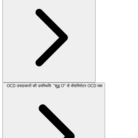
OCD उपप्रकारों की उपस्थिति: "शुद्ध O" से सेंसरिमोटर OCD तक