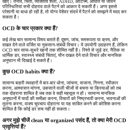
खाए। तनाव, चिंता, व्यक्तित्व शैली, ADHD, ऑटिज्म, आघात या जीवन
परिस्थितियां सभी दोहराव वाले पैटर्न को आकार दे सकती हैं। अगर इससे
परेशानी या बाधा हो रही है, तो योग्य पेशेवर संदर्भ में पैटर्न को समझने में मदद कर
सकता है।
OCD के चार प्रकार क्या हैं?
कई लेख चार सामान्य विषय बताते हैं: दूषण, जांच, समरूपता या क्रम, और
दखल देने वाले वर्जित या नुकसान-संबंधी विचार। ये उपयोगी उदाहरण हैं, लेकिन
OCD चार साफ-सुथरे खानों तक सीमित नहीं है। रिश्ते से जुड़े डर, नैतिक या
धार्मिक डर, स्वास्थ्य संबंधी चिंताएं, यौन दखल देने वाले विचार और मानसिक
अनुष्ठान भी दिखाई दे सकते हैं।
कुछ OCD habits क्या हैं?
सामान्य बाहरी व्यवहारों में बार-बार धोना, जांचना, सजाना, गिनना, स्वीकार
करना, आश्वासन मांगना, उकसाने वाली चीजों से बचना या क्रियाओं को तब
तक दोहराना शामिल है जब तक वे सही महसूस न हों। सामान्य मानसिक
अनुष्ठानों में यादों की समीक्षा करना, विचारों को निष्प्रभावी करना, भावनाओं की
तुलना करना, वाक्य चुपचाप दोहराना या यह साबित करने की कोशिश करना
शामिल है कि कोई डर सच नहीं हो सकता।
अगर मुझे चीजें clean या organized पसंद हैं, तो क्या मेरी OCD
प्रवृत्तियां हैं?