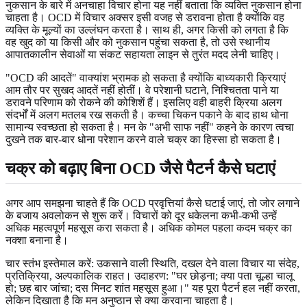
नुकसान के बारे में अनचाहा विचार होना यह नहीं बताता कि व्यक्ति नुकसान होना
चाहता है। OCD में विचार अक्सर इसी वजह से डरावना होता है क्योंकि वह
व्यक्ति के मूल्यों का उल्लंघन करता है। साथ ही, अगर किसी को लगता है कि
वह खुद को या किसी और को नुकसान पहुंचा सकता है, तो उसे स्थानीय
आपातकालीन सेवाओं या संकट सहायता लाइन से तुरंत मदद लेनी चाहिए।
"OCD की आदतें" वाक्यांश भ्रामक हो सकता है क्योंकि बाध्यकारी क्रियाएं
आम तौर पर सुखद आदतें नहीं होतीं। वे परेशानी घटाने, निश्चितता पाने या
डरावने परिणाम को रोकने की कोशिशें हैं। इसलिए वही बाहरी क्रिया अलग
संदर्भों में अलग मतलब रख सकती है। कच्चा चिकन पकाने के बाद हाथ धोना
सामान्य स्वच्छता हो सकता है। मन के "अभी साफ नहीं" कहने के कारण त्वचा
दुखने तक बार-बार धोना परेशान करने वाले चक्र का हिस्सा हो सकता है।
चक्र को बढ़ाए बिना OCD जैसे पैटर्न कैसे घटाएं
अगर आप समझना चाहते हैं कि OCD प्रवृत्तियां कैसे घटाई जाएं, तो जोर लगाने
के बजाय अवलोकन से शुरू करें। विचारों को दूर धकेलना कभी-कभी उन्हें
अधिक महत्वपूर्ण महसूस करा सकता है। अधिक कोमल पहला कदम चक्र का
नक्शा बनाना है।
चार स्तंभ इस्तेमाल करें: उकसाने वाली स्थिति, दखल देने वाला विचार या संदेह,
प्रतिक्रिया, अल्पकालिक राहत। उदाहरण: "घर छोड़ना; क्या पता चूल्हा चालू
हो; छह बार जांचा; दस मिनट शांत महसूस हुआ।" यह पूरा पैटर्न हल नहीं करता,
लेकिन दिखाता है कि मन अनुष्ठान से क्या करवाना चाहता है।