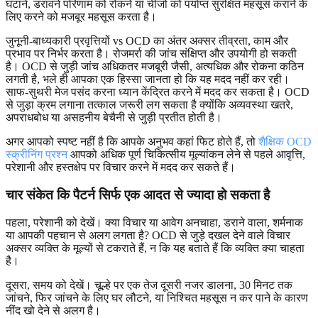
घटाने, डरावने परिणाम को रोकने या चीजों को पर्याप्त सुरक्षित महसूस कराने के
लिए करने को मजबूर महसूस करता है।
जुनूनी-बाध्यकारी प्रवृत्तियों vs OCD का अंतर अक्सर तीव्रता, काम और
प्रभाव पर निर्भर करता है। रोजमर्रा की जांच संक्षिप्त और उपयोगी हो सकती
है। OCD से जुड़ी जांच अधिकतर मजबूरी जैसी, अत्यधिक और रोकना कठिन
लगती है, भले ही आपका एक हिस्सा जानता हो कि यह मदद नहीं कर रही।
साफ-सुथरी मेज पसंद करना ध्यान केंद्रित करने में मदद कर सकता है। OCD
से जुड़ा क्रम लगाना तत्काल जरूरी लग सकता है क्योंकि अव्यवस्था खतरे,
अपराधबोध या असहनीय बेचैनी से जुड़ी प्रतीत होती है।
अगर आपको स्पष्ट नहीं है कि आपके अनुभव कहां फिट होते हैं, तो
शैक्षिक OCD
स्क्रीनिंग प्रश्न
आपको अधिक पूर्ण चिकित्सीय मूल्यांकन लेने से पहले आवृत्ति,
परेशानी और हस्तक्षेप पर विचार करने में मदद कर सकते हैं।
चार संकेत कि पैटर्न सिर्फ एक आदत से ज्यादा हो सकता है
पहला, परेशानी को देखें। क्या विचार या आवेग अनचाहा, डराने वाला, शर्मनाक
या आपकी पहचान से अलग लगता है? OCD से जुड़े दखल देने वाले विचार
अक्सर व्यक्ति के मूल्यों से टकराते हैं, न कि यह बताते हैं कि व्यक्ति क्या चाहता
है।
दूसरा, समय को देखें। चूल्हे पर एक तेज दूसरी नजर डालना, 30 मिनट तक
जांचने, फिर जांचने के लिए घर लौटने, या निश्चित महसूस न कर पाने के कारण
नींद खो देने से अलग है।