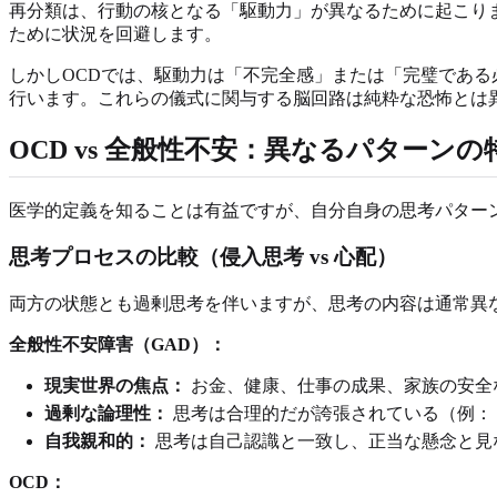
再分類は、行動の核となる「駆動力」が異なるために起こり
ために状況を回避します。
しかしOCDでは、駆動力は「不完全感」または「完璧であ
行います。これらの儀式に関与する脳回路は純粋な恐怖とは
OCD vs 全般性不安：異なるパターンの
医学的定義を知ることは有益ですが、自分自身の思考パター
思考プロセスの比較（侵入思考 vs 心配）
両方の状態とも過剰思考を伴いますが、思考の内容は通常異
全般性不安障害（GAD）：
現実世界の焦点：
お金、健康、仕事の成果、家族の安全
過剰な論理性：
思考は合理的だが誇張されている（例：
自我親和的：
思考は自己認識と一致し、正当な懸念と見
OCD：