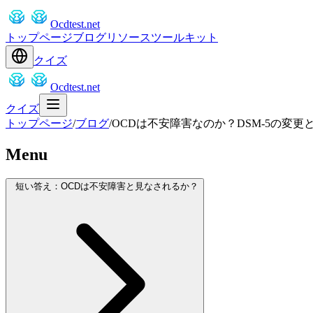
Ocdtest.net
トップページ
ブログ
リソース
ツールキット
クイズ
Ocdtest.net
クイズ
トップページ
/
ブログ
/
OCDは不安障害なのか？DSM-5の変更
Menu
短い答え：OCDは不安障害と見なされるか？