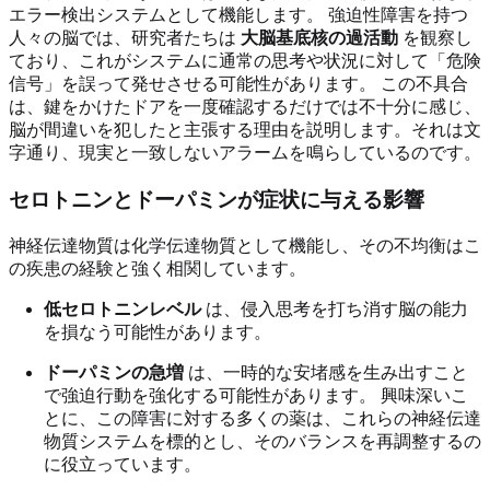
エラー検出システムとして機能します。 強迫性障害を持つ
人々の脳では、研究者たちは
大脳基底核の過活動
を観察し
ており、これがシステムに通常の思考や状況に対して「危険
信号」を誤って発せさせる可能性があります。 この不具合
は、鍵をかけたドアを一度確認するだけでは不十分に感じ、
脳が間違いを犯したと主張する理由を説明します。それは文
字通り、現実と一致しないアラームを鳴らしているのです。
セロトニンとドーパミンが症状に与える影響
神経伝達物質は化学伝達物質として機能し、その不均衡はこ
の疾患の経験と強く相関しています。
低セロトニンレベル
は、侵入思考を打ち消す脳の能力
を損なう可能性があります。
ドーパミンの急増
は、一時的な安堵感を生み出すこと
で強迫行動を強化する可能性があります。 興味深いこ
とに、この障害に対する多くの薬は、これらの神経伝達
物質システムを標的とし、そのバランスを再調整するの
に役立っています。