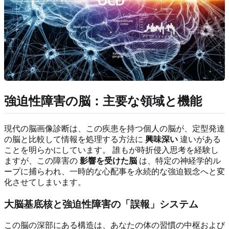
強迫性障害の脳：主要な領域と機能
現代の脳画像診断は、この疾患を持つ個人の脳が、定型発達
の脳と比較して情報を処理する方法に
興味深い
違いがある
ことを明らかにしています。 誰もが時折侵入思考を経験し
ますが、この障害の
影響を受けた脳
は、特定の神経学的ル
ープに捕らわれ、一時的な心配事を永続的な強迫観念へと変
化させてしまいます。
大脳基底核と強迫性障害の「誤報」システム
この脳の深部にある構造は、あなたの体の習慣の中枢および