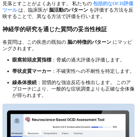
見落とすことがよくあります。 私たちの
包括的なOCD評価
ツール
は、臨床医が
脳活動のパターン
を評価する方法を反
映することで、異なる方法で評価を行います。
神経学的研究を通じた質問の妥当性検証
各質問は、この疾患の既知の
脳の特徴的パターン
にマッピ
ングされます。
眼窩前頭皮質指標
：脅威の過大評価を評価します。
帯状皮質マーカー
：不確実性への不耐性を特定します。
線条体接続
：習慣的な強迫反応を検出します。 このア
プローチにより、一般的な症状調査よりも正確な全体像
が得られます。