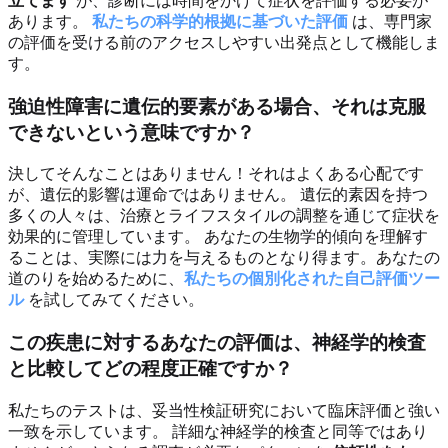
立てます
が、診断には時間をかけて症状を評価する必要が
あります。
私たちの科学的根拠に基づいた評価
は、専門家
の評価を受ける前のアクセスしやすい出発点として機能しま
す。
強迫性障害に遺伝的要素がある場合、それは克服
できないという意味ですか？
決してそんなことはありません！それはよくある心配です
が、遺伝的影響は運命ではありません。 遺伝的素因を持つ
多くの人々は、治療とライフスタイルの調整を通じて症状を
効果的に管理しています。 あなたの生物学的傾向を理解す
ることは、実際には力を与えるものとなり得ます。あなたの
道のりを始めるために、
私たちの個別化された自己評価ツー
ル
を試してみてください。
この疾患に対するあなたの評価は、神経学的検査
と比較してどの程度正確ですか？
私たちのテストは、妥当性検証研究において臨床評価と強い
一致を示しています。 詳細な神経学的検査と同等ではあり