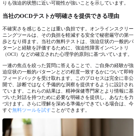
りも強迫的状態に近い可能性が強いことを示しています。
当社のOCDテストが明確さを提供できる理由
不確実さを感じることは重い負担です。オンラインスクリー
ニングツールは、その負担を軽減する安全で秘密厳守の第一
歩となり得ます。当社の無料テストは、強迫症状の一般的パ
ターンと経験を評価するために、強迫性障害インベントリ
（OCI）などの確立された心理学的原則に基づいています。
一連の焦点を絞った質問に答えることで、ご自身の経験が強
迫症状の一般的パターンとどの程度一致するかについて即時
フィードバックを受け取れます。このプロセスは完全に非公
開で、診断ではなく予備的な洞察を提供するように設計され
ています。これらの結果は、精神保健専門家とより情報に基
づいた対話を持つために必要な明確さを提供し、あなたを力
づけます。さらに理解を深める準備ができている場合は、今
すぐ
無料ツールを試す
ことができます。