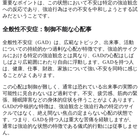
重要なポイントは、この状態において不安は特定の強迫観念
への反応であり、強迫行為はその不安を中和しようとする試
みだということです。
全般性不安症：制御不能な心配事
全般性不安症（GAD）は、広範なトピック、出来事、活動
についての持続的かつ過剰な心配が特徴です。強迫的サイク
ルにおける特定の強迫観念とは異なり、GADの心配はしば
しばより広範囲にわたり自由に浮動します。GADを持つ人
は、健康、仕事、財政、家族について強い不安を同時に感じ
ることがよくあります。
この心配は制御が難しく、通常は恐れている出来事の実際の
可能性に見合わないほど過剌です。不安、疲労感、筋肉の緊
張、睡眠障害などの身体的症状を伴うことがよくあります。
GADの中核的な特徴は、強迫観念と強迫行為の特定のサイ
クルではなく、絶え間ない焦点の定まらない心配の状態で
す。つまり、GADを持つ人は重大な苦痛を経験しますが、
通常は強迫的な状態の特徴である儀式的行動には従事しませ
ん。