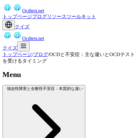
Ocdtest.net
トップページ
ブログ
リソース
ツールキット
クイズ
Ocdtest.net
クイズ
トップページ
/
ブログ
/
OCDと不安症：主な違いとOCDテスト
を受けるタイミング
Menu
強迫性障害と全般性不安症：本質的な違い