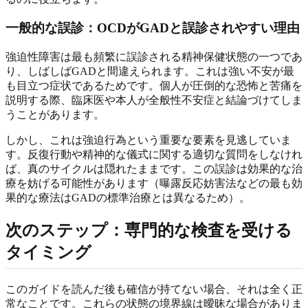
一般的な誤診：OCDがGADと誤診されやすい理由
強迫性障害は最も頻繁に誤診される精神保健状態の一つであ
り、しばしばGADと間違えられます。これは強い不安が最
も目立つ症状であるためです。個人が圧倒的な恐怖と苦痛を
説明する際、臨床医や本人が全般性不安症と結論づけてしま
うことがあります。
しかし、これは強迫行為という重要な要素を見逃していま
す。反復行動や精神的な儀式に関する適切な質問をしなけれ
ば、真のサイクルは隠れたままです。この誤診は効果的な治
療を妨げる可能性があります（曝露反応妨害法などの最も効
果的な療法はGADの標準治療とは異なるため）。
次のステップ：専門的な検査を受ける
タイミング
このガイドを読んだ後も確信が持てない場合、それは全く正
常なことです。これらの状態の境界線は曖昧な場合がありま