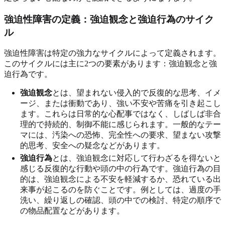
強迫性障害の定義：強迫観念と強迫行為のサイク
ル
強迫性障害は特定の強力なサイクルによって定義されます。
このサイクルには主に2つの要素があります：強迫観念と強
迫行為です。
強迫観念
とは、望まれない侵入的で反復的な思考、イメ
ージ、または衝動であり、強い不安や苦痛を引き起こし
ます。これらは日常的な心配事ではなく、しばしば非合
理的で持続的、制御不能に感じられます。一般的なテー
マには、汚染への恐怖、完全性への要求、望まない攻撃
的思考、安全への疑念などがあります。
強迫行為
とは、強迫観念に対応して行わざるを得ないと
感じる反復的な行動や頭の中の行為です。強迫行為の目
的は、強迫観念による不安を軽減するか、恐れている出
来事が起こるのを防ぐことです。例としては、過度の手
洗い、繰り返しの確認、頭の中での検討、特定の順序で
の物品配置などがあります。