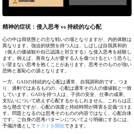
精神的症状：侵入思考 vs 持続的な心配
心の中は両状態との主な戦いの場となりますが、内的体験は
異なります。強迫的状態を持つ人は、しばしば自我異和的
（個人の価値観や自己認識と対立する）な侵入思考を経験し
ます。例えば、善良な人が愛する人を傷つけるという恐ろし
い望まない思考を抱くことがあります。思考そのものが強い
恐怖と羞恥心の源となります。
一方、GADの持続的な心配は通常、自我調和的です。つま
り、過剰ではあるものの、心配は通常その人の価値観と一致
しています。GADを持つ人は、子供の安全、仕事の成果、
支払いについて絶えず心配するかもしれません。これらは正
当な懸念ですが、心配の強度と持続時間が障害を定義づけま
す。問題となるのは思考そのものの内容ではなく、心配自体
です。ご自身の思考パターンについてより明確にするには、
予備評価として
テストを開始
できます。