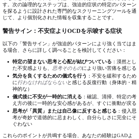
す。次の論理的なステップは、強迫的症状の特定のパターン
を探るように設計された専門的なスクリーニングツールを通
じて、より個別化された情報を収集することです。
警告サイン：不安症よりOCDを示唆する症状
以下の「警告サイン」が強迫的パターンにより強く当てはま
る場合、さらに詳しく調べることを検討してください：
特定の望まない思考と心配が結びついている
：漠然とし
た不安感よりも、
思考そのもの
により強い苦痛を感じる
気分を良くするための儀式を行う
：不安を緩和するため
に
行わなければならない
と感じる反復行動（身体的・精
神的な）
儀式後に不安が一時的に消える
：確認、清掃、特定の考
え方の後に一時的な安心感があるが、すぐに衝動が戻る
思考が「異質」または自己像に反すると感じる
：侵入思
考が奇妙で道徳的に忌まわしく、自分らしさに完全にそ
ぐわない
これらのポイントが共鳴する場合、あなたの経験はGADよ