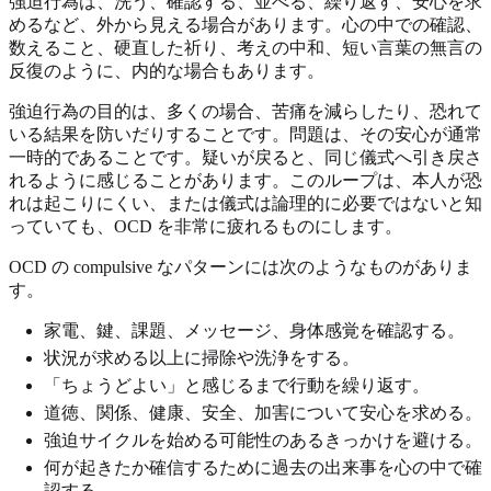
強迫行為は、洗う、確認する、並べる、繰り返す、安心を求
めるなど、外から見える場合があります。心の中での確認、
数えること、硬直した祈り、考えの中和、短い言葉の無言の
反復のように、内的な場合もあります。
強迫行為の目的は、多くの場合、苦痛を減らしたり、恐れて
いる結果を防いだりすることです。問題は、その安心が通常
一時的であることです。疑いが戻ると、同じ儀式へ引き戻さ
れるように感じることがあります。このループは、本人が恐
れは起こりにくい、または儀式は論理的に必要ではないと知
っていても、OCD を非常に疲れるものにします。
OCD の compulsive なパターンには次のようなものがありま
す。
家電、鍵、課題、メッセージ、身体感覚を確認する。
状況が求める以上に掃除や洗浄をする。
「ちょうどよい」と感じるまで行動を繰り返す。
道徳、関係、健康、安全、加害について安心を求める。
強迫サイクルを始める可能性のあるきっかけを避ける。
何が起きたか確信するために過去の出来事を心の中で確
認する。