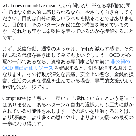
what does compulsive mean という問いが、単なる学問的な関
心ではなく個人的に感じられるなら、やさしく向き合ってく
ださい。目的は自分に厳しいラベルを貼ることではありませ
ん。目的は、そのパターンが役に立つ構造を与えているの
か、それとも静かに柔軟性を奪っているのかを理解すること
です。
まず、反復行動、通常のきっかけ、それが減らす感情、その
後に残る代償を書き出してみてもよいでしょう。OCD が心
配の一部であるなら、資格ある専門家と話す前に
非公開の
OCD 自己評価リソース
を確認すると、例を整理する助けに
なります。その行動が深刻な苦痛、安全上の懸念、金銭的損
害、生活の大きな混乱を生んでいる場合、専門的支援がより
適切な次の一歩です。
Compulsive は「悪い」「弱い」「壊れている」という意味で
はありません。あるパターンが自由な選択よりも圧力に動か
されている可能性を示します。その違いを理解することは、
より明確さ、より多くの思いやり、よりよい支援への最初の
一歩になり得ます。