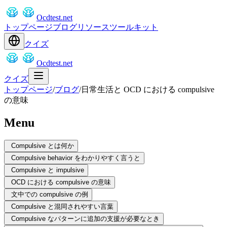
Ocdtest.net
トップページ
ブログ
リソース
ツールキット
クイズ
Ocdtest.net
クイズ
トップページ
/
ブログ
/
日常生活と OCD における compulsive
の意味
Menu
Compulsive とは何か
Compulsive behavior をわかりやすく言うと
Compulsive と impulsive
OCD における compulsive の意味
文中での compulsive の例
Compulsive と混同されやすい言葉
Compulsive なパターンに追加の支援が必要なとき