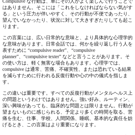
Compulsive な行動は、単にその人がよく楽しんで行うことで
はありません。そこには「これをしなければならない気がす
る」という圧力が伴いやすく、その行動が不便であったり、
望んでいなかったり、状況に対して大きすぎたりしても起こ
ります。
この言葉には、広い日常的な意味と、より具体的な心理学的
な意味があります。日常会話では、何かを繰り返し行う人を
表すために “compulsive reader”、“compulsive
planner”、“compulsive texter” などと言うことがあります。そ
の使い方は、軽く無害な場合もあります。心理学では、
compulsive は通常、苦痛、不確実性、または恐れている結果
を減らすために行われる反復行動や心の中の儀式を指しま
す。
この違いは重要です。すべての反復行動がメンタルヘルス上
の問題というわけではありません。強い好み、ルーティン、
深い興味があっても、臨床的な問題とは限りません。行動が
望まないものに感じられる、予定より多くの時間を取る、苦
痛を生む、仕事、学校、人間関係、睡眠、基本的な責任を妨
げるとき、この言葉はより重要になります。