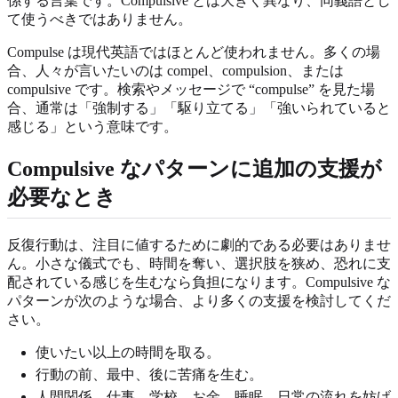
係する言葉です。Compulsive とは大きく異なり、同義語とし
て使うべきではありません。
Compulse は現代英語ではほとんど使われません。多くの場
合、人々が言いたいのは compel、compulsion、または
compulsive です。検索やメッセージで “compulse” を見た場
合、通常は「強制する」「駆り立てる」「強いられていると
感じる」という意味です。
Compulsive なパターンに追加の支援が
必要なとき
反復行動は、注目に値するために劇的である必要はありませ
ん。小さな儀式でも、時間を奪い、選択肢を狭め、恐れに支
配されている感じを生むなら負担になります。Compulsive な
パターンが次のような場合、より多くの支援を検討してくだ
さい。
使いたい以上の時間を取る。
行動の前、最中、後に苦痛を生む。
人間関係、仕事、学校、お金、睡眠、日常の流れを妨げ