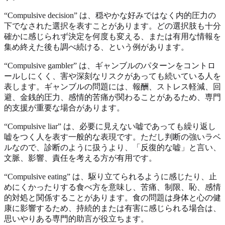
“Compulsive decision” は、穏やかな好みではなく内的圧力の
下でなされた選択を表すことがあります。どの選択肢も十分
確かに感じられず決定を何度も変える、または有用な情報を
集め終えた後も調べ続ける、という例があります。
“Compulsive gambler” は、ギャンブルのパターンをコントロ
ールしにくく、害や深刻なリスクがあっても続いている人を
表します。ギャンブルの問題には、報酬、ストレス軽減、回
避、金銭的圧力、感情的苦痛が関わることがあるため、専門
的支援が重要な場合があります。
“Compulsive liar” は、必要に見えない嘘であっても繰り返し
嘘をつく人を表す一般的な表現です。ただし判断の強いラベ
ルなので、診断のように扱うより、「反復的な嘘」と言い、
文脈、影響、責任を考える方が有用です。
“Compulsive eating” は、駆り立てられるように感じたり、止
めにくかったりする食べ方を意味し、苦痛、制限、恥、感情
的対処と関係することがあります。食の問題は身体と心の健
康に影響するため、持続的または有害に感じられる場合は、
思いやりある専門的助言が役立ちます。