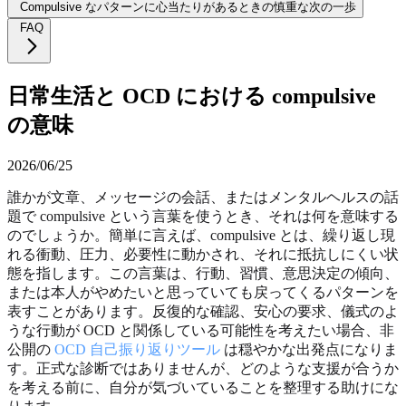
Compulsive なパターンに心当たりがあるときの慎重な次の一歩
FAQ
日常生活と OCD における compulsive
の意味
2026/06/25
誰かが文章、メッセージの会話、またはメンタルヘルスの話
題で compulsive という言葉を使うとき、それは何を意味する
のでしょうか。簡単に言えば、compulsive とは、繰り返し現
れる衝動、圧力、必要性に動かされ、それに抵抗しにくい状
態を指します。この言葉は、行動、習慣、意思決定の傾向、
または本人がやめたいと思っていても戻ってくるパターンを
表すことがあります。反復的な確認、安心の要求、儀式のよ
うな行動が OCD と関係している可能性を考えたい場合、非
公開の
OCD 自己振り返りツール
は穏やかな出発点になりま
す。正式な診断ではありませんが、どのような支援が合うか
を考える前に、自分が気づいていることを整理する助けにな