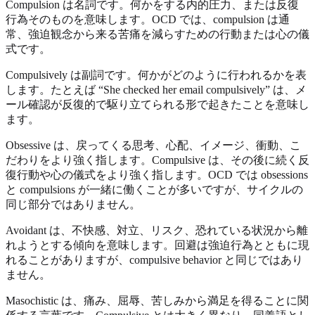
Compulsion は名詞です。何かをする内的圧力、または反復
行為そのものを意味します。OCD では、compulsion は通
常、強迫観念から来る苦痛を減らすための行動または心の儀
式です。
Compulsively は副詞です。何かがどのように行われるかを表
します。たとえば “She checked her email compulsively” は、メ
ール確認が反復的で駆り立てられる形で起きたことを意味し
ます。
Obsessive は、戻ってくる思考、心配、イメージ、衝動、こ
だわりをより強く指します。Compulsive は、その後に続く反
復行動や心の儀式をより強く指します。OCD では obsessions
と compulsions が一緒に働くことが多いですが、サイクルの
同じ部分ではありません。
Avoidant は、不快感、対立、リスク、恐れている状況から離
れようとする傾向を意味します。回避は強迫行為とともに現
れることがありますが、compulsive behavior と同じではあり
ません。
Masochistic は、痛み、屈辱、苦しみから満足を得ることに関