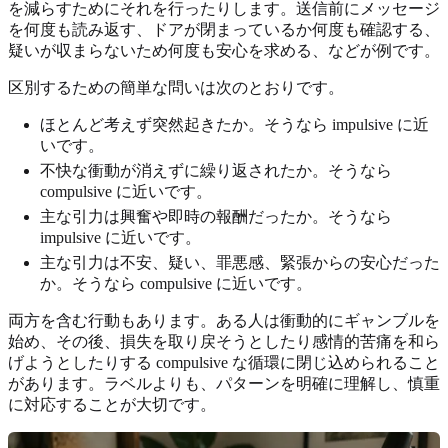
を減らすためにそれを行ったりします。送信前にメッセージ
を何度も読み返す、ドアが閉まっているか何度も確認する、
疑いが収まらないため何度も安心を求める、などが例です。
区別するための簡単な問いは次のとおりです。
ほとんど考えず突然起きたか。そうなら impulsive に近
いです。
不快な衝動が消えずに繰り返されたか。そうなら
compulsive に近いです。
主な引力は興奮や即時の報酬だったか。そうなら
impulsive に近いです。
主な引力は不安、疑い、罪悪感、緊張からの安心だった
か。そうなら compulsive に近いです。
両方を含む行動もあります。ある人は衝動的にギャンブルを
始め、その後、損失を取り戻そうとしたり感情的苦痛を和ら
げようとしたりする compulsive な循環に閉じ込められること
があります。ラベルよりも、パターンを明確に理解し、慎重
に対応することが大切です。