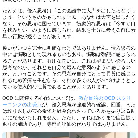
たとえば、侵入思考は「この会議中に大声を出したらどうし
よう」というものかもしれません。あなたは大声を出したく
なく、その思考に困っています。衝動的な思考は「今すぐ口
を挟みたい」のように感じられ、結果を十分に考える前に素
早い行動が続くことがあります。
違いがいつも完全に明確なわけではありません。侵入思考の
中には衝動として現れるものもあり、衝動は強烈に感じられ
ることがあります。有用な問いは、これは望まない恐ろしい
思考なのか、それとも自分で選んだ意図のように感じるの
か、ということです。その思考が自分にとって異質に感じら
れるため苦痛を生むなら、それが多くの人が名づけようとし
ている侵入的な性質であることがよくあります。
OCD に関連する心配については、
教育目的の OCD スクリ
ーニングの出発点
が、侵入思考が強迫的な確認、回避、また
は繰り返しの安心希求と組み合わさっているかを振り返る助
けになるかもしれません。ただし、それはあくまで自己振り
返りの補助であり、専門的評価の代わりではありません。