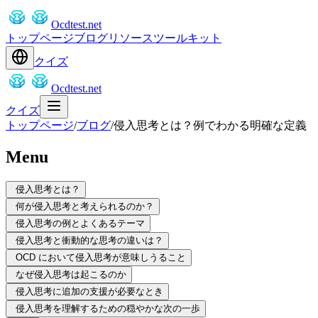
Ocdtest.net
トップページ
ブログ
リソース
ツールキット
クイズ
Ocdtest.net
クイズ
トップページ
/
ブログ
/
侵入思考とは？例でわかる明確な定義
Menu
侵入思考とは？
何が侵入思考と考えられるのか？
侵入思考の例とよくあるテーマ
侵入思考と衝動的な思考の違いは？
OCD において侵入思考が意味しうること
なぜ侵入思考は起こるのか
侵入思考に追加の支援が必要なとき
侵入思考を理解するための穏やかな次の一歩