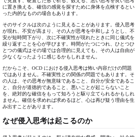
で見直す、硬直した形で祈る、数える、悪い思考を良い思考
に置き換える、確信の感覚を探すために身体を点検するとい
った内的なものの場合もあります。
そのサイクルは次のように見えることがあります。侵入思考
が現れ、不安が高まり、その人が思考を中和しようとし、不
安が短時間下がり、次に不確実性が現れたときに同じ儀式を
繰り返すことを心が学びます。時間がたつにつれ、ひとつひ
とつの儀式はその場では合理的に見えても、その人は自由が
少なくなったように感じるかもしれません。
だからこそ、OCD における侵入思考は怖い内容だけの問題
ではありません。不確実性との関係の問題でもあります。そ
の人は、その思考が無意味であること、自分が安全であるこ
と、自分が道徳的であること、悪いことが起こらないこと
を、絶対的な確信をもって知ろうと駆り立てられるかもしれ
ません。確信を求めれば求めるほど、心は再び疑う理由を生
み出すことがあります。
なぜ侵入思考は起こるのか