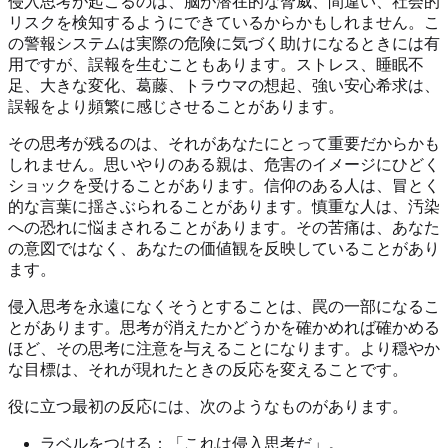
侵入思考が起こるのは、脳が潜在的な脅威、間違い、社会的
リスクを検知するようにできているからかもしれません。こ
の警報システムは実際の危険に気づく助けになるときには有
用ですが、誤報を生むこともあります。ストレス、睡眠不
足、大きな変化、葛藤、トラウマの想起、強い安心希求は、
誤報をより頻繁に感じさせることがあります。
その思考が残るのは、それがあなたにとって重要だからかも
しれません。思いやりのある親は、危害のイメージにひどく
ショックを受けることがあります。信仰のある人は、冒とく
的な言葉に揺さぶられることがあります。慎重な人は、汚染
への恐れに悩まされることがあります。その苦痛は、あなた
の意図ではなく、あなたの価値観を反映していることがあり
ます。
侵入思考を永遠になくそうとすることは、罠の一部になるこ
とがあります。思考が消えたかどうかを確かめれば確かめる
ほど、その思考に注意を与えることになります。より穏やか
な目標は、それが現れたときの反応を変えることです。
役に立つ最初の反応には、次のようなものがあります。
ラベルをつける：「これは侵入思考だ」。