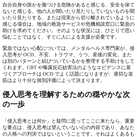
自分自身や誰かを傷つける危険があると感じる、安全を保て
ないと感じる、他の人が聞いたり見たりしていないものを聞
いたり見たりする、または現実から切り離されているように
感じる場合は、地域の救急サービスや危機相談窓口に緊急の
助けを求めてください。そのような状況には、ひとりで思い
悩むことではなく、すぐに人による支援が必要です。
緊急ではない心配については、メンタルヘルス専門家が、侵
入思考が OCD、不安、トラウマ、うつ、産後の変化、また
は別のパターンと結びついているかを整理する手助けをして
くれます。CBT や曝露反応妨害法のようなエビデンスに基
づくアプローチは OCD でよく話題になりますが、適切な道
筋はより十分な個別評価によって決まります。
侵入思考を理解するための穏やかな次
の一歩
「侵入思考とは何か」と疑問に思ってここに来たなら、重要
な要点は、侵入思考は望んでいない心の内容であり、あなた
の人格への判決ではないということです。それはよくあるも