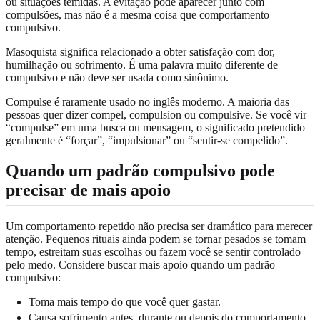
ou situações temidas. A evitação pode aparecer junto com
compulsões, mas não é a mesma coisa que comportamento
compulsivo.
Masoquista significa relacionado a obter satisfação com dor,
humilhação ou sofrimento. É uma palavra muito diferente de
compulsivo e não deve ser usada como sinônimo.
Compulse é raramente usado no inglês moderno. A maioria das
pessoas quer dizer compel, compulsion ou compulsive. Se você vir
“compulse” em uma busca ou mensagem, o significado pretendido
geralmente é “forçar”, “impulsionar” ou “sentir-se compelido”.
Quando um padrão compulsivo pode
precisar de mais apoio
Um comportamento repetido não precisa ser dramático para merecer
atenção. Pequenos rituais ainda podem se tornar pesados se tomam
tempo, estreitam suas escolhas ou fazem você se sentir controlado
pelo medo. Considere buscar mais apoio quando um padrão
compulsivo:
Toma mais tempo do que você quer gastar.
Causa sofrimento antes, durante ou depois do comportamento.