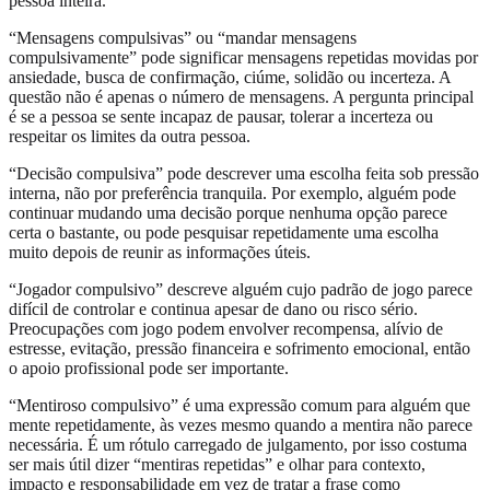
pessoa inteira.
“Mensagens compulsivas” ou “mandar mensagens
compulsivamente” pode significar mensagens repetidas movidas por
ansiedade, busca de confirmação, ciúme, solidão ou incerteza. A
questão não é apenas o número de mensagens. A pergunta principal
é se a pessoa se sente incapaz de pausar, tolerar a incerteza ou
respeitar os limites da outra pessoa.
“Decisão compulsiva” pode descrever uma escolha feita sob pressão
interna, não por preferência tranquila. Por exemplo, alguém pode
continuar mudando uma decisão porque nenhuma opção parece
certa o bastante, ou pode pesquisar repetidamente uma escolha
muito depois de reunir as informações úteis.
“Jogador compulsivo” descreve alguém cujo padrão de jogo parece
difícil de controlar e continua apesar de dano ou risco sério.
Preocupações com jogo podem envolver recompensa, alívio de
estresse, evitação, pressão financeira e sofrimento emocional, então
o apoio profissional pode ser importante.
“Mentiroso compulsivo” é uma expressão comum para alguém que
mente repetidamente, às vezes mesmo quando a mentira não parece
necessária. É um rótulo carregado de julgamento, por isso costuma
ser mais útil dizer “mentiras repetidas” e olhar para contexto,
impacto e responsabilidade em vez de tratar a frase como