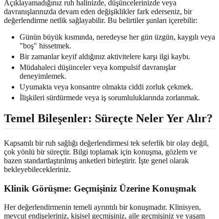
Açıklayamadığınız ruh halinizde, düşüncelerinizde veya
davranışlarınızda devam eden değişiklikler fark ederseniz, bir
değerlendirme netlik sağlayabilir. Bu belirtiler şunları içerebilir:
Günün büyük kısmında, neredeyse her gün üzgün, kaygılı veya
"boş" hissetmek.
Bir zamanlar keyif aldığınız aktivitelere karşı ilgi kaybı.
Müdahaleci düşünceler veya kompulsif davranışlar
deneyimlemek.
Uyumakta veya konsantre olmakta ciddi zorluk çekmek.
İlişkileri sürdürmede veya iş sorumluluklarında zorlanmak.
Temel Bileşenler: Süreçte Neler Yer Alır?
Kapsamlı bir ruh sağlığı değerlendirmesi tek seferlik bir olay değil,
çok yönlü bir süreçtir. Bilgi toplamak için konuşma, gözlem ve
bazen standartlaştırılmış anketleri birleştirir. İşte genel olarak
bekleyebilecekleriniz.
Klinik Görüşme: Geçmişiniz Üzerine Konuşmak
Her değerlendirmenin temeli ayrıntılı bir konuşmadır. Klinisyen,
mevcut endişeleriniz, kişisel geçmişiniz, aile geçmişiniz ve yaşam