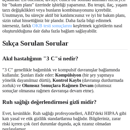
bir "bakım planı" üzerinde işbirliği yaparsınız. Bu terapi, ilaç, yaşam
tarzı değişiklikleri veya bunların kombinasyonunu içerebilir.
Unutmayın, bu süreçte aktif bir katılımcısınız ve iyi bir bakım planı,
sizin rahat hissettiğiniz bir plandır. Daha fazla bilgi edinmek
isterseniz, farklı
OKB testi sonuçlarını
keşfetmek içgörülerin nasıl
oluşturulduğuna dair daha fazla bağlam sağlayabilir.
Sıkça Sorulan Sorular
Akıl hastalığının "3 C"si nedir?
"3 C" genellikle bağımlılık ve kompulsif davranışlar bağlamında
kullanılır. Şunları ifade eder:
Kompülsiyon
(bir şey yapmaya
yönelik dayanılmaz dürtü),
Kontrol Kaybı
(davranışı durdurmada
zorluk) ve
Olumsuz Sonuçlara Rağmen Devam
(olumsuz
sonuçlar olmasına rağmen davranışa devam etme).
Ruh sağlığı değerlendirmesi gizli midir?
Evet, kesinlikle. Ruh sağlığı profesyonelleri, ABD'deki HIPAA gibi
katı yasal ve etik gizlilik standartlarına bağlıdır. Bilgileriniz, zarar
riski içeren çok özel durumlar dışında, açık rızanız olmadan
paylaşılamaz.