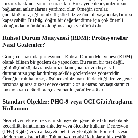
tarzınız hakkında sorular soracaktır. Bu sayede deneyimlerinizin
bağlamını anlamalarına yardımcı olur. Örneğin sorular,
çocukluğunuz, eğitiminiz, ilişkileriniz ve önemli yaşam olaylarınızı
kapsayabilir. Bu bilgi doğru bir değerlendirme için çok önemli
olduğundan mümkün olduğunca açık ve dürüst olun.
Ruhsal Durum Muayenesi (RDM): Profesyoneller
Nasıl Gözlemler?
Görüşme sırasında profesyonel, Ruhsal Durum Muayenesi (RDM)
olarak bilinen bir gözlem de yapacaktır. Bu resmi bir test değil,
görünüşünüzü, davranışlarınızı, konuşmanızı ve duygusal
durumunuzu yapılandırılmış şekilde gözlemleme yöntemidir.
Örneğin; ruh halinize, düşüncelerinizi nasıl ifade ettiğinize ve genel
farkındalığınıza dikkat edeceklerdir. Sözlü olarak paylaştıklarınızı
tamamlayan değerli, gerçek zamanlı içgörüler sağlar.
Standart Ölçekler: PHQ-9 veya OCI Gibi Araçların
Kullanımı
Nesnel veri elde etmek için klinisyenler genellikle bilimsel olarak
geçerliliği kanıtlanmış anketler veya ölçekler kullanır. Depresyon
(PHQ-9 gibi) veya anksiyete belirtileriyle ilgili bir kontrol listesini
doldurmanız istenebilir. Takıntılı-kompulsif kalıplar gibi spesifik