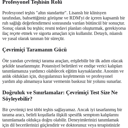
Profesyonel Teşhisin Rolü
Profesyonel teşhis "altın standarttır". Lisanslı bir klinisyen
tarafından, bahsettiğimiz görüşme ve RDM'yi de içeren kapsamlı bir
ruh sağlığı değerlendirmesi sonrasında varılan bütüncül bir sonuçtur.
Sonuç olarak bu teşhis; resmi tedavi planları oluşturmak, gerekiyorsa
ilaç reçete etmek ve sigorta amaçları için kullanılır. Detaylı, nüanslı
ve yasal olarak tanınan bir süreçtir.
Çevrimiçi Taramanın Gücü
Öte yandan çevrimiçi tarama araçları, erişilebilir bir ilk adım olacak
şekilde tasarlanmıştır. Potansiyel belirtileri ve endişe verici kalıpları
tanımlamanıza yardımcı olabilecek eğitim kaynaklarıdır. Anonim ve
anlık oldukları için, duygularınızı keşfetmenin ve profesyonel
yardım alıp almamaya karar vermenin baskısız bir yolunu sunarlar.
Doğruluk ve Sınırlamalar: Çevrimiçi Test Size Ne
Söyleyebilir?
Bir çevrimiçi test tıbbi teşhis sağlayamaz. Ancak iyi tasarlanmış bir
tarama aracı, belirli koşullarla ilişkili spesifik semptom kalıplarını
tanımlamada oldukça doğru olabilir. Deneyimlerinizi tanımlamak
için dil becerilerinizi güçlendirir ve doktorunuz veya terapistinizle