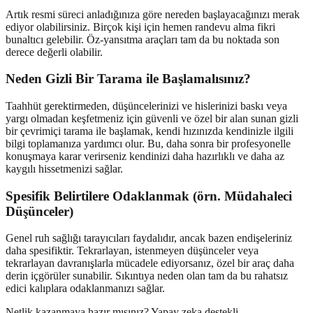
Artık resmi süreci anladığınıza göre nereden başlayacağınızı merak
ediyor olabilirsiniz. Birçok kişi için hemen randevu alma fikri
bunaltıcı gelebilir. Öz-yansıtma araçları tam da bu noktada son
derece değerli olabilir.
Neden Gizli Bir Tarama ile Başlamalısınız?
Taahhüt gerektirmeden, düşüncelerinizi ve hislerinizi baskı veya
yargı olmadan keşfetmeniz için güvenli ve özel bir alan sunan gizli
bir çevrimiçi tarama ile başlamak, kendi hızınızda kendinizle ilgili
bilgi toplamanıza yardımcı olur. Bu, daha sonra bir profesyonelle
konuşmaya karar verirseniz kendinizi daha hazırlıklı ve daha az
kaygılı hissetmenizi sağlar.
Spesifik Belirtilere Odaklanmak (örn. Müdahaleci
Düşünceler)
Genel ruh sağlığı tarayıcıları faydalıdır, ancak bazen endişeleriniz
daha spesifiktir. Tekrarlayan, istenmeyen düşünceler veya
tekrarlayan davranışlarla mücadele ediyorsanız, özel bir araç daha
derin içgörüler sunabilir. Sıkıntıya neden olan tam da bu rahatsız
edici kalıplara odaklanmanızı sağlar.
Netlik kazanmaya hazır mısınız? Yapay zeka destekli