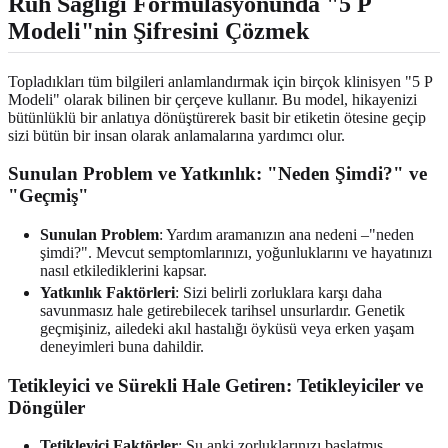
Ruh Sağlığı Formülasyonunda "5 P
Modeli"nin Şifresini Çözmek
Topladıkları tüm bilgileri anlamlandırmak için birçok klinisyen "5 P
Modeli" olarak bilinen bir çerçeve kullanır. Bu model, hikayenizi
bütünlüklü bir anlatıya dönüştürerek basit bir etiketin ötesine geçip
sizi bütün bir insan olarak anlamalarına yardımcı olur.
Sunulan Problem ve Yatkınlık: "Neden Şimdi?" ve
"Geçmiş"
Sunulan Problem
: Yardım aramanızın ana nedeni –"neden
şimdi?". Mevcut semptomlarınızı, yoğunluklarını ve hayatınızı
nasıl etkilediklerini kapsar.
Yatkınlık Faktörleri
: Sizi belirli zorluklara karşı daha
savunmasız hale getirebilecek tarihsel unsurlardır. Genetik
geçmişiniz, ailedeki akıl hastalığı öyküsü veya erken yaşam
deneyimleri buna dahildir.
Tetikleyici ve Sürekli Hale Getiren: Tetikleyiciler ve
Döngüler
Tetikleyici Faktörler
: Şu anki zorluklarınızı başlatmış