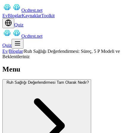
Ocdtest.net
Ev
Bloglar
Kaynaklar
Toolkit
Quiz
Ocdtest.net
Quiz
Ev
/
Bloglar
/
Ruh Sağlığı Değerlendirmesi: Süreç, 5 P Modeli ve
Beklentileriniz
Menu
Ruh Sağlığı Değerlendirmesi Tam Olarak Nedir?