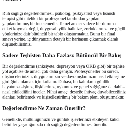
Ruh sağlığı değerlendirmesi, psikolog, psikiyatrist veya lisanslı
terapist gibi nitelikli bir profesyonel tarafından yapılan
yapılandırılmış bir incelemedir. Temel amacı sadece bir duruma
etiket koymak değil, duygusal iyilik halinize, zorluklarınıza ve güçlü
yönlerinize dair bütüncül bir tablo oluşturmaktır. Bunu bir final
sınavı yerine, iç dünyanızın detaylı bir haritasını çıkarmak olarak
düşünebilirsiniz.
Sadece Teşhisten Daha Fazlası: Bütüncül Bir Bakış
Bir değerlendirme (anksiyete, depresyon veya OKB gibi) bir teşhise
yol açabilse de amacı çok daha geniştir. Profesyoneller bu süreci,
düşüncelerinizin, duygularınızın ve davranışlarınızın nasıl etkileşime
girdiğini anlamak için kullanır. Dahası, bu kalıpların günlük
hayatınızı –işiniz, ilişkileriniz, uykunuz ve genel sağlığınız da dahil–
nasıl etkilediğini inceler. Nihai amaç, desteğe ihtiyaç duyabileceğiniz
alanları belirlemek ve kişiselleştirilmiş bir bakım planı oluşturmaktır.
Değerlendirme Ne Zaman Önerilir?
Genellikle, mutluluğunuzu ve günlük işlevlerinizi etkileyen kalıcı
belirtiler yaşadığınızda ruh sağlığı değerlendirmesi önerilir.