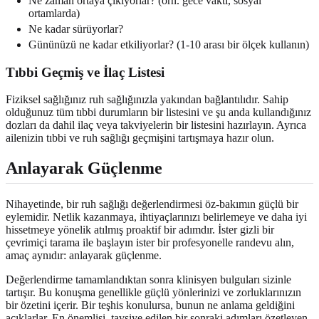
Ne zaman ortaya çıkıyorlar? (örn. gece vakti, sosyal
ortamlarda)
Ne kadar sürüyorlar?
Gününüzü ne kadar etkiliyorlar? (1-10 arası bir ölçek kullanın)
Tıbbi Geçmiş ve İlaç Listesi
Fiziksel sağlığınız ruh sağlığınızla yakından bağlantılıdır. Sahip
olduğunuz tüm tıbbi durumların bir listesini ve şu anda kullandığınız
dozları da dahil ilaç veya takviyelerin bir listesini hazırlayın. Ayrıca
ailenizin tıbbi ve ruh sağlığı geçmişini tartışmaya hazır olun.
Anlayarak Güçlenme
Nihayetinde, bir ruh sağlığı değerlendirmesi öz-bakımın güçlü bir
eylemidir. Netlik kazanmaya, ihtiyaçlarınızı belirlemeye ve daha iyi
hissetmeye yönelik atılmış proaktif bir adımdır. İster gizli bir
çevrimiçi tarama ile başlayın ister bir profesyonelle randevu alın,
amaç aynıdır: anlayarak güçlenme.
Değerlendirme tamamlandıktan sonra klinisyen bulguları sizinle
tartışır. Bu konuşma genellikle güçlü yönlerinizi ve zorluklarınızın
bir özetini içerir. Bir teşhis konulursa, bunun ne anlama geldiğini
açıklarlar. En önemlisi, tavsiye edilen bir sonraki adımları özetleyen