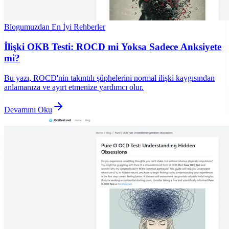
Blogumuzdan En İyi Rehberler
İlişki OKB Testi: ROCD mi Yoksa Sadece Anksiyete
mi?
Bu yazı, ROCD'nin takıntılı şüphelerini normal ilişki kaygısından
anlamanıza ve ayırt etmenize yardımcı olur.
Devamını Oku