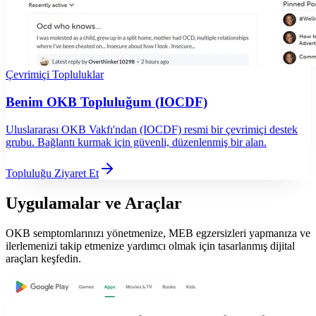
Çevrimiçi Topluluklar
Benim OKB Topluluğum (IOCDF)
Uluslararası OKB Vakfı'ndan (IOCDF) resmi bir çevrimiçi destek
grubu. Bağlantı kurmak için güvenli, düzenlenmiş bir alan.
Topluluğu Ziyaret Et
Uygulamalar ve Araçlar
OKB semptomlarınızı yönetmenize, MEB egzersizleri yapmanıza ve
ilerlemenizi takip etmenize yardımcı olmak için tasarlanmış dijital
araçları keşfedin.