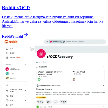
Reddit r/OCD
Destek, memeler ve tartışma için büyük ve aktif bir topluluk.
Anlaşıldığınızı ve daha az yalnız olduğunuzu hissetmek için harika
bir yer.
Reddit'e Katıl