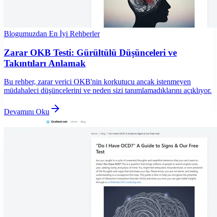
Blogumuzdan En İyi Rehberler
Zarar OKB Testi: Gürültülü Düşünceleri ve
Takıntıları Anlamak
Bu rehber, zarar verici OKB'nin korkutucu ancak istenmeyen
müdahaleci düşüncelerini ve neden sizi tanımlamadıklarını açıklıyor.
Devamını Oku