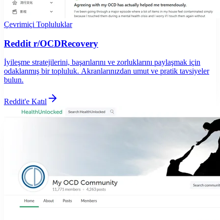
Çevrimiçi Topluluklar
Reddit r/OCDRecovery
İyileşme stratejilerini, başarılarını ve zorluklarını paylaşmak için
odaklanmış bir topluluk. Akranlarınızdan umut ve pratik tavsiyeler
bulun.
Reddit'e Katıl