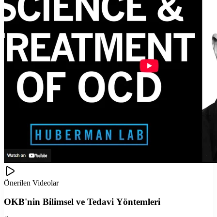
Önerilen Videolar
OKB'nin Bilimsel ve Tedavi Yöntemleri