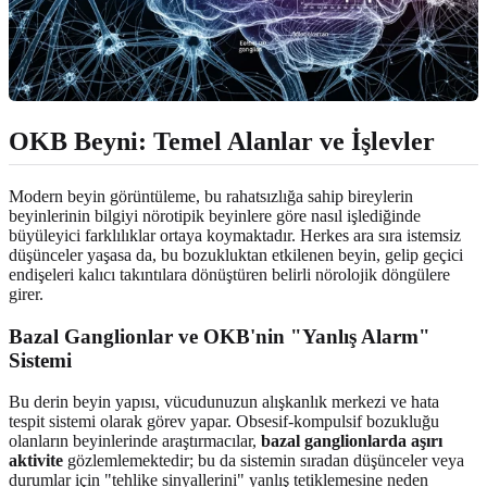
OKB Beyni: Temel Alanlar ve İşlevler
Modern beyin görüntüleme, bu rahatsızlığa sahip bireylerin
beyinlerinin bilgiyi nörotipik beyinlere göre nasıl işlediğinde
büyüleyici farklılıklar ortaya koymaktadır. Herkes ara sıra istemsiz
düşünceler yaşasa da, bu bozukluktan etkilenen beyin, gelip geçici
endişeleri kalıcı takıntılara dönüştüren belirli nörolojik döngülere
girer.
Bazal Ganglionlar ve OKB'nin "Yanlış Alarm"
Sistemi
Bu derin beyin yapısı, vücudunuzun alışkanlık merkezi ve hata
tespit sistemi olarak görev yapar. Obsesif-kompulsif bozukluğu
olanların beyinlerinde araştırmacılar,
bazal ganglionlarda aşırı
aktivite
gözlemlemektedir; bu da sistemin sıradan düşünceler veya
durumlar için "tehlike sinyallerini" yanlış tetiklemesine neden