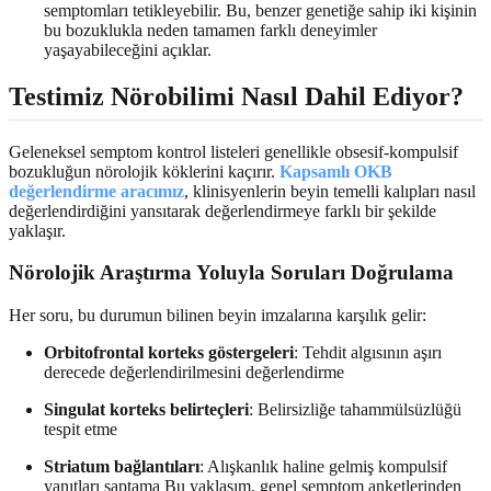
semptomları tetikleyebilir. Bu, benzer genetiğe sahip iki kişinin
bu bozuklukla neden tamamen farklı deneyimler
yaşayabileceğini açıklar.
Testimiz Nörobilimi Nasıl Dahil Ediyor?
Geleneksel semptom kontrol listeleri genellikle obsesif-kompulsif
bozukluğun nörolojik köklerini kaçırır.
Kapsamlı OKB
değerlendirme aracımız
, klinisyenlerin beyin temelli kalıpları nasıl
değerlendirdiğini yansıtarak değerlendirmeye farklı bir şekilde
yaklaşır.
Nörolojik Araştırma Yoluyla Soruları Doğrulama
Her soru, bu durumun bilinen beyin imzalarına karşılık gelir:
Orbitofrontal korteks göstergeleri
: Tehdit algısının aşırı
derecede değerlendirilmesini değerlendirme
Singulat korteks belirteçleri
: Belirsizliğe tahammülsüzlüğü
tespit etme
Striatum bağlantıları
: Alışkanlık haline gelmiş kompulsif
yanıtları saptama Bu yaklaşım, genel semptom anketlerinden