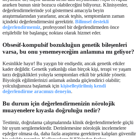
ararken bunun sinir bozucu olabileceğini biliyoruz. Klinisyenler,
değerlendirmelerinde yol göstermesi amacıyla beyin
araştırmalarından yararlanır, ancak teşhis, semptomların zaman
içindeki değerlendirmesini gerektirir.
Bilimsel destekli
değerlendirmemiz
, profesyonel bir değerlendirmeden önce
erişilebilir bir başlangıç noktası olarak hizmet eder.
Obsesif-kompulsif bozukluğun genetik bileşenleri
varsa, bu onu yenemeyeceğim anlamına mı geliyor?
Kesinlikle hayır! Bu yaygın bir endişedir, ancak genetik etkiler
kader değildir. Genetik yatkınlığı olan birçok kişi, terapi ve yaşam
tarzı değişiklikleri yoluyla semptomları etkili bir şekilde yönetir.
Biyolojik eğilimlerinizi anlamak aslında güçlendirici olabilir;
yolculuğunuza başlamak için
kişiselleştirilmiş kendi
değerlendirme aracımızı deneyin
.
Bu durum için değerlendirmenizin nörolojik
muayenelere kıyasla doğruluğu nedir?
Testimiz, doğrulama çalışmalarında klinik değerlendirmelerle güçlü
bir uyum sergilemektedir. Derinlemesine nörolojik incelemelere
eşdeğer olmasa da, daha fazla araştırma gerektiren kalıpları güvenilir