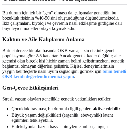
Bu durum için tek bir "gen" olmasa da, çalışmalar genetiğin bu
bozukluk riskinin %40-50'sini oluşturduğunu düşündürmektedir.
İkiz çalışmaları, biyoloji ve çevrenin nasıl etkileşime girdiğine dair
büyüleyici modeller ortaya koymaktadır.
Kalıtım ve Aile Kalıplarını Anlama
Birinci derece bir akrabasında OKB varsa, sizin riskiniz genel
popülasyona göre 2-5 kat artar. Ancak genetik kader değildir; aile
geçmişi olan birçok kişi hiçbir zaman belirti geliştirmezken, genetik
bağlantısı olmayan diğerleri geliştirir. Kişisel deneyimlerinizin
yaygın belirteçlerle nasıl uyum sağladığını görmek için
bilim temelli
OKB kendi değerlendirmemizi yapın
.
Gen-Çevre Etkileşimleri
Stresli yaşam olayları genellikle genetik yatkınlıkları tetikler:
Çocukluk travması, bu durumla ilgili genleri
aktive edebilir
.
Büyük yaşam değişiklikleri (ergenlik, ebeveynlik) latent
eğilimleri tetikleyebilir.
Enfeksiyonlar bazen hassas bireylerde ani başlangıçlı