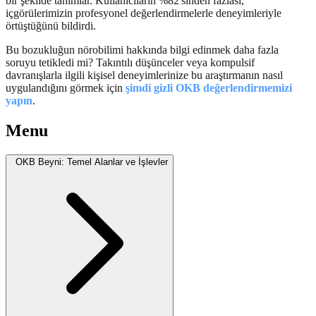
bir şekilde tanımlar. Kullanıcıların %82'sinden fazlası,
içgörülerimizin profesyonel değerlendirmelerle deneyimleriyle
örtüştüğünü bildirdi.
Bu bozukluğun nörobilimi hakkında bilgi edinmek daha fazla
soruyu tetikledi mi? Takıntılı düşünceler veya kompulsif
davranışlarla ilgili kişisel deneyimlerinize bu araştırmanın nasıl
uygulandığını görmek için
şimdi gizli OKB değerlendirmemizi
yapın
.
Menu
OKB Beyni: Temel Alanlar ve İşlevler