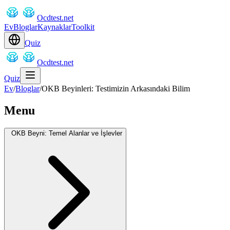
Ocdtest.net
Ev
Bloglar
Kaynaklar
Toolkit
Quiz
Ocdtest.net
Quiz
Ev
/
Bloglar
/
OKB Beyinleri: Testimizin Arkasındaki Bilim
Menu
OKB Beyni: Temel Alanlar ve İşlevler