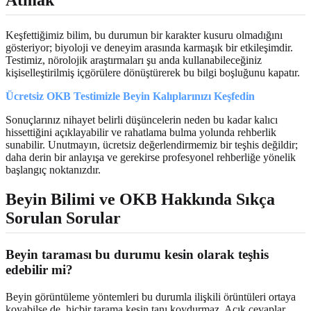
Atmak
Keşfettiğimiz bilim, bu durumun bir karakter kusuru olmadığını
gösteriyor; biyoloji ve deneyim arasında karmaşık bir etkileşimdir.
Testimiz, nörolojik araştırmaları şu anda kullanabileceğiniz
kişiselleştirilmiş içgörülere dönüştürerek bu bilgi boşluğunu kapatır.
Ücretsiz OKB Testimizle Beyin Kalıplarınızı Keşfedin
Sonuçlarınız nihayet belirli düşüncelerin neden bu kadar kalıcı
hissettiğini açıklayabilir ve rahatlama bulma yolunda rehberlik
sunabilir. Unutmayın, ücretsiz değerlendirmemiz bir teşhis değildir;
daha derin bir anlayışa ve gerekirse profesyonel rehberliğe yönelik
başlangıç noktanızdır.
Beyin Bilimi ve OKB Hakkında Sıkça
Sorulan Sorular
Beyin taraması bu durumu kesin olarak teşhis
edebilir mi?
Beyin görüntüleme yöntemleri bu durumla ilişkili örüntüleri ortaya
koyabilse de, hiçbir tarama kesin tanı koydurmaz. Açık cevaplar