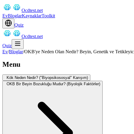
Ocdtest.net
Ev
Bloglar
Kaynaklar
Toolkit
Quiz
Ocdtest.net
Quiz
Ev
/
Bloglar
/
OKB'ye Neden Olan Nedir? Beyin, Genetik ve Tetikleyici
Menu
Kök Neden Nedir? ("Biyopsikososyal" Karışım)
OKB Bir Beyin Bozukluğu Mudur? (Biyolojik Faktörler)