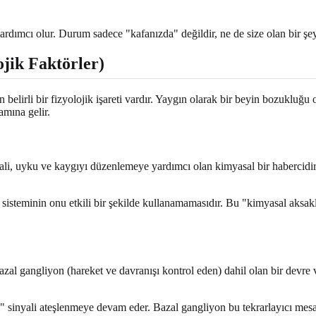
rdımcı olur. Durum sadece "kafanızda" değildir, ne de size olan bir şe
jik Faktörler)
belirli bir fizyolojik işareti vardır. Yaygın olarak bir beyin bozukluğ
amına gelir.
li, uyku ve kaygıyı düzenlemeye yardımcı olan kimyasal bir habercidir
m sisteminin onu etkili bir şekilde kullanamamasıdır. Bu "kimyasal aks
bazal gangliyon (hareket ve davranışı kontrol eden) dahil olan bir devre 
 sinyali ateşlenmeye devam eder. Bazal gangliyon bu tekrarlayıcı mesajla