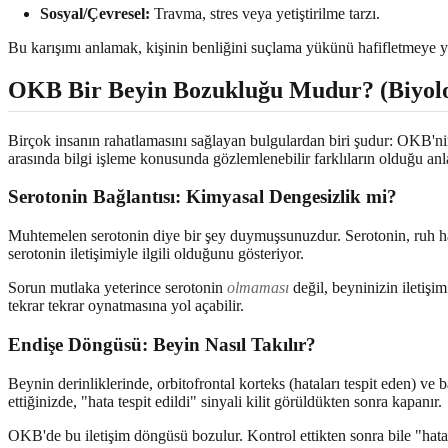
Sosyal/Çevresel:
Travma, stres veya yetiştirilme tarzı.
Bu karışımı anlamak, kişinin benliğini suçlama yükünü hafifletmeye ya
OKB Bir Beyin Bozukluğu Mudur? (Biyolo
Birçok insanın rahatlamasını sağlayan bulgulardan biri şudur: OKB'nin 
arasında bilgi işleme konusunda gözlemlenebilir farklıların olduğu anl
Serotonin Bağlantısı: Kimyasal Dengesizlik mi?
Muhtemelen serotonin diye bir şey duymuşsunuzdur. Serotonin, ruh ha
serotonin iletişimiyle ilgili olduğunu gösteriyor.
Sorun mutlaka yeterince serotonin
olmaması
değil, beyninizin iletişi
tekrar tekrar oynatmasına yol açabilir.
Endişe Döngüsü: Beyin Nasıl Takılır?
Beynin derinliklerinde, orbitofrontal korteks (hataları tespit eden) ve 
ettiğinizde, "hata tespit edildi" sinyali kilit görüldükten sonra kapanır.
OKB'de bu iletişim döngüsü bozulur. Kontrol ettikten sonra bile "hata"