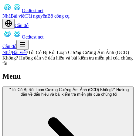
Ocdtest.net
Nhà
Bài viết
Tài nguyên
Bộ công cụ
Câu đố
Ocdtest.net
Câu đố
Nhà
/
Bài viết
/
Tôi Có Bị Rối Loạn Cương Cưỡng Ám Ảnh (OCD)
Không? Hướng dẫn về dấu hiệu và bài kiểm tra miễn phí của chúng
tôi
Menu
"Tôi Có Bị Rối Loạn Cương Cưỡng Ám Ảnh (OCD) Không?" Hướng
dẫn về dấu hiệu và bài kiểm tra miễn phí của chúng tôi