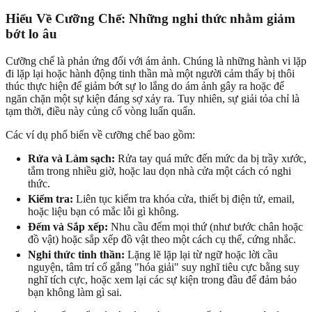
Hiểu Về Cưỡng Chế: Những nghi thức nhằm giảm
bớt lo âu
Cưỡng chế là phản ứng đối với ám ảnh. Chúng là những hành vi lặp
đi lặp lại hoặc hành động tinh thần mà một người cảm thấy bị thôi
thúc thực hiện để giảm bớt sự lo lắng do ám ảnh gây ra hoặc để
ngăn chặn một sự kiện đáng sợ xảy ra. Tuy nhiên, sự giải tỏa chỉ là
tạm thời, điều này củng cố vòng luẩn quẩn.
Các ví dụ phổ biến về cưỡng chế bao gồm:
Rửa và Làm sạch:
Rửa tay quá mức đến mức da bị trầy xước,
tắm trong nhiều giờ, hoặc lau dọn nhà cửa một cách có nghi
thức.
Kiểm tra:
Liên tục kiểm tra khóa cửa, thiết bị điện tử, email,
hoặc liệu bạn có mắc lỗi gì không.
Đếm và Sắp xếp:
Nhu cầu đếm mọi thứ (như bước chân hoặc
đồ vật) hoặc sắp xếp đồ vật theo một cách cụ thể, cứng nhắc.
Nghi thức tinh thần:
Lặng lẽ lặp lại từ ngữ hoặc lời cầu
nguyện, tâm trí cố gắng "hóa giải" suy nghĩ tiêu cực bằng suy
nghĩ tích cực, hoặc xem lại các sự kiện trong đầu để đảm bảo
bạn không làm gì sai.