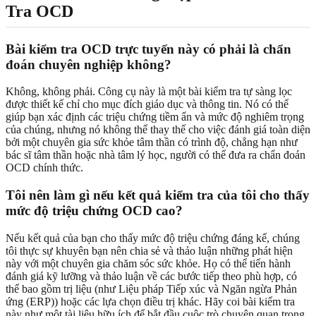
Tra OCD
Bài kiểm tra OCD trực tuyến này có phải là chẩn
đoán chuyên nghiệp không?
Không, không phải. Công cụ này là một bài kiểm tra tự sàng lọc
được thiết kế chỉ cho mục đích giáo dục và thông tin. Nó có thể
giúp bạn xác định các triệu chứng tiềm ẩn và mức độ nghiêm trọng
của chúng, nhưng nó không thể thay thế cho việc đánh giá toàn diện
bởi một chuyên gia sức khỏe tâm thần có trình độ, chẳng hạn như
bác sĩ tâm thần hoặc nhà tâm lý học, người có thể đưa ra chẩn đoán
OCD chính thức.
Tôi nên làm gì nếu kết quả kiểm tra của tôi cho thấy
mức độ triệu chứng OCD cao?
Nếu kết quả của bạn cho thấy mức độ triệu chứng đáng kể, chúng
tôi thực sự khuyên bạn nên chia sẻ và thảo luận những phát hiện
này với một chuyên gia chăm sóc sức khỏe. Họ có thể tiến hành
đánh giá kỹ lưỡng và thảo luận về các bước tiếp theo phù hợp, có
thể bao gồm trị liệu (như Liệu pháp Tiếp xúc và Ngăn ngừa Phản
ứng (ERP)) hoặc các lựa chọn điều trị khác. Hãy coi bài kiểm tra
này như một tài liệu hữu ích để bắt đầu cuộc trò chuyện quan trọng