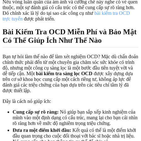
Nếu vòng luẩn quẩn của ám ảnh và cưỡng chế này nghe có vẻ quen
thuộc, một sự đánh giá có cấu trúc có thể cung cấp sự rõ ràng hơn.
Đó chính xác là lý do tại sao các công cụ như
bài kiểm tra OCD
trực tuyến
được phát triển.
Bài Kiểm Tra OCD Miễn Phí và Bảo Mật
Có Thể Giúp Ích Như Thế Nào
Bạn tự hỏi làm thế nào để làm xét nghiệm OCD? Mặc dù chẩn đoán
chính thức phải đến từ một chuyên gia chăm sóc sức khỏe có trình
độ, nhưng một công cụ sàng lọc là một bước đầu tiên tuyệt vời và
dễ tiếp cận. Một
bài kiểm tra sàng lọc OCD
được xây dựng dựa
trên cơ sở khoa học cung cấp một cách riêng tư, không áp lực để
đánh giá các triệu chứng của bạn dựa trên các tiêu chí tâm lý đã
được thiết lập.
Đây là cách nó giúp ích:
Cung cấp sự rõ ràng:
Nó giúp bạn sắp xếp kinh nghiệm của
mình vào một định dạng có cấu trúc, mang lại cho bạn cái nhìn
rõ ràng hơn về mức độ nghiêm trọng triệu chứng.
Đưa ra một điểm khởi đầu:
Kết quả có thể là một điểm khởi
đầu quan trọng cho cuộc đối thoại với bác sĩ hoặc nhà trị liệu.