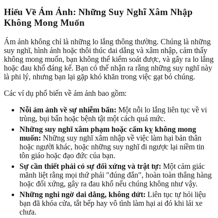
Hiểu Về Ám Ảnh: Những Suy Nghĩ Xâm Nhập
Không Mong Muốn
Ám ảnh không chỉ là những lo lắng thông thường. Chúng là những
suy nghĩ, hình ảnh hoặc thôi thúc dai dẳng và xâm nhập, cảm thấy
không mong muốn, bạn không thể kiểm soát được, và gây ra lo lắng
hoặc đau khổ đáng kể. Bạn có thể nhận ra rằng những suy nghĩ này
là phi lý, nhưng bạn lại gặp khó khăn trong việc gạt bỏ chúng.
Các ví dụ phổ biến về ám ảnh bao gồm:
Nỗi ám ảnh về sự nhiễm bẩn:
Một nỗi lo lắng liên tục về vi
trùng, bụi bẩn hoặc bệnh tật một cách quá mức.
Những suy nghĩ xâm phạm hoặc cấm kỵ không mong
muốn:
Những suy nghĩ xâm nhập về việc làm hại bản thân
hoặc người khác, hoặc những suy nghĩ đi ngược lại niềm tin
tôn giáo hoặc đạo đức của bạn.
Sự cần thiết phải có sự đối xứng và trật tự:
Một cảm giác
mãnh liệt rằng mọi thứ phải "đúng đắn", hoàn toàn thẳng hàng
hoặc đối xứng, gây ra đau khổ nếu chúng không như vậy.
Những nghi ngờ dai dẳng, không dứt:
Liên tục tự hỏi liệu
bạn đã khóa cửa, tắt bếp hay vô tình làm hại ai đó khi lái xe
chưa.