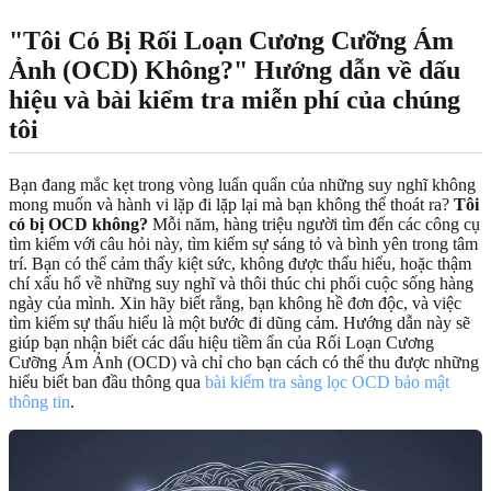
"Tôi Có Bị Rối Loạn Cương Cưỡng Ám
Ảnh (OCD) Không?" Hướng dẫn về dấu
hiệu và bài kiểm tra miễn phí của chúng
tôi
Bạn đang mắc kẹt trong vòng luẩn quẩn của những suy nghĩ không
mong muốn và hành vi lặp đi lặp lại mà bạn không thể thoát ra?
Tôi
có bị OCD không?
Mỗi năm, hàng triệu người tìm đến các công cụ
tìm kiếm với câu hỏi này, tìm kiếm sự sáng tỏ và bình yên trong tâm
trí. Bạn có thể cảm thấy kiệt sức, không được thấu hiểu, hoặc thậm
chí xấu hổ về những suy nghĩ và thôi thúc chi phối cuộc sống hàng
ngày của mình. Xin hãy biết rằng, bạn không hề đơn độc, và việc
tìm kiếm sự thấu hiểu là một bước đi dũng cảm. Hướng dẫn này sẽ
giúp bạn nhận biết các dấu hiệu tiềm ẩn của Rối Loạn Cương
Cưỡng Ám Ảnh (OCD) và chỉ cho bạn cách có thể thu được những
hiểu biết ban đầu thông qua
bài kiểm tra sàng lọc OCD bảo mật
thông tin
.