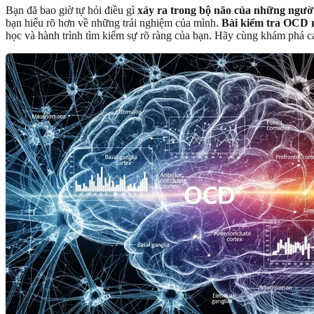
Bạn đã bao giờ tự hỏi điều gì
xảy ra trong bộ não của những ngườ
bạn hiểu rõ hơn về những trải nghiệm của mình.
Bài kiểm tra OCD m
học và hành trình tìm kiếm sự rõ ràng của bạn. Hãy cùng khám phá các