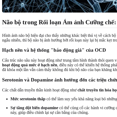
Não bộ trong Rối loạn Ám ảnh Cưỡng chế:
Hình ảnh não bộ hiện đại cho thấy những khác biệt thú vị về cách 
ngẫu nhiên, thì bộ não bị ảnh hưởng bởi rối loạn này lại bị mắc kẹt t
Hạch nền và hệ thống "báo động giả" của OCD
Cấu trúc não sâu này hoạt động như trung tâm hình thành thói quen v
hoạt động quá mức ở hạch nền
, điều này có thể khiến hệ thống phá
đã khóa một lần vẫn cảm thấy không đủ khi bộ não của bạn khăng kh
Serotonin và Dopamine ảnh hưởng đến các triệu chứ
Các chất dẫn truyền thần kinh hoạt động như
chất truyền tin hóa họ
Mức serotonin thấp
có thể làm suy yếu khả năng loại bỏ nhữn
Sự tăng đột biến dopamine
có thể củng cố các hành vi cưỡng ch
này, giúp điều chỉnh lại sự cân bằng của chúng.