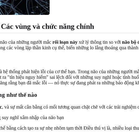
 Các vùng và chức năng chính
bộ não của những người mắc
rối loạn này
xử lý thông tin so với
não bộ 
rong các vòng lặp thần kinh cụ thể, biến những lo lắng thoáng qua thàn
à hệ thống phát hiện lỗi của cơ thể bạn. Trong não của những người m
t ra "tín hiệu nguy hiểm" sai lệch đối với những suy nghĩ hoặc tình huố
ăng rằng bạn đã mắc lỗi — nó thực sự đang phát ra những báo động kh
ng như thế nào
c
, và sự mất cân bằng có mối tương quan chặt chẽ với các trải nghiệm
g suy nghĩ xâm nhập của não bạn
ế bằng cách tạo ra sự nhẹ nhõm tạm thời Điều thú vị là, nhiều loại thu