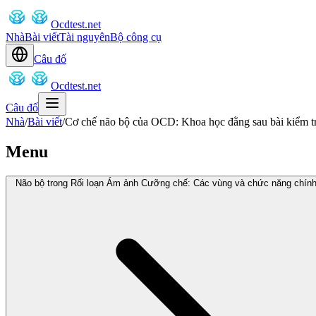
Ocdtest.net
Nhà
Bài viết
Tài nguyên
Bộ công cụ
Câu đố
Ocdtest.net
Câu đố
Nhà
/
Bài viết
/
Cơ chế não bộ của OCD: Khoa học đằng sau bài kiểm tr
Menu
Não bộ trong Rối loạn Ám ảnh Cưỡng chế: Các vùng và chức năng chín