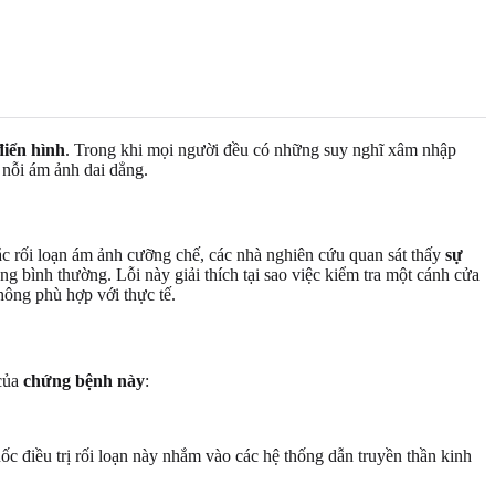
điển hình
. Trong khi mọi người đều có những suy nghĩ xâm nhập
h nỗi ám ảnh dai dẳng.
ắc rối loạn ám ảnh cưỡng chế, các nhà nghiên cứu quan sát thấy
sự
ng bình thường. Lỗi này giải thích tại sao việc kiểm tra một cánh cửa
ông phù hợp với thực tế.
 của
chứng bệnh này
:
ốc điều trị rối loạn này nhắm vào các hệ thống dẫn truyền thần kinh