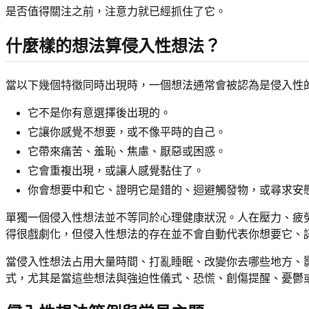
是否值得關注之前，注意力就已經抓住了它。
什麼樣的想法算侵入性想法？
當以下幾個特徵同時出現時，一個想法通常會被認為是侵入性
它不是你有意選擇後出現的。
它讓你感覺不想要，或不像平時的自己。
它帶來痛苦、羞恥、焦慮、厭惡或困惑。
它會重複出現，或讓人感覺黏住了。
你會想要中和它、證明它是錯的、迴避觸發物，或尋求安
單獨一個侵入性想法並不等同於心理健康狀況。人在壓力、疲
得很戲劇化，但侵入性想法的存在並不會自動代表你想要它、
當侵入性想法占用大量時間、打亂睡眠、改變你去哪些地方、
式，尤其是當這些想法與強迫性儀式、恐慌、創傷提醒、憂鬱