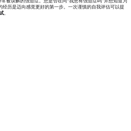
种常被误解的强迫症。您是否在问“我患有强迫症吗”并想知道为
您的经历是迈向感觉更好的第一步。一次谨慎的自我评估可以提
测试
。