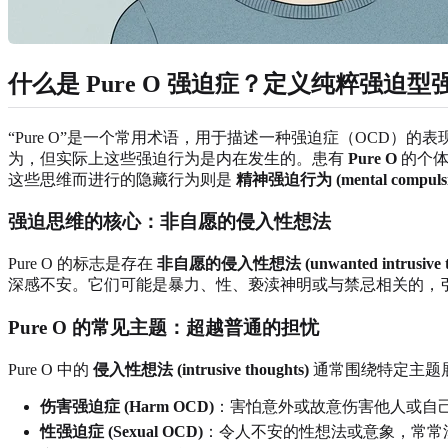
什么是 Pure O 强迫症？定义纯粹强迫型
“Pure O”是一个常用术语，用于描述一种强迫症（OCD）
为，但实际上这些强迫行为是内在发生的。患有
Pure O
的个体
这些思维而进行的隐藏行为则是
精神强迫行为 (mental compulsi
强迫思维的核心：非自愿的侵入性想法
Pure O 的标志是存在
非自愿的侵入性想法 (unwanted intrusive th
深感不安。它们可能是暴力、性、亵渎神明或与禁忌相关的，
Pure O 的常见主题：超越普通的担忧
Pure O 中的
侵入性想法 (intrusive thoughts)
通常围绕特定主题
伤害强迫症 (Harm OCD)
：害怕意外或故意伤害他人或自
性强迫症 (Sexual OCD)
：令人不安的性想法或意象，常常