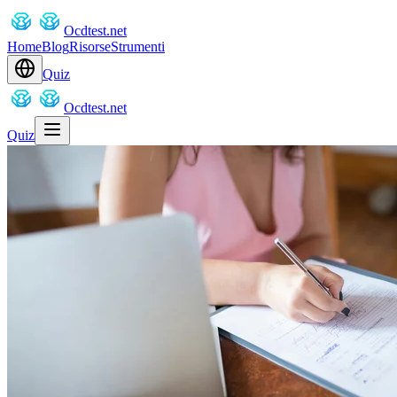
Ocdtest.net
Home
Blog
Risorse
Strumenti
Quiz
Ocdtest.net
Quiz