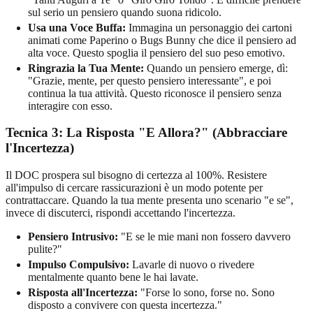
sul serio un pensiero quando suona ridicolo.
Usa una Voce Buffa:
Immagina un personaggio dei cartoni
animati come Paperino o Bugs Bunny che dice il pensiero ad
alta voce. Questo spoglia il pensiero del suo peso emotivo.
Ringrazia la Tua Mente:
Quando un pensiero emerge, dì:
"Grazie, mente, per questo pensiero interessante", e poi
continua la tua attività. Questo riconosce il pensiero senza
interagire con esso.
Tecnica 3: La Risposta "E Allora?" (Abbracciare
l'Incertezza)
Il DOC prospera sul bisogno di certezza al 100%. Resistere
all'impulso di cercare rassicurazioni è un modo potente per
contrattaccare. Quando la tua mente presenta uno scenario "e se",
invece di discuterci, rispondi accettando l'incertezza.
Pensiero Intrusivo:
"E se le mie mani non fossero davvero
pulite?"
Impulso Compulsivo:
Lavarle di nuovo o rivedere
mentalmente quanto bene le hai lavate.
Risposta all'Incertezza:
"Forse lo sono, forse no. Sono
disposto a convivere con questa incertezza."