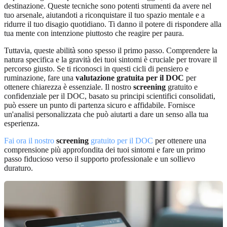
destinazione. Queste tecniche sono potenti strumenti da avere nel
tuo arsenale, aiutandoti a riconquistare il tuo spazio mentale e a
ridurre il tuo disagio quotidiano. Ti danno il potere di rispondere alla
tua mente con intenzione piuttosto che reagire per paura.
Tuttavia, queste abilità sono spesso il primo passo. Comprendere la
natura specifica e la gravità dei tuoi sintomi è cruciale per trovare il
percorso giusto. Se ti riconosci in questi cicli di pensiero e
ruminazione, fare una
valutazione gratuita per il DOC
per
ottenere chiarezza è essenziale. Il nostro
screening
gratuito e
confidenziale per il DOC, basato su principi scientifici consolidati,
può essere un punto di partenza sicuro e affidabile. Fornisce
un'analisi personalizzata che può aiutarti a dare un senso alla tua
esperienza.
Fai ora il nostro
screening
gratuito per il DOC
per ottenere una
comprensione più approfondita dei tuoi sintomi e fare un primo
passo fiducioso verso il supporto professionale e un sollievo
duraturo.