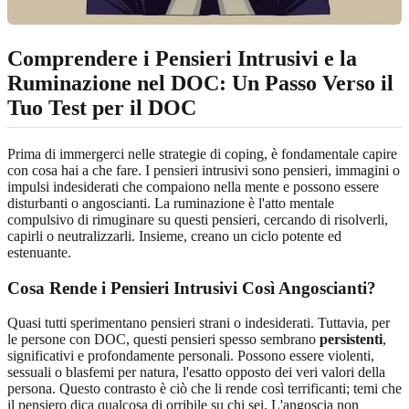
Comprendere i Pensieri Intrusivi e la
Ruminazione nel DOC: Un Passo Verso il
Tuo Test per il DOC
Prima di immergerci nelle strategie di coping, è fondamentale capire
con cosa hai a che fare. I pensieri intrusivi sono pensieri, immagini o
impulsi indesiderati che compaiono nella mente e possono essere
disturbanti o angoscianti. La ruminazione è l'atto mentale
compulsivo di rimuginare su questi pensieri, cercando di risolverli,
capirli o neutralizzarli. Insieme, creano un ciclo potente ed
estenuante.
Cosa Rende i Pensieri Intrusivi Così Angoscianti?
Quasi tutti sperimentano pensieri strani o indesiderati. Tuttavia, per
le persone con DOC, questi pensieri spesso sembrano
persistenti
,
significativi e profondamente personali. Possono essere violenti,
sessuali o blasfemi per natura, l'esatto opposto dei veri valori della
persona. Questo contrasto è ciò che li rende così terrificanti; temi che
il pensiero dica qualcosa di orribile su chi sei. L'angoscia non