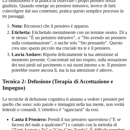
La mindfulness è la pratica di osservare i propri pensieri senza
giudizio. Quando emerge un pensiero intrusivo, invece di farti
coinvolgere dal suo contenuto, pratica questo semplice processo in
tre passaggi.
Nota:
Riconosci che il pensiero è apparso.
Etichetta:
Etichettalo mentalmente con un termine neutro. Dì a
te stesso: "È un pensiero intrusivo", o "Sto avendo un pensiero
sulla contaminazione", o anche solo "Sto pensando". Questo
crea uno spazio piccolo ma cruciale tra te e il pensiero.
Lascia Andare:
Riporta delicatamente la tua attenzione al
momento presente. Concentrati sul tuo respiro, sulla sensazione
dei tuoi piedi sul pavimento o sui suoni intorno a te. Il pensiero
potrebbe essere ancora lì, ma la tua attenzione è altrove.
Tecnica 2: Defusione (Terapia di Accettazione e
Impegno)
Le tecniche di defusione cognitiva ti aiutano a vedere i pensieri per
quello che sono: solo parole e immagini nella tua mente, non verità
letterali o comandi. L'obiettivo è "sganciarsi" da essi.
Canta il Pensiero:
Prendi il tuo pensiero spaventoso ("E se
facessi del male a qualcuno?") e cantalo con la melodia di
"Tanti Auguri a Te" o "Giro Giro Tondo". È difficile prendere