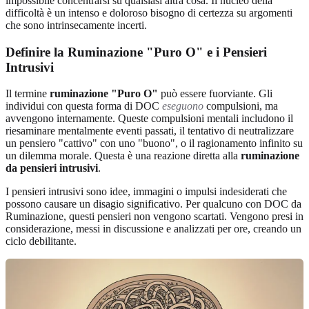
impossibile concentrarsi su qualsiasi altra cosa. Il nucleo della
difficoltà è un intenso e doloroso bisogno di certezza su argomenti
che sono intrinsecamente incerti.
Definire la Ruminazione "Puro O" e i Pensieri
Intrusivi
Il termine
ruminazione "Puro O"
può essere fuorviante. Gli
individui con questa forma di DOC
eseguono
compulsioni, ma
avvengono internamente. Queste compulsioni mentali includono il
riesaminare mentalmente eventi passati, il tentativo di neutralizzare
un pensiero "cattivo" con uno "buono", o il ragionamento infinito su
un dilemma morale. Questa è una reazione diretta alla
ruminazione
da pensieri intrusivi
.
I pensieri intrusivi sono idee, immagini o impulsi indesiderati che
possono causare un disagio significativo. Per qualcuno con DOC da
Ruminazione, questi pensieri non vengono scartati. Vengono presi in
considerazione, messi in discussione e analizzati per ore, creando un
ciclo debilitante.