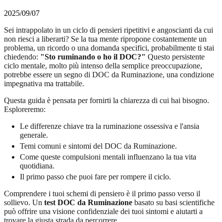
2025/09/07
Sei intrappolato in un ciclo di pensieri ripetitivi e angoscianti da cui
non riesci a liberarti? Se la tua mente ripropone costantemente un
problema, un ricordo o una domanda specifici, probabilmente ti stai
chiedendo:
"Sto ruminando o ho il DOC?"
Questo persistente
ciclo mentale, molto più intenso della semplice preoccupazione,
potrebbe essere un segno di DOC da Ruminazione, una condizione
impegnativa ma trattabile.
Questa guida è pensata per fornirti la chiarezza di cui hai bisogno.
Esploreremo:
Le differenze chiave tra la ruminazione ossessiva e l'ansia
generale.
Temi comuni e sintomi del DOC da Ruminazione.
Come queste compulsioni mentali influenzano la tua vita
quotidiana.
Il primo passo che puoi fare per rompere il ciclo.
Comprendere i tuoi schemi di pensiero è il primo passo verso il
sollievo. Un
test DOC da Ruminazione
basato su basi scientifiche
può offrire una visione confidenziale dei tuoi sintomi e aiutarti a
trovare la giusta strada da percorrere.