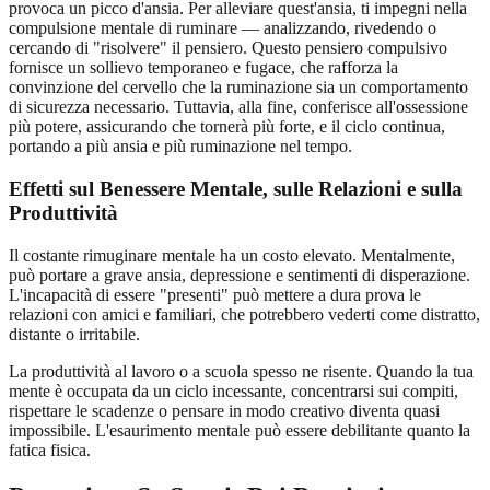
provoca un picco d'ansia. Per alleviare quest'ansia, ti impegni nella
compulsione mentale di ruminare — analizzando, rivedendo o
cercando di "risolvere" il pensiero. Questo pensiero compulsivo
fornisce un sollievo temporaneo e fugace, che rafforza la
convinzione del cervello che la ruminazione sia un comportamento
di sicurezza necessario. Tuttavia, alla fine, conferisce all'ossessione
più potere, assicurando che tornerà più forte, e il ciclo continua,
portando a più ansia e più ruminazione nel tempo.
Effetti sul Benessere Mentale, sulle Relazioni e sulla
Produttività
Il costante rimuginare mentale ha un costo elevato. Mentalmente,
può portare a grave ansia, depressione e sentimenti di disperazione.
L'incapacità di essere "presenti" può mettere a dura prova le
relazioni con amici e familiari, che potrebbero vederti come distratto,
distante o irritabile.
La produttività al lavoro o a scuola spesso ne risente. Quando la tua
mente è occupata da un ciclo incessante, concentrarsi sui compiti,
rispettare le scadenze o pensare in modo creativo diventa quasi
impossibile. L'esaurimento mentale può essere debilitante quanto la
fatica fisica.