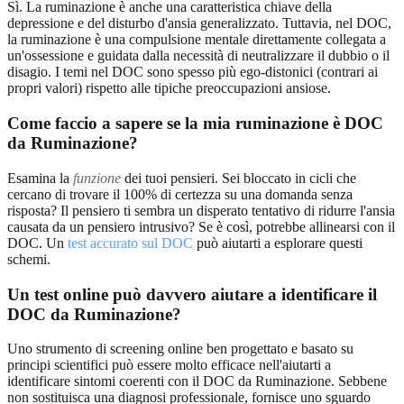
Sì. La ruminazione è anche una caratteristica chiave della
depressione e del disturbo d'ansia generalizzato. Tuttavia, nel DOC,
la ruminazione è una compulsione mentale direttamente collegata a
un'ossessione e guidata dalla necessità di neutralizzare il dubbio o il
disagio. I temi nel DOC sono spesso più ego-distonici (contrari ai
propri valori) rispetto alle tipiche preoccupazioni ansiose.
Come faccio a sapere se la mia ruminazione è DOC
da Ruminazione?
Esamina la
funzione
dei tuoi pensieri. Sei bloccato in cicli che
cercano di trovare il 100% di certezza su una domanda senza
risposta? Il pensiero ti sembra un disperato tentativo di ridurre l'ansia
causata da un pensiero intrusivo? Se è così, potrebbe allinearsi con il
DOC. Un
test accurato sul DOC
può aiutarti a esplorare questi
schemi.
Un test online può davvero aiutare a identificare il
DOC da Ruminazione?
Uno strumento di screening online ben progettato e basato su
principi scientifici può essere molto efficace nell'aiutarti a
identificare sintomi coerenti con il DOC da Ruminazione. Sebbene
non sostituisca una diagnosi professionale, fornisce uno sguardo