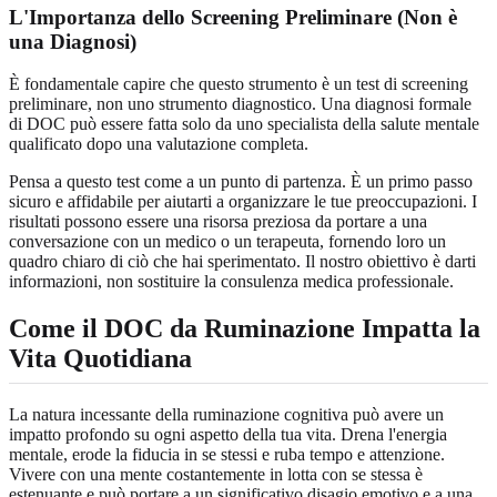
L'Importanza dello Screening Preliminare (Non è
una Diagnosi)
È fondamentale capire che questo strumento è un test di screening
preliminare, non uno strumento diagnostico. Una diagnosi formale
di DOC può essere fatta solo da uno specialista della salute mentale
qualificato dopo una valutazione completa.
Pensa a questo test come a un punto di partenza. È un primo passo
sicuro e affidabile per aiutarti a organizzare le tue preoccupazioni. I
risultati possono essere una risorsa preziosa da portare a una
conversazione con un medico o un terapeuta, fornendo loro un
quadro chiaro di ciò che hai sperimentato. Il nostro obiettivo è darti
informazioni, non sostituire la consulenza medica professionale.
Come il DOC da Ruminazione Impatta la
Vita Quotidiana
La natura incessante della ruminazione cognitiva può avere un
impatto profondo su ogni aspetto della tua vita. Drena l'energia
mentale, erode la fiducia in se stessi e ruba tempo e attenzione.
Vivere con una mente costantemente in lotta con se stessa è
estenuante e può portare a un significativo disagio emotivo e a una