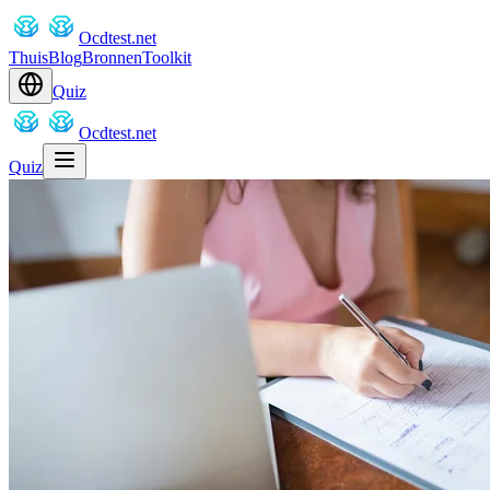
Ocdtest.net
Thuis
Blog
Bronnen
Toolkit
Quiz
Ocdtest.net
Quiz