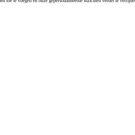
alen toe te voegen en onze gepersonaliseerde inzichten verder te verfi