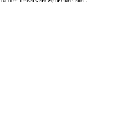
jnen om meer mensen wereldwijd te ondersteunen.