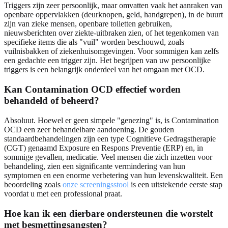
Triggers zijn zeer persoonlijk, maar omvatten vaak het aanraken van
openbare oppervlakken (deurknopen, geld, handgrepen), in de buurt
zijn van zieke mensen, openbare toiletten gebruiken,
nieuwsberichten over ziekte-uitbraken zien, of het tegenkomen van
specifieke items die als "vuil" worden beschouwd, zoals
vuilnisbakken of ziekenhuisomgevingen. Voor sommigen kan zelfs
een gedachte een trigger zijn. Het begrijpen van uw persoonlijke
triggers is een belangrijk onderdeel van het omgaan met OCD.
Kan Contamination OCD effectief worden
behandeld of beheerd?
Absoluut. Hoewel er geen simpele "genezing" is, is Contamination
OCD een zeer behandelbare aandoening. De gouden
standaardbehandelingen zijn een type Cognitieve Gedragstherapie
(CGT) genaamd Exposure en Respons Preventie (ERP) en, in
sommige gevallen, medicatie. Veel mensen die zich inzetten voor
behandeling, zien een significante vermindering van hun
symptomen en een enorme verbetering van hun levenskwaliteit. Een
beoordeling zoals
onze screeningsstool
is een uitstekende eerste stap
voordat u met een professional praat.
Hoe kan ik een dierbare ondersteunen die worstelt
met besmettingsangsten?