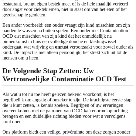
restaurant, brengt eigen bestek mee, of is de hele maaltijd verteerd
door angst voor ziektekiemen, niet in staat om van het eten of het
gezelschap te genieten.
Een ander voorbeeld: een ouder vraagt zijn kind misschien om zijn
handen te wassen na buiten spelen. Een ouder met Contamination
OCD eist misschien van zijn kind dat het onmiddellijk na
binnenkomst in huis een volledige douche en kledingwissel
ondergaat, wat wrijving en
onrust
veroorzaakt voor zowel ouder als
kind. De impact is niet alleen persoonlijk; het strekt zich uit tot de
mensen om u heen.
De Volgende Stap Zetten: Uw
Vertrouwelijke
Contaminatie OCD Test
Als wat u tot nu toe heeft gelezen bekend voorkomt, is het
begrijpelijk om angstig of onzeker te zijn. De krachtigste eerste stap
die u kunt zetten, is kennis zoeken. Begrijpen of uw ervaringen
overeenkomen met de patronen van OCD kan enorme opluchting
brengen en een duidelijke richting bieden voor wat u vervolgens
kunt doen.
Ons platform biedt een veilige, privéruimte om deze zorgen zonder