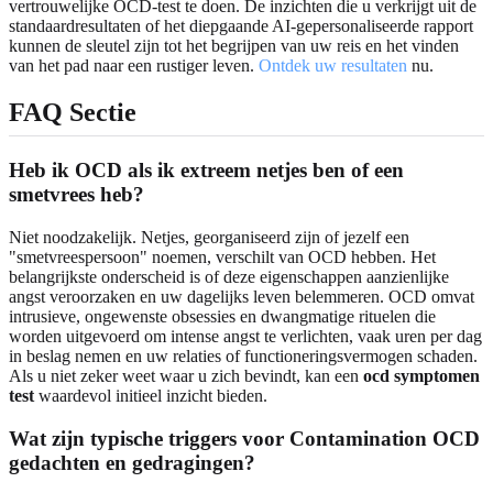
vertrouwelijke OCD-test te doen. De inzichten die u verkrijgt uit de
standaardresultaten of het diepgaande AI-gepersonaliseerde rapport
kunnen de sleutel zijn tot het begrijpen van uw reis en het vinden
van het pad naar een rustiger leven.
Ontdek uw resultaten
nu.
FAQ Sectie
Heb ik OCD als ik extreem netjes ben of een
smetvrees heb?
Niet noodzakelijk. Netjes, georganiseerd zijn of jezelf een
"smetvreespersoon" noemen, verschilt van OCD hebben. Het
belangrijkste onderscheid is of deze eigenschappen aanzienlijke
angst veroorzaken en uw dagelijks leven belemmeren. OCD omvat
intrusieve, ongewenste obsessies en dwangmatige rituelen die
worden uitgevoerd om intense angst te verlichten, vaak uren per dag
in beslag nemen en uw relaties of functioneringsvermogen schaden.
Als u niet zeker weet waar u zich bevindt, kan een
ocd symptomen
test
waardevol initieel inzicht bieden.
Wat zijn typische triggers voor Contamination OCD
gedachten en gedragingen?