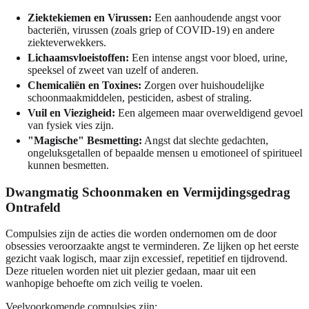
Ziektekiemen en Virussen:
Een aanhoudende angst voor
bacteriën, virussen (zoals griep of COVID-19) en andere
ziekteverwekkers.
Lichaamsvloeistoffen:
Een intense angst voor bloed, urine,
speeksel of zweet van uzelf of anderen.
Chemicaliën en Toxines:
Zorgen over huishoudelijke
schoonmaakmiddelen, pesticiden, asbest of straling.
Vuil en Viezigheid:
Een algemeen maar overweldigend gevoel
van fysiek vies zijn.
"Magische" Besmetting:
Angst dat slechte gedachten,
ongeluksgetallen of bepaalde mensen u emotioneel of spiritueel
kunnen besmetten.
Dwangmatig Schoonmaken en Vermijdingsgedrag
Ontrafeld
Compulsies zijn de acties die worden ondernomen om de door
obsessies veroorzaakte angst te verminderen. Ze lijken op het eerste
gezicht vaak logisch, maar zijn excessief, repetitief en tijdrovend.
Deze rituelen worden niet uit plezier gedaan, maar uit een
wanhopige behoefte om zich veilig te voelen.
Veelvoorkomende compulsies zijn: