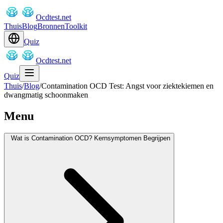
Ocdtest.net
Thuis
Blog
Bronnen
Toolkit
Quiz
Ocdtest.net
Quiz
Thuis
/
Blog
/
Contamination OCD Test: Angst voor ziektekiemen en
dwangmatig schoonmaken
Menu
Wat is Contamination OCD? Kernsymptomen Begrijpen