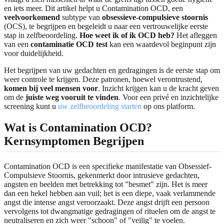
en iets meer. Dit artikel helpt u Contamination OCD, een
veelvoorkomend
subtype van
obsessieve-compulsieve stoornis
(OCS), te begrijpen en begeleidt u naar een vertrouwelijke eerste
stap in zelfbeoordeling.
Hoe weet ik of ik OCD heb?
Het afleggen
van een
contaminatie OCD test
kan een waardevol beginpunt zijn
voor duidelijkheid.
Het begrijpen van uw gedachten en gedragingen is de eerste stap om
weer controle te krijgen. Deze patronen, hoewel verontrustend,
komen bij veel mensen voor
. Inzicht krijgen kan u de kracht geven
om de
juiste weg vooruit te vinden
. Voor een privé en inzichtelijke
screening kunt u
uw zelfbeoordeling starten
op ons platform.
Wat is
Contamination OCD
?
Kernsymptomen Begrijpen
Contamination OCD is een specifieke manifestatie van Obsessief-
Compulsieve Stoornis, gekenmerkt door intrusieve gedachten,
angsten en beelden met betrekking tot "besmet" zijn. Het is meer
dan een hekel hebben aan vuil; het is een diepe, vaak verlammende
angst die intense angst veroorzaakt. Deze angst drijft een persoon
vervolgens tot dwangmatige gedragingen of rituelen om de angst te
neutraliseren en zich weer "schoon" of "veilig" te voelen.