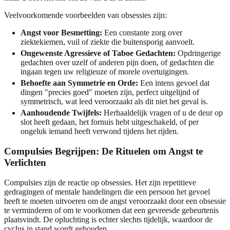
Veelvoorkomende voorbeelden van obsessies zijn:
Angst voor Besmetting:
Een constante zorg over
ziektekiemen, vuil of ziekte die buitensporig aanvoelt.
Ongewenste Agressieve of Taboe Gedachten:
Opdringerige
gedachten over uzelf of anderen pijn doen, of gedachten die
ingaan tegen uw religieuze of morele overtuigingen.
Behoefte aan Symmetrie en Orde:
Een intens gevoel dat
dingen "precies goed" moeten zijn, perfect uitgelijnd of
symmetrisch, wat leed veroorzaakt als dit niet het geval is.
Aanhoudende Twijfels:
Herhaaldelijk vragen of u de deur op
slot heeft gedaan, het fornuis hebt uitgeschakeld, of per
ongeluk iemand heeft verwond tijdens het rijden.
Compulsies Begrijpen: De Rituelen om Angst te
Verlichten
Compulsies zijn de reactie op obsessies. Het zijn repetitieve
gedragingen of mentale handelingen die een persoon het gevoel
heeft te moeten uitvoeren om de angst veroorzaakt door een obsessie
te verminderen of om te voorkomen dat een gevreesde gebeurtenis
plaatsvindt. De opluchting is echter slechts tijdelijk, waardoor de
cyclus in stand wordt gehouden.