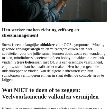
Hen sterker maken richting zelfzorg en
stressmanagement
Stress is een belangrijke
uitlokker
voor OCS-symptomen. Moedig
gezonde
copingstrategieën
en zelfzorgpraktijken aan. Stel
activiteiten voor die jullie samen kunnen doen, zoals een wandeling
maken, mindfulness beoefenen of een hobby oppakken die ze leuk
vinden.
Stress beheersen met OCS
is een essentiële vaardigheid,
en jouw steun kan het haalbaarder maken. Hen helpen gezonde
uitlaatkleppen te vinden, kan de algehele intensiteit van hun
symptomen verminderen en hen in staat stellen de controle terug te
krijgen.
Wat NIET te doen of te zeggen:
Veelvoorkomende valkuilen vermijden
Weten wat je moet vermijden is net zo belangrijk als weten wat je