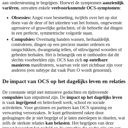
aan ondersteuning te begrijpen. Hoewel de symptomen
aanzienlijk
variëren
, omvatten enkele
veelvoorkomende OCS-symptomen
:
Obsessies:
Angst voor besmetting, twijfels over het op slot
doen van de deur of het uitzetten van het fornuis, ongewenste
agressieve of gruwelijke gedachten, of de behoefte dat dingen
in een perfecte, symmetrische volgorde staan.
Compulsies:
Overmatig handen wassen, herhaaldelijk
controleren, dingen op een precieze manier ordenen en
rangschikken, dwangmatig tellen, of stilzwijgend woorden of
gebeden herhalen. Het is belangrijk om te onthouden dat dit
slechts voorbeelden zijn. OCS kan zich
op ontelbare
manieren
manifesteren, waarvan vele niet zichtbaar zijn voor
anderen (een subtype dat vaak Pure O wordt genoemd).
De impact van OCS op het dagelijks leven en relaties
De constante strijd met intrusieve gedachten en tijdrovende
compulsies
kan uitputtend zijn. De
impact op het dagelijks leven
is vaak
ingrijpend
en beïnvloedt werk, school en sociale
activiteiten. Voor gezinnen en partners kan OCS spanning en
verwarring veroorzaken. Je kunt gefrustreerd raken door
gedragingen die je niet begrijpt of je laten meeslepen in rituelen, wat
zelfs de sterkste relaties
kan belasten
. Het begrijpen van deze