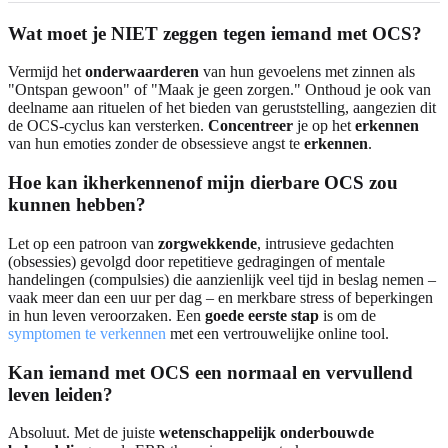
Wat moet je NIET zeggen tegen iemand met OCS?
Vermijd het
onderwaarderen
van hun gevoelens met zinnen als
"Ontspan gewoon" of "Maak je geen zorgen." Onthoud je ook van
deelname aan rituelen of het bieden van geruststelling, aangezien dit
de OCS-cyclus kan versterken.
Concentreer
je op het
erkennen
van hun emoties zonder de obsessieve angst te
erkennen
.
Hoe kan ik
herkennen
of mijn dierbare OCS zou
kunnen hebben?
Let op een patroon van
zorgwekkende
, intrusieve gedachten
(obsessies) gevolgd door repetitieve gedragingen of mentale
handelingen (compulsies) die aanzienlijk veel tijd in beslag nemen –
vaak meer dan een uur per dag – en merkbare stress of beperkingen
in hun leven veroorzaken. Een
goede eerste stap
is om de
symptomen te verkennen
met een vertrouwelijke online tool.
Kan iemand met OCS een normaal en vervullend
leven leiden?
Absoluut. Met de juiste
wetenschappelijk onderbouwde