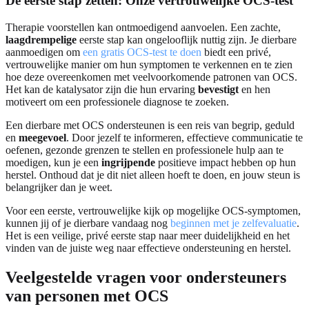
De eerste stap zetten: Onze vertrouwelijke OCS-test
Therapie voorstellen kan ontmoedigend aanvoelen. Een zachte,
laagdrempelige
eerste stap kan ongelooflijk nuttig zijn. Je dierbare
aanmoedigen om
een gratis OCS-test te doen
biedt een privé,
vertrouwelijke manier om hun symptomen te verkennen en te zien
hoe deze overeenkomen met veelvoorkomende patronen van OCS.
Het kan de katalysator zijn die hun ervaring
bevestigt
en hen
motiveert om een professionele diagnose te zoeken.
Een dierbare met OCS ondersteunen is een reis van begrip, geduld
en
meegevoel
. Door jezelf te informeren, effectieve communicatie te
oefenen, gezonde grenzen te stellen en professionele hulp aan te
moedigen, kun je een
ingrijpende
positieve impact hebben op hun
herstel. Onthoud dat je dit niet alleen hoeft te doen, en jouw steun is
belangrijker dan je weet.
Voor een eerste, vertrouwelijke kijk op mogelijke OCS-symptomen,
kunnen jij of je dierbare vandaag nog
beginnen met je zelfevaluatie
.
Het is een veilige, privé eerste stap naar meer duidelijkheid en het
vinden van de juiste weg naar effectieve ondersteuning en herstel.
Veelgestelde vragen voor ondersteuners
van personen met OCS