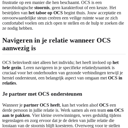
frustratie op een manier die hen beschaamt. OCS is een
neurobiologische
stoornis
, geen karakterfout of een keuze. Het
bestrijden van
het taboe op OCS
begint thuis. Jouw acceptatie en
onvoorwaardelijke steun creëren een veilige ruimte waar ze zich
comfortabel voelen om zich open te stellen en de hulp te zoeken die
ze nodig hebben.
Navigeren in je relatie wanneer OCS
aanwezig is
OCS beïnvloedt niet alleen het individu; het heeft invloed op
het
hele gezin
. Leren navigeren in je specifieke relatiedynamiek is
cruciaal voor het onderhouden van gezonde verbindingen terwijl je
herstel ondersteunt, een belangrijk aspect van omgaan met
OCS in
relaties
.
Je partner met OCS ondersteunen
Wanneer je
partner OCS heeft
, kan het voelen alsof
OCS
een
derde persoon in jullie relatie is. Werk samen als een team
om OCS
aan te pakken
. Vier kleine overwinningen, wees geduldig tijdens
tegenslagen en zorg ervoor dat je de delen van jullie relatie die
losstaan van de stoornis blijft koesteren. Overweeg voor te stellen