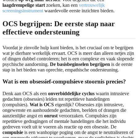
laagdrempelige start
zoeken, kan een
vertrouwelijk
screeningsinstrument
waardevolle eerste inzichten bieden.
OCS begrijpen: De eerste stap naar
effectieve ondersteuning
Voordat je zinvolle hulp kunt bieden, is het cruciaal om te begrijpen
wat je dierbare werkelijk ervaart. OCS is meer dan alleen netjes zijn
of dingen dubbel controleren; het is een complexe en vaak slopende
psychische aandoening.
De basisbeginselen begrijpen
is de eerste
stap in het bieden van oprechte, empathische ondersteuning.
Wat is een obsessief-compulsieve stoornis precies?
Denk aan OCS als een
onverbiddelijke cyclus
waarin intrusieve
gedachten (obsessies) leiden tot repetitieve handelingen
(compulsies).
Wat is OCS
eigenlijk? Obsessies zijn intrusieve,
ongewenste en aanhoudende gedachten, beelden of drangen die
aanzienlijke angst en
onrust
veroorzaken. Compulsies zijn
repetitieve gedragingen of mentale handelingen die het individu
gedreven voelt uit te voeren als reactie op een obsessie. De
compulsie
is een wanhopige poging om de angst te neutraliseren of
een gevreesde uitkomst te voorkomen, maar de verlichting is slechts