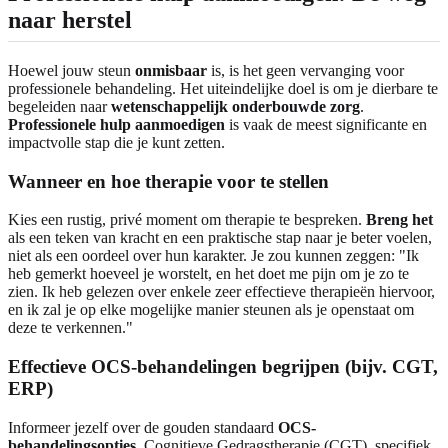
naar herstel
Hoewel jouw steun
onmisbaar
is, is het geen vervanging voor
professionele behandeling. Het uiteindelijke doel is om je dierbare te
begeleiden naar
wetenschappelijk onderbouwde zorg
.
Professionele hulp aanmoedigen
is vaak de meest significante en
impactvolle stap die je kunt zetten.
Wanneer en hoe therapie voor te stellen
Kies een rustig, privé moment om therapie te bespreken.
Breng het
als een teken van kracht en een praktische stap naar je beter voelen,
niet als een oordeel over hun karakter. Je zou kunnen zeggen: "Ik
heb gemerkt hoeveel je worstelt, en het doet me pijn om je zo te
zien. Ik heb gelezen over enkele zeer effectieve therapieën hiervoor,
en ik zal je op elke mogelijke manier steunen als je openstaat om
deze te verkennen."
Effectieve OCS-behandelingen begrijpen (bijv. CGT,
ERP)
Informeer jezelf over de gouden standaard
OCS-
behandelingsopties
. Cognitieve Gedragstherapie (CGT), specifiek