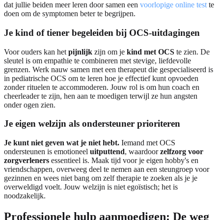
dat jullie beiden meer leren door samen een
voorlopige online test
te
doen om de symptomen beter te begrijpen.
Je kind of tiener begeleiden bij OCS-uitdagingen
Voor ouders kan het
pijnlijk
zijn om je
kind met OCS
te zien. De
sleutel is om empathie te combineren met stevige, liefdevolle
grenzen. Werk nauw samen met een therapeut die gespecialiseerd is
in pediatrische OCS om te leren hoe je effectief kunt opvoeden
zonder rituelen te accommoderen. Jouw rol is om hun coach en
cheerleader te zijn, hen aan te moedigen terwijl ze hun angsten
onder ogen zien.
Je eigen welzijn als ondersteuner prioriteren
Je kunt niet geven wat je niet hebt.
Iemand met OCS
ondersteunen is emotioneel
uitputtend
, waardoor
zelfzorg voor
zorgverleners
essentieel is. Maak tijd voor je eigen hobby's en
vriendschappen, overweeg deel te nemen aan een steungroep voor
gezinnen en wees niet bang om zelf therapie te zoeken als je je
overweldigd voelt. Jouw welzijn is niet egoïstisch; het is
noodzakelijk.
Professionele hulp aanmoedigen: De weg