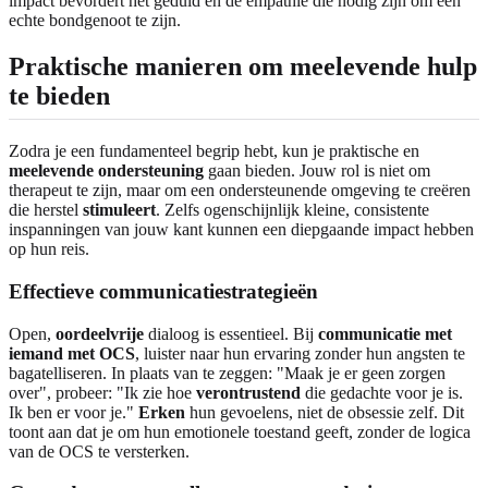
impact bevordert het geduld en de empathie die nodig zijn om een
echte bondgenoot te zijn.
Praktische manieren om meelevende hulp
te bieden
Zodra je een fundamenteel begrip hebt, kun je praktische en
meelevende ondersteuning
gaan bieden. Jouw rol is niet om
therapeut te zijn, maar om een ondersteunende omgeving te creëren
die herstel
stimuleert
. Zelfs ogenschijnlijk kleine, consistente
inspanningen van jouw kant kunnen een diepgaande impact hebben
op hun reis.
Effectieve communicatiestrategieën
Open,
oordeelvrije
dialoog is essentieel. Bij
communicatie met
iemand met OCS
, luister naar hun ervaring zonder hun angsten te
bagatelliseren. In plaats van te zeggen: "Maak je er geen zorgen
over", probeer: "Ik zie hoe
verontrustend
die gedachte voor je is.
Ik ben er voor je."
Erken
hun gevoelens, niet de obsessie zelf. Dit
toont aan dat je om hun emotionele toestand geeft, zonder de logica
van de OCS te versterken.