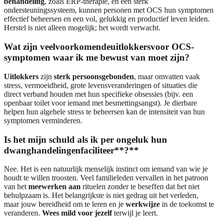
behandeling
, zoals ERP-therapie, en een sterk
ondersteuningssysteem, kunnen personen met OCS hun symptomen
effectief beheersen en een vol, gelukkig en productief leven leiden.
Herstel is niet alleen mogelijk; het wordt verwacht.
Wat zijn veelvoorkomende
uitlokkers
voor OCS-
symptomen waar ik me bewust van moet zijn?
Uitlokkers
zijn
sterk persoonsgebonden
, maar omvatten vaak
stress, vermoeidheid, grote levensveranderingen of situaties die
direct verband houden met hun specifieke obsessies (bijv. een
openbaar toilet voor iemand met besmettingsangst). Je dierbare
helpen hun algehele stress te beheersen kan de intensiteit van hun
symptomen verminderen.
Is het mijn schuld als ik per ongeluk hun
dwanghandelingen
faciliteer**?**
Nee. Het is een natuurlijk menselijk instinct om iemand van wie je
houdt te willen troosten. Veel familieleden vervallen in het patroon
van het
meewerken aan
rituelen zonder te beseffen dat het niet
behulpzaam is. Het belangrijkste is niet gedrag uit het verleden,
maar jouw bereidheid om te leren en je
werkwijze
in de toekomst te
veranderen.
Wees mild voor jezelf
terwijl je leert.