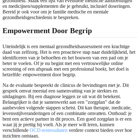
gezondheid. Maak een lijst van eventuele medische aandoeningen
en medicijnen/supplementen die je gebruikt, inclusief doseringen.
Bereid je ook voor om je familie medische en mentale
gezondheidsgeschiedenis te bespreken.
Empowerment Door Begrip
Uiteindelijk is een mentaal gezondheidsassessment een krachtige
daad van zelfzorg. Het is een proactieve stap naar duidelijkheid, het
identificeren van je behoeften en het bouwen van een pad om je
beter te voelen. Of je nu begint met een vertrouwelijke online
screening of een afspraak met een professional boekt, het doel is
hetzelfde: empowerment door begrip.
Na de evaluatie bespreekt de clinicus de bevindingen met je. Dit
gesprek omvat meestal een samenvatting van je sterktes en
uitdagingen. Bij een diagnose leggen ze uit wat dit betekent.
Belangrijker is dat je samenwerkt aan een "zorgplan" dat de
aanbevolen volgende stappen schetst. Dit kan therapie, medicatie,
levensstijlveranderingen of een combinatie omvatten. Onthoud: je
bent een actieve partner in dit proces. Een goed zorgplan is er een
waar jij je prettig bij voelt. Als je meer wilt leren, kunnen
verschillende
OCD-testresultaten
verdere context bieden over hoe
inzichten ontstaan.