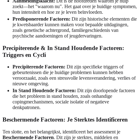
Aanmeldingsklacht:
Dit is de hoofdreden waarom je hulp
zoekt—het "waarom nu". Het gaat over je huidige symptomen,
hun intensiteit en hoe ze je leven beïnvloeden.
Predisponerende Factoren:
Dit zijn historische elementen die
je kwetsbaarder kunnen maken voor bepaalde uitdagingen,
zoals genetische achtergrond, familiegeschiedenis van
psychische aandoeningen of jeugdervaringen.
Precipiterende & In Stand Houdende Factoren:
Triggers en Cycli
Precipiterende Factoren:
Dit zijn specifieke triggers of
gebeurtenissen die je huidige problemen kunnen hebben
veroorzaakt, zoals een stressvolle levensverandering, verlies of
nieuwe omgeving.
In Stand Houdende Factoren:
Dit zijn doorlopende factoren
die het probleem in stand houden, zoals onhandige
copingmechanismen, sociale isolatie of negatieve
denkpatronen.
Beschermende Factoren: Je Sterktes Identificeren
Ten slotte, en het belangrijkst, identificeert het assessment je
Beschermende Factoren
. Dit zijn je sterktes, middelen en