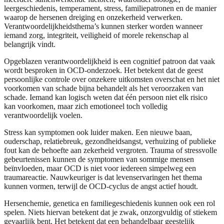
leergeschiedenis, temperament, stress, familiepatronen en de manier
waarop de hersenen dreiging en onzekerheid verwerken.
Verantwoordelijkheidsthema’s kunnen sterker worden wanneer
iemand zorg, integriteit, veiligheid of morele rekenschap al
belangrijk vindt.
Opgeblazen verantwoordelijkheid is een cognitief patroon dat vaak
wordt besproken in OCD-onderzoek. Het betekent dat de geest
persoonlijke controle over onzekere uitkomsten overschat en het niet
voorkomen van schade bijna behandelt als het veroorzaken van
schade. Iemand kan logisch weten dat één persoon niet elk risico
kan voorkomen, maar zich emotioneel toch volledig
verantwoordelijk voelen.
Stress kan symptomen ook luider maken. Een nieuwe baan,
ouderschap, relatiebreuk, gezondheidsangst, verhuizing of publieke
fout kan de behoefte aan zekerheid vergroten. Trauma of stressvolle
gebeurtenissen kunnen de symptomen van sommige mensen
beïnvloeden, maar OCD is niet voor iedereen simpelweg een
traumareactie. Nauwkeuriger is dat levenservaringen het thema
kunnen vormen, terwijl de OCD-cyclus de angst actief houdt.
Hersenchemie, genetica en familiegeschiedenis kunnen ook een rol
spelen. Niets hiervan betekent dat je zwak, onzorgvuldig of stiekem
gevaarlijk bent. Het betekent dat een behandelbaar geestelijk