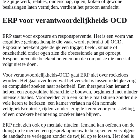
te zijn je werk, relaties, ouderschap, rijden, koken of gewone
beslissingen laten vermijden, verdient het patroon aandacht.
ERP voor verantwoordelijkheids-OCD
ERP staat voor exposure en responspreventie. Het is een vorm van
cognitieve gedragstherapie die vaak wordt gebruikt bij OCD.
Exposure betekent geleidelijk een trigger, beeld, situatie of
onzekerheid onder ogen zien die obsessionele angst oproept.
Responspreventie betekent oefenen om de compulsie die meestal
volgt niet te doen.
Voor verantwoordelijkheids-OCD gaat ERP niet over roekeloos
worden. Het gaat over leren wat het verschil is tussen redelijke zorg
en compulsief zoeken naar zekerheid. Een therapeut kan iemand
helpen een zorgvuldige hiërarchie te bouwen, beginnend met minder
intense situaties. Voorbeelden zijn een korte e-mail sturen zonder die
vele keren te herlezen, een kamer verlaten na één normale
veiligheidscontrole, rijden zonder terug te keren voor geruststelling,
of een onzekere herinnering onzeker laten blijven.
ERP richt zich ook op mentale rituelen. Iemand kan oefenen om de
drang op te merken een gesprek opnieuw te bekijken en vervolgens
de aandacht te verleggen zonder de twijfel op te lossen. Het doel is