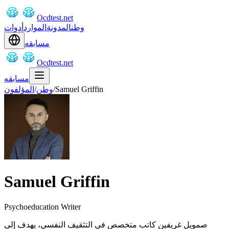
Ocdtest.net
وطن
المدونة
الموارد
أدوات
مسابقه
Ocdtest.net
مسابقه
Samuel Griffin
/
وطن
/
المؤلفون
Samuel Griffin
Psychoeducation Writer
صمويل غريفين كاتب متخصص في التثقيف النفسي، يهدف إلى