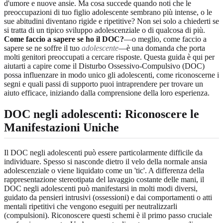
d'umore e nuove ansie. Ma cosa succede quando noti che le
preoccupazioni di tuo figlio adolescente sembrano più intense, o le
sue abitudini diventano rigide e ripetitive? Non sei solo a chiederti se
si tratta di un tipico sviluppo adolescenziale o di qualcosa di più.
Come faccio a sapere se ho il DOC?
—o meglio, come faccio a
sapere se ne soffre il tuo
adolescente
—è una domanda che porta
molti genitori preoccupati a cercare risposte. Questa guida è qui per
aiutarti a capire come il Disturbo Ossessivo-Compulsivo (DOC)
possa influenzare in modo unico gli adolescenti, come riconoscerne i
segni e quali passi di supporto puoi intraprendere per trovare un
aiuto efficace, iniziando dalla comprensione della loro esperienza.
DOC negli adolescenti
: Riconoscere le
Manifestazioni Uniche
Il DOC negli adolescenti può essere particolarmente difficile da
individuare. Spesso si nasconde dietro il velo della normale ansia
adolescenziale o viene liquidato come un 'tic'. A differenza della
rappresentazione stereotipata del lavaggio costante delle mani, il
DOC negli adolescenti può manifestarsi in molti modi diversi,
guidato da pensieri intrusivi (ossessioni) e dai comportamenti o atti
mentali ripetitivi che vengono eseguiti per neutralizzarli
(compulsioni). Riconoscere questi schemi è il primo passo cruciale