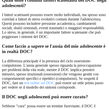
Quali sono i comuni fattori scatenanti del DOC negli
adolescenti?
I fattori scatenanti possono essere molto individuali, ma spesso sono
correlati a fattori di stress evolutivi comuni durante l'adolescenza.
Questi possono includere pressione accademica, cambiamenti
sociali, sbalzi ormonali, eventi traumatici o maggiori responsabilità.
Lo stress, in generale, è un importante fattore scatenante che può
peggiorare i sintomi del DOC.
Come faccio a sapere se l'ansia del mio adolescente è
in realtà DOC?
La differenza principale è la presenza del ciclo ossessione-
compulsione. L'ansia generale spesso riguarda la preoccupazione
per problemi della vita reale, mentre il DOC implica pensieri
intrusivi, spesso irrazionali (ossessioni) che vengono gestiti con
comportamenti specifici e ripetitivi (compulsioni). Se sospetti il
DOC, fare un
test online sul DOC
può essere un utile primo passo
per vedere se il modello dei sintomi corrisponde.
Il DOC negli adolescenti può essere curato?
Sebbene "cura" possa essere un termine fuorviante, il DOC è