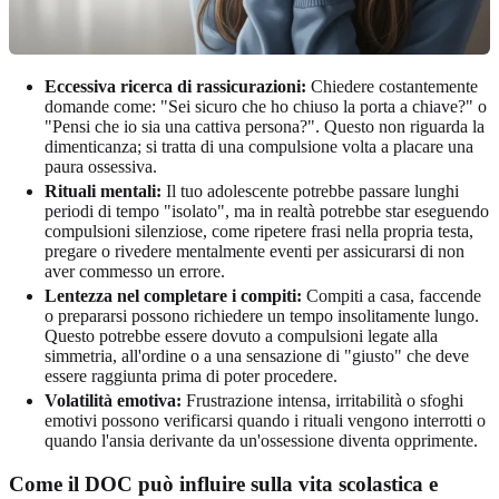
Eccessiva ricerca di rassicurazioni:
Chiedere costantemente
domande come: "Sei sicuro che ho chiuso la porta a chiave?" o
"Pensi che io sia una cattiva persona?". Questo non riguarda la
dimenticanza; si tratta di una compulsione volta a placare una
paura ossessiva.
Rituali mentali:
Il tuo adolescente potrebbe passare lunghi
periodi di tempo "isolato", ma in realtà potrebbe star eseguendo
compulsioni silenziose, come ripetere frasi nella propria testa,
pregare o rivedere mentalmente eventi per assicurarsi di non
aver commesso un errore.
Lentezza nel completare i compiti:
Compiti a casa, faccende
o prepararsi possono richiedere un tempo insolitamente lungo.
Questo potrebbe essere dovuto a compulsioni legate alla
simmetria, all'ordine o a una sensazione di "giusto" che deve
essere raggiunta prima di poter procedere.
Volatilità emotiva:
Frustrazione intensa, irritabilità o sfoghi
emotivi possono verificarsi quando i rituali vengono interrotti o
quando l'ansia derivante da un'ossessione diventa opprimente.
Come il DOC può influire sulla vita scolastica e