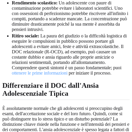
Rendimento scolastico:
Un adolescente con paure di
contaminazione potrebbe evitare i laboratori scientifici. Uno
con ossessioni di perfezionismo potrebbe riscrivere all'infinito i
compiti, portando a scadenze mancate. La concentrazione può
diminuire drasticamente poiché la sua mente è assorbita da
pensieri intrusivi.
Ritiro sociale:
La paura del giudizio o la difficoltà logistica di
eseguire le compulsioni in pubblico possono portare gli
adolescenti a evitare amici, feste e attività extrascolastiche. Il
DOC relazionale (R-OCD), ad esempio, può causare un
costante dubbio e ansia riguardo alle proprie amicizie o
relazioni sentimentali, portando all'allontanamento.
Comprendere questi sintomi è un passo fondamentale; puoi
ottenere le prime informazioni
per iniziare il processo.
Differenziare il DOC dall'Ansia
Adolescenziale Tipica
È assolutamente normale che gli adolescenti si preoccupino degli
esami, dell'accettazione sociale e del loro futuro. Quindi, come si
può distinguere tra lo stress tipico e un disturbo potenziale? La
distinzione chiave risiede nella funzione e nell'intensità dei pensieri e
dei comportamenti. L'ansia adolescenziale è spesso legata a fattori di