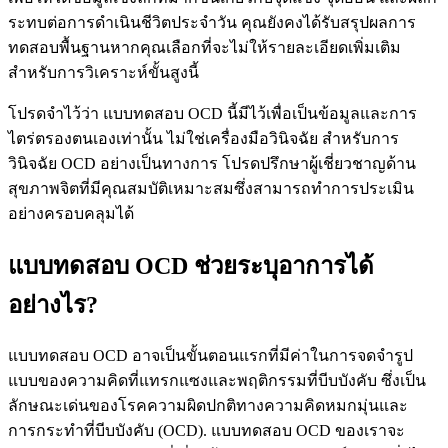
ระทบต่อการดำเนินชีวิตประจำวัน คุณยังคงได้รับสรุปผลการ
ทดสอบพื้นฐานหากคุณเลือกที่จะไม่ให้รายละเอียดเพิ่มเติม
สำหรับการวิเคราะห์ขั้นสูงนี้
โปรดจำไว้ว่า แบบทดสอบ OCD นี้มีไว้เพื่อเป็นข้อมูลและการ
ไตร่ตรองตนเองเท่านั้น ไม่ใช่เครื่องมือวินิจฉัย สำหรับการ
วินิจฉัย OCD อย่างเป็นทางการ โปรดปรึกษาผู้เชี่ยวชาญด้าน
สุขภาพจิตที่มีคุณสมบัติเหมาะสมซึ่งสามารถทำการประเมิน
อย่างครอบคลุมได้
แบบทดสอบ OCD ช่วยระบุอาการได้
อย่างไร?
แบบทดสอบ OCD อาจเป็นขั้นตอนแรกที่มีค่าในการจดจำรูป
แบบของความคิดที่แทรกแซงและพฤติกรรมที่บีบบังคับ ซึ่งเป็น
ลักษณะเด่นของโรคความผิดปกติทางความคิดหมกมุ่นและ
การกระทำที่บีบบังคับ (OCD). แบบทดสอบ OCD ของเราจะ