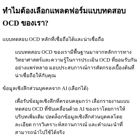
ทำไมต้องเลือกแพลตฟอร์มแบบทดสอบ
OCD ของเรา?
แบบทดสอบ OCD หลักที่เชื่อถือได้และน่าเชื่อถือ
แบบทดสอบ OCD ของเรามีพื้นฐานมาจากหลักการทาง
วิทยาศาสตร์และความรู้ในการประเมิน OCD ที่ยอมรับกัน
อย่างแพร่หลาย มอบประสบการณ์การคัดกรองเบื้องต้นที่
น่าเชื่อถือให้กับคุณ
ข้อมูลเชิงลึกส่วนบุคคลจาก AI (เลือกได้)
เพื่อรับข้อมูลเชิงลึกที่ครอบคลุมกว่า เลือกรายงานแบบ
ทดสอบ OCD ที่ขับเคลื่อนด้วย AI ของเราโดยการให้
บริบทเพิ่มเติม ปลดล็อกข้อมูลเชิงลึกส่วนบุคคลโดย
ละเอียด การวิเคราะห์สถานการณ์ และคำแนะนำที่
สามารถนำไปใช้ได้จริง