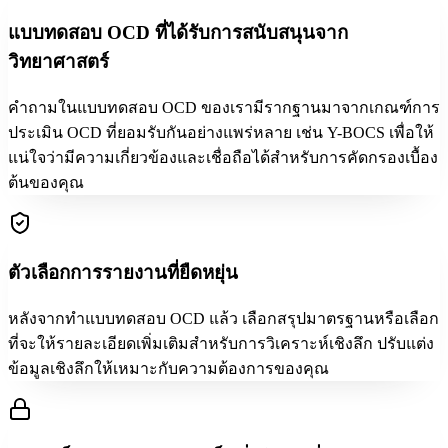
แบบทดสอบ OCD ที่ได้รับการสนับสนุนจาก
วิทยาศาสตร์
คำถามในแบบทดสอบ OCD ของเรามีรากฐานมาจากเกณฑ์การ
ประเมิน OCD ที่ยอมรับกันอย่างแพร่หลาย เช่น Y-BOCS เพื่อให้
แน่ใจว่ามีความเกี่ยวข้องและเชื่อถือได้สำหรับการคัดกรองเบื้อง
ต้นของคุณ
ตัวเลือกการรายงานที่ยืดหยุ่น
หลังจากทำแบบทดสอบ OCD แล้ว เลือกสรุปมาตรฐานหรือเลือก
ที่จะให้รายละเอียดเพิ่มเติมสำหรับการวิเคราะห์เชิงลึก ปรับแต่ง
ข้อมูลเชิงลึกให้เหมาะกับความต้องการของคุณ