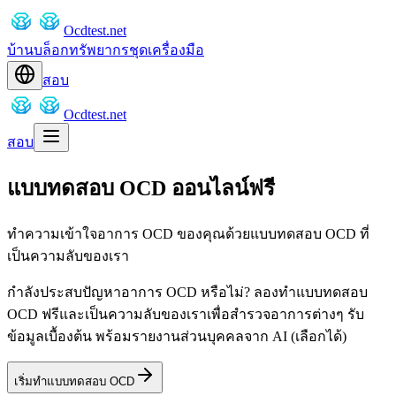
Ocdtest.net
บ้าน
บล็อก
ทรัพยากร
ชุดเครื่องมือ
สอบ
Ocdtest.net
สอบ
แบบทดสอบ OCD ออนไลน์ฟรี
ทำความเข้าใจอาการ OCD ของคุณด้วยแบบทดสอบ OCD ที่
เป็นความลับของเรา
กำลังประสบปัญหาอาการ OCD หรือไม่? ลองทำแบบทดสอบ
OCD ฟรีและเป็นความลับของเราเพื่อสำรวจอาการต่างๆ รับ
ข้อมูลเบื้องต้น พร้อมรายงานส่วนบุคคลจาก AI (เลือกได้)
เริ่มทำแบบทดสอบ OCD