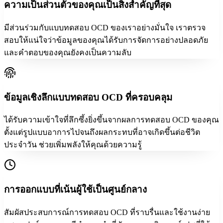
ความเป็นส่วนตัวของคุณเป็นสิ่งสำคัญที่สุด
มีส่วนร่วมกับแบบทดสอบ OCD ของเราอย่างมั่นใจ เราตรวจ
สอบให้แน่ใจว่าข้อมูลของคุณได้รับการจัดการอย่างปลอดภัย
และคำตอบของคุณยังคงเป็นความลับ
ข้อมูลเชิงลึกแบบทดสอบ OCD ที่ครอบคลุม
ได้รับความเข้าใจที่ลึกซึ้งยิ่งขึ้นจากผลการทดสอบ OCD ของคุณ
ตั้งแต่รูปแบบอาการไปจนถึงผลกระทบที่อาจเกิดขึ้นต่อชีวิต
ประจำวัน ช่วยเพิ่มพลังให้คุณด้วยความรู้
การออกแบบที่เน้นผู้ใช้เป็นศูนย์กลาง
สัมผัสประสบการณ์การทดสอบ OCD ที่ราบรื่นและใช้งานง่าย