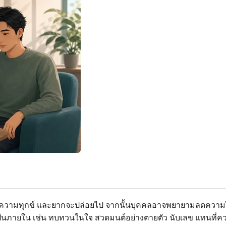
สร้างความทุกข์ และยากจะปล่อยไป จากนั้นบุคคลอาจพยายามลดควา
เป็นภายใน เช่น ทบทวนในใจ สวดมนต์อย่างตายตัว นับเลข แทนที่คว