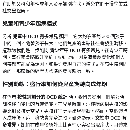
有助於父母和年輕成年人及早識別症狀，避免它們干擾學業或
社交里程碑。
兒童和青少年起病模式
分析
兒童中 OCD 有多常見
顯示，它大約影響每 200 個孩子
中的 1 個。隨著孩子長大，他們焦慮的重點往往會發生轉移，
這就讓我們進一步詢問
青少年中 OCD 有多常見
。在青少年時
期，盛行率會略微升至約 1% 到 2%，因為荷爾蒙變化和個人
期待都可能成為誘因。如果你發現自己的模式是在高中時期開
始的，那麼你的經歷與標準的發展趨勢一致。
性別動態：盛行率如何從兒童期轉向成年期
在查看
按性別劃分的 OCD 統計
時，我們會發現一個隨著時
間推移而變化的有趣轉變。在兒童時期，這種疾病對男孩的影
響比對女孩更常見，男孩往往更早出現症狀。然而，當個體進
入成年後，這一趨勢會完全逆轉。研究顯示，
女性中 OCD 有
多常見
，她們在成年後統計上比男性更容易出現症狀。具體來