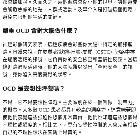
都會被加強。久而久之，這個循環會縮小你的世界，讓你避開
會觸發焦慮的地點、人群或活動。及早介入是打破這個循環、
避免它限制你生活的關鍵。
嚴重 OCD 會對大腦做什麼？
神經影像研究表明，這種疾病會影響你大腦中特定的通訊迴
路。具體來說，在皮質-紋狀體-丘腦-皮質（CSTC）迴路中存
在過度活躍的訊號，它負責你的安全檢查和習慣性反應。當這
條迴路過度活躍時，你的大腦就難以發出「全部安全」的訊
號，讓你陷入高度警覺的狀態。
OCD 是妄想性障礙嗎？
不是，它不是妄想性障礙。主要區別在於一個叫做「洞察力」
的概念。大多數 OCD 患者都具有較高的洞察力，這意味著即
使他們感覺這些強迫性恐懼非常真實，他們也知道這些恐懼是
不理性或過度的。相比之下，患有妄想性障礙的人會完全相信
自己的不理性想法在客觀上是真的。