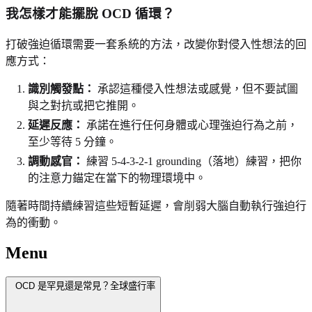
我怎樣才能擺脫 OCD 循環？
打破強迫循環需要一套系統的方法，改變你對侵入性想法的回
應方式：
識別觸發點：
承認這種侵入性想法或感覺，但不要試圖
與之對抗或把它推開。
延遲反應：
承諾在進行任何身體或心理強迫行為之前，
至少等待 5 分鐘。
調動感官：
練習 5-4-3-2-1 grounding（落地）練習，把你
的注意力錨定在當下的物理環境中。
隨著時間持續練習這些短暫延遲，會削弱大腦自動執行強迫行
為的衝動。
Menu
OCD 是罕見還是常見？全球盛行率