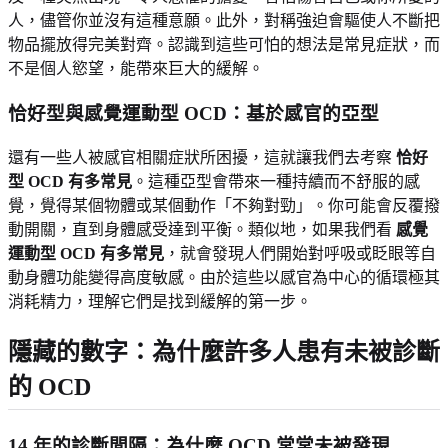
人，儘管你並沒有這種意願。此外，對稱強迫會驅使人不斷把
物品擺放得完美對齊。認識到這些可怕的想法是常見症狀，而
不是個人慾望，能帶來巨大的緩解。
恰好型與感覺運動型 OCD：基於感官的亞型
還有一些人被感官相關症狀所困擾，這就讓我們去考察
恰好
型 OCD 有多常見
。這種亞型會帶來一種持續而不舒服的感
覺，覺得某個物體或某個動作「不夠對勁」。你可能會反覆撥
動開關，直到身體感受達到平衡。類似地，如果我們看
感覺
運動型 OCD 有多常見
，就會發現人們開始對呼吸或眨眼等自
動身體功能變得高度敏感。由於這些以感官為中心的循環極其
消耗精力，理解它們是找到緩解的第一步。
隱藏的數字：為什麼許多人患有未被診斷
的 OCD
14 年的診斷間隔：為什麼 OCD 常常未被發現