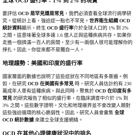
全球 OCD 盛行率：1% 到 2% 的現實
要評估
OCD 是罕見還是常見
，我們必須查看全球流行病學研
究。從統計上看，強迫症一點也不罕見。
世界衛生組織 OCD
統計資料
顯示，終生
OCD 盛行率
介於全球人口的 1% 到 2%
之間。這意味著全球多達 1.6 億人正與這種疾病共存。如果你
走進一個擠滿一百人的房間，至少有一兩個人很可能理解你的
掙扎。因此，你從來都不是獨自一人。
地理趨勢：美國和印度的盛行率
國家層面的數據也說明了這些症狀在不同地區有多普遍。例
如，在研究
OCD 在美國有多常見
時，研究人員估計約有 230
萬成年人患有這種疾病。與此同時，聚焦於
OCD 在印度有多
常見
的研究報告了相似的盛行率，在臨床調查中介於 1% 到
3% 之間。這些數字證明，文化和地理邊界並不會改變人類對
這些強迫循環的核心脆弱性。因此，研究人員會彙集
全球
OCD 統計數據
來建立全球支援網絡。
OCD 在其他心理健康狀況中的排名