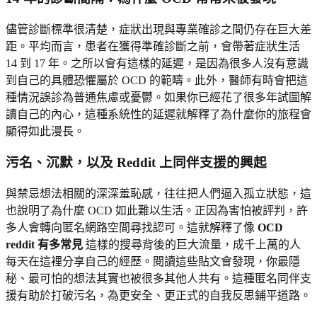
儘管診斷標準很清楚，症狀出現與專業確診之間仍存在巨大差
距。平均而言，患者在獲得準確診斷之前，會帶著症狀生活
14 到 17 年。之所以會有這樣的延遲，是因為很多人沒有意識
到自己的具體恐懼屬於 OCD 的範疇。此外，醫師有時會把這
種情況誤診為普通焦慮或憂鬱。如果你已經花了很多年試圖解
讀自己的內心，這種系統性的延遲就解釋了為什麼你的旅程會
顯得如此漫長。
污名、沉默，以及 Reddit 上同伴支援的興起
與禁忌想法相關的深深羞恥感，往往把人們逼入孤立狀態，這
也說明了為什麼 OCD 如此難以生活。正因為害怕被評判，許
多人會轉向匿名網路空間尋找認可。這就解釋了像
OCD
reddit 有多常見
這樣的搜尋背後的巨大流量，成千上萬的人
每天在這裡分享自己的經歷。閱讀這些貼文會發現，你最隱
秘、最可怕的想法其實也被很多其他人共有。這種匿名同伴支
援有助於打破污名，為更安全、更正式的自我反思鋪平道路。